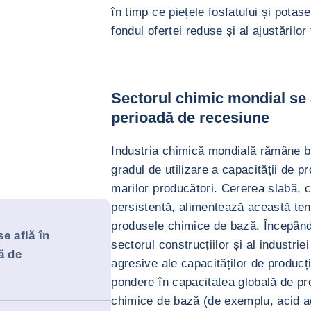
în timp ce piețele fosfatului și potase
fondul ofertei reduse și al ajustărilor 
Sectorul chimic mondial se a
perioadă de recesiune
Industria chimică mondială rămâne bl
gradul de utilizare a capacității de 
marilor producători. Cererea slabă, 
persistentă, alimentează această ten
produsele chimice de bază. Începân
e află în
sectorul construcțiilor și al industrie
ă de
agresive ale capacităților de producți
pondere în capacitatea globală de pr
chimice de bază (de exemplu, acid ac