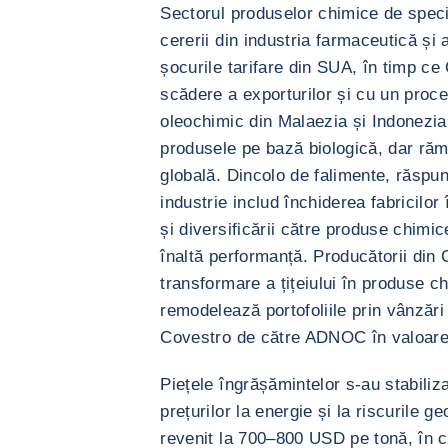
Sectorul produselor chimice de specia
cererii din industria farmaceutică și
șocurile tarifare din SUA, în timp c
scădere a exporturilor și cu un proc
oleochimic din Malaezia și Indonezia
produsele pe bază biologică, dar ră
globală. Dincolo de falimente, răspun
industrie includ închiderea fabricilor
și diversificării către produse chimic
înaltă performanță. Producătorii din
transformare a țițeiului în produse ch
remodelează portofoliile prin vânzări 
Covestro de către ADNOC în valoare 
Piețele îngrășămintelor s-au stabiliz
prețurilor la energie și la riscurile ge
revenit la 700–800 USD pe tonă, în ci