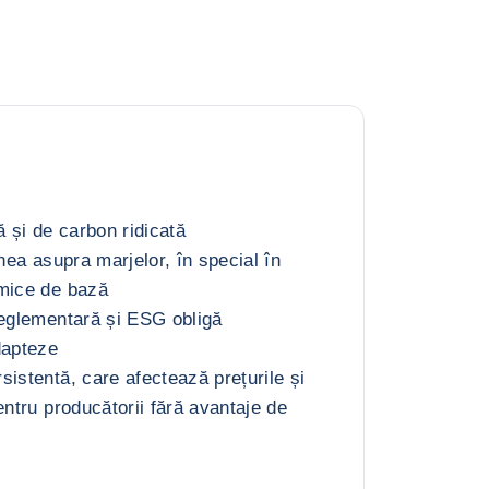
ă și de carbon ridicată
unea asupra marjelor, în special în
imice de bază
reglementară și ESG obligă
dapteze
istentă, care afectează prețurile și
entru producătorii fără avantaje de