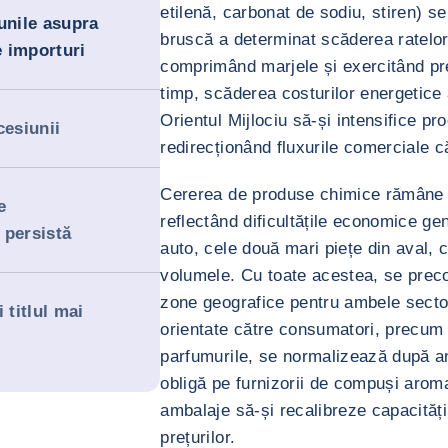
etilenă, carbonat de sodiu, stiren) 
unile asupra
bruscă a determinat scăderea ratelor d
e importuri
comprimând marjele și exercitând pre
timp, scăderea costurilor energetice
Orientul Mijlociu să-și intensifice pr
cesiunii
redirecționând fluxurile comerciale c
Cererea de produse chimice rămâne 
e
reflectând dificultățile economice gen
e persistă
auto, cele două mari piețe din aval, 
volumele. Cu toate acestea, se prec
zone geografice pentru ambele sectoa
 titlul mai
orientate către consumatori, precum
parfumurile, se normalizează după an
obligă pe furnizorii de compuși aromat
ambalaje să-și recalibreze capacitățile
prețurilor.