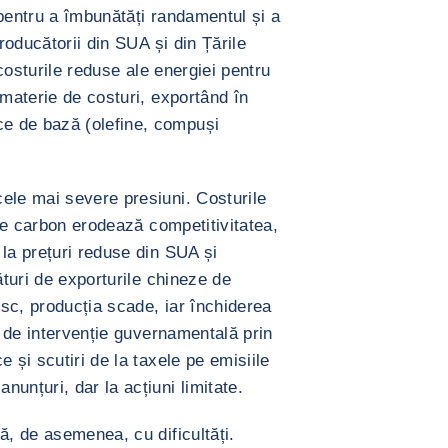
 pentru a îmbunătăți randamentul și a
producătorii din SUA și din Țările
 costurile reduse ale energiei pentru
 materie de costuri, exportând în
e de bază (olefine, compuși
ele mai severe presiuni. Costurile
 de carbon erodează competitivitatea,
la prețuri reduse din SUA și
ături de exporturile chineze de
sc, producția scade, iar închiderea
le de intervenție guvernamentală prin
 și scutiri de la taxele pe emisiile
unțuri, dar la acțiuni limitate.
ă, de asemenea, cu dificultăți.