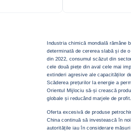
Industria chimică mondială rămâne bl
determinată de cererea slabă și de o
din 2022, consumul scăzut din sectoru
cele două piețe din aval cele mai imp
extinderi agresive ale capacităților d
Scăderea prețurilor la energie a perm
Orientul Mijlociu să-și crească prod
globale și reducând marjele de profit
Oferta excesivă de produse petrochi
China continuă să investească în noi 
autoritățile iau în considerare măsuri 