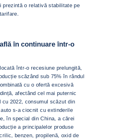
i prezintă o relativă stabilitate pe
tarifare.
flă în continuare într-o
ocată într-o recesiune prelungită,
producție scăzând sub 75% în rândul
combinată cu o ofertă excesivă
dință, afectând cel mai puternic
d cu 2022, consumul scăzut din
i auto s-a ciocnit cu extinderile
e, în special din China, a cărei
oducție a principalelor produse
rilic, benzen, propilenă, oxid de