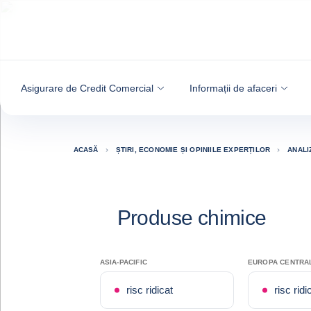
Go to content
Asigurare de Credit Comercial
Informații de afaceri
ACASĂ
ȘTIRI, ECONOMIE ȘI OPINIILE EXPERȚILOR
ANALI
Produse chimice
ASIA-PACIFIC
EUROPA CENTRAL
risc ridicat
risc ridi