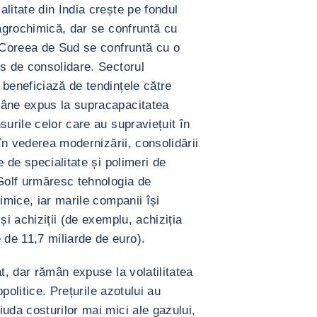
litate din India crește pe fondul
 agrochimică, dar se confruntă cu
e Coreea de Sud se confruntă cu o
es de consolidare. Sectorul
 beneficiază de tendințele către
mâne expus la supracapacitatea
surile celor care au supraviețuit în
 în vederea modernizării, consolidării
e de specialitate și polimeri de
 Golf urmăresc tehnologia de
imice, iar marile companii își
și achiziții (de exemplu, achiziția
de 11,7 miliarde de euro).
at, dar rămân expuse la volatilitatea
opolitice. Prețurile azotului au
uda costurilor mai mici ale gazului,