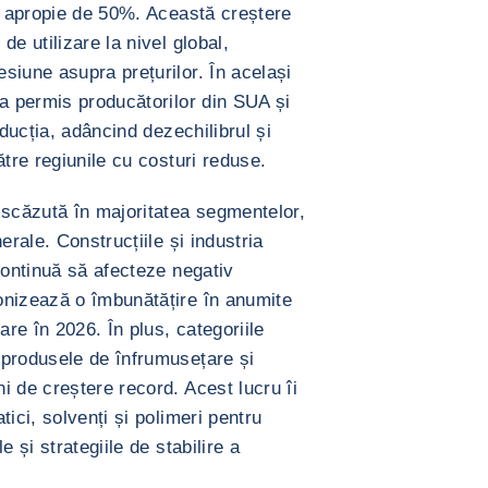
se apropie de 50%. Această creștere
e utilizare la nivel global,
siune asupra prețurilor. În același
 a permis producătorilor din SUA și
oducția, adâncind dezechilibrul și
ătre regiunile cu costuri reduse.
scăzută în majoritatea segmentelor,
erale. Construcțiile și industria
continuă să afecteze negativ
onizează o îmbunătățire în anumite
re în 2026. În plus, categoriile
 produsele de înfrumusețare și
i de creștere record. Acest lucru îi
ici, solvenți și polimeri pentru
 și strategiile de stabilire a