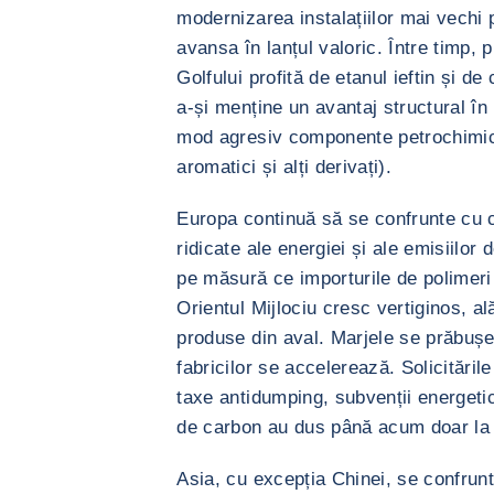
modernizarea instalațiilor mai vechi
avansa în lanțul valoric. Între timp, 
Golfului profită de etanul ieftin și de
a-și menține un avantaj structural în
mod agresiv componente petrochimic
aromatici și alți derivați).
Europa continuă să se confrunte cu c
ridicate ale energiei și ale emisiilor
pe măsură ce importurile de polimeri 
Orientul Mijlociu cresc vertiginos, al
produse din aval. Marjele se prăbușe
fabricilor se accelerează. Solicitări
taxe antidumping, subvenții energetice
de carbon au dus până acum doar la an
Asia, cu excepția Chinei, se confrunt