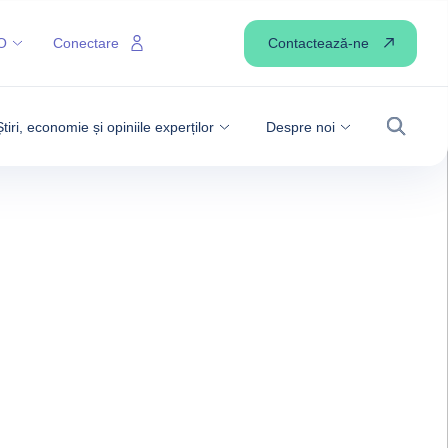
Contactează-ne
O
Conectare
Știri, economie și opiniile experților
Despre noi
Căutare