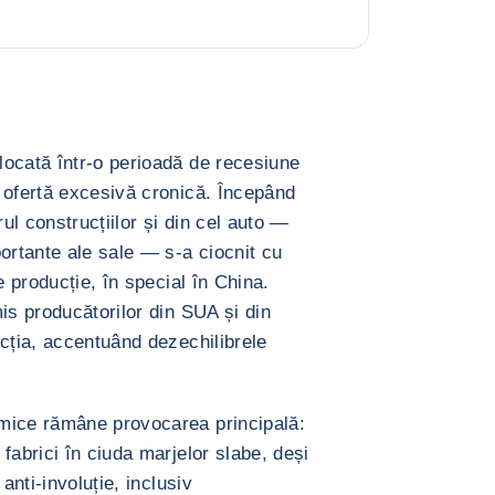
ocată într-o perioadă de recesiune
 ofertă excesivă cronică. Începând
l construcțiilor și din cel auto —
ortante ale sale — s-a ciocnit cu
e producție, în special în China.
is producătorilor din SUA și din
ucția, accentuând dezechilibrele
.
mice rămâne provocarea principală:
fabrici în ciuda marjelor slabe, deși
anti-involuție, inclusiv