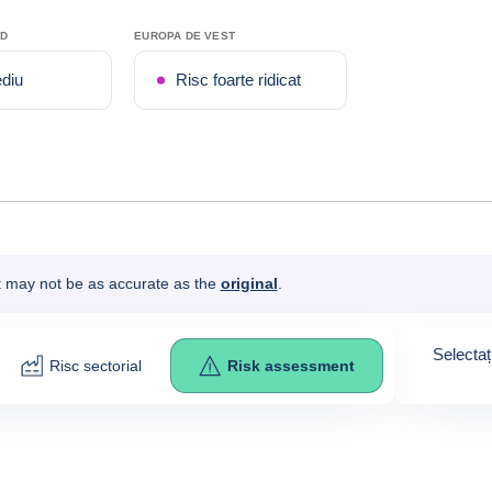
RD
EUROPA DE VEST
diu
Risc foarte ridicat
It may not be as accurate as the
original
.
Selectaț
Risc sectorial
Risk assessment