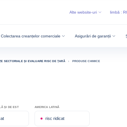
Alte website-uri
limbă :
R
Colectarea creanțelor comerciale
Asigurări de garanții
ZE SECTORIALE ȘI EVALUARE RISC DE ȚARĂ
PRODUSE CHIMICE
Ă ȘI DE EST
AMERICA LATINĂ
cat
risc ridicat