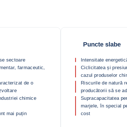
Puncte slabe
se sectoare
Intensitate energetic
limentar, farmaceutic,
Ciclicitatea și presi
cazul produselor ch
racterizat de o
Riscurile de natură 
zvoltare
producătorii să se a
ndustriei chimice
Supracapacitatea pers
marjele, în special p
nt mai puțin
cost