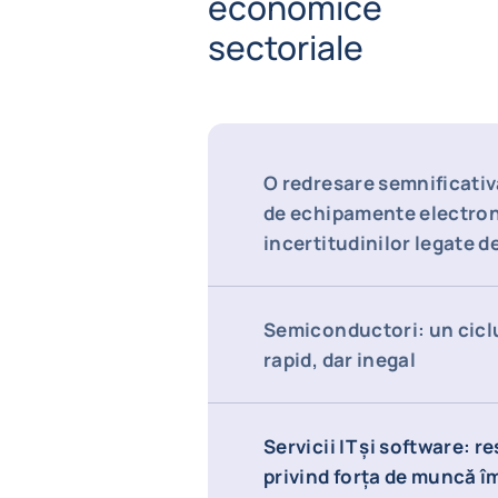
economice
sectoriale
O redresare semnificativă
de echipamente electroni
incertitudinilor legate de
Semiconductori: un cicl
rapid, dar inegal
Servicii IT și software: re
privind forța de muncă î