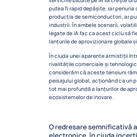
serviciile bazate pe IA va crește br
putea fi rapid depășite, iar penuria 
producția de semiconductori, ar pu
industrii. În ambele scenarii, volatil
legate de IA fac ca acest ciclu să f
lanțurile de aprovizionare globale 
În ciuda unei aparente armistiții înt
rivalitățile comerciale și tehnologic
considerăm că aceste tensiuni rămâ
peisajului global, acționând ca un 
tot mai profundă a lanțurilor de apr
ecosistemelor de inovare.
O redresare semnificativă a
electronice, în ciuda incerti