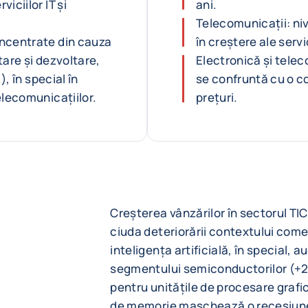
iciilor IT și
ani.
Telecomunicații: nive
ncentrate din cauza
în creștere ale servi
etare și dezvoltare,
Electronică și tele
), în special în
se confruntă cu o c
elecomunicațiilor.
prețuri.
Creșterea vânzărilor în sectorul TIC
ciuda deteriorării contextului comerc
inteligența artificială, în special, a
segmentului semiconductorilor (+2
pentru unitățile de procesare grafic
de memorie maschează o recesiune p