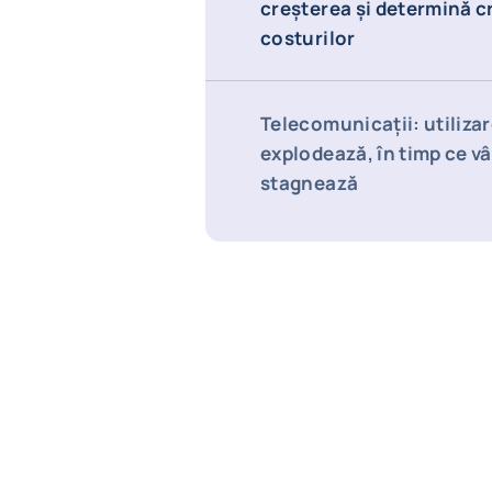
creșterea și determină c
costurilor
Telecomunicații: utiliza
explodează, în timp ce vâ
stagnează