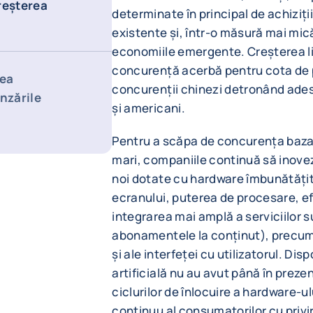
reșterea
determinate în principal de achiziți
existente și, într-o măsură mai mică,
economiile emergente. Creșterea li
concurență acerbă pentru cota de p
rea
concurenții chinezi detronând adese
nzările
și americani.
Pentru a scăpa de concurența bazată
mari, companiile continuă să inovez
noi dotate cu hardware îmbunătățit 
ecranului, puterea de procesare, ef
integrarea mai amplă a serviciilor s
abonamentele la conținut), precum 
și ale interfeței cu utilizatorul. Di
artificială nu au avut până în prez
ciclurilor de înlocuire a hardware-u
continuu al consumatorilor cu privir