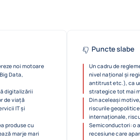
Puncte slabe
ereze noi motoare
Un cadru de reglemen
 Big Data,
nivel național și reg
antitrust etc.), ca
 digitalizării
strategice tot mai m
or de viață
Din aceleași motive,
icii IT și
riscurile geopolitic
internaționale, risc
sea produse cu
Semiconductori: o ac
rează marje mari
recesiune care apare