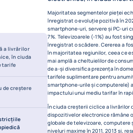
Majoritatea segmentelor pieței ec
înregistrat o evoluție pozitivă în 202
smartphone-uri, servere și PC-uri c
7%. Televizoarele (-1%) au fost sin
înregistrat o scădere. Cererea a fo
 a livrărilor
în majoritatea regiunilor, ceea ce 
ce, în ciuda
mai amplă a cheltuielilor de consum.
 tarife
de a-și diversifica prezența în domen
tarifele suplimentare pentru anumit
smartphone-urile și computerele) a
u de creștere
impactului unui mediu tarifar în ra
În ciuda creșterii ciclice a livrărilo
dispozitivelor electronice rămâne 
stricțiile
globale de televizoare, computere 
mpiedică
niveluri maxime în 2011, 2013 și, re