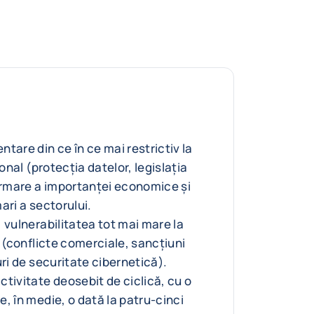
tare din ce în ce mai restrictiv la
ional (protecția datelor, legislația
 urmare a importanței economice și
ari a sectorului.
 vulnerabilitatea tot mai mare la
e (conflicte comerciale, sancțiuni
uri de securitate cibernetică).
tivitate deosebit de ciclică, cu o
, în medie, o dată la patru-cinci