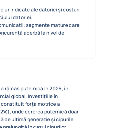
luri ridicate ale datoriei și costuri
ciului datoriei.
comunicații: segmente mature care
oncurență acerbă la nivel de
 a rămas puternică în 2025, în
ial global. Investițiile în
u constituit forța motrice a
2%), unde cererea puternică doar
ă de ultimă generație și cipurile
relungită în cazul cipurilor