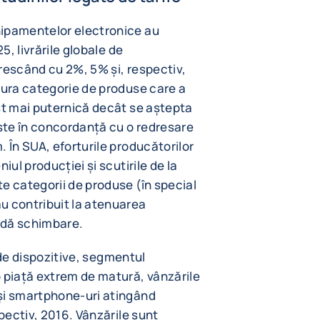
hipamentelor electronice au
5, livrările globale de
rescând cu 2%, 5% și, respectiv,
gura categorie de produse care a
st mai puternică decât se aștepta
este în concordanță cu o redresare
 În SUA, eforturile producătorilor
iul producției și scutirile de la
e categorii de produse (în special
u contribuit la atenuarea
pidă schimbare.
r de dispozitive, segmentul
o piață extrem de matură, vânzările
și smartphone-uri atingând
spectiv, 2016. Vânzările sunt