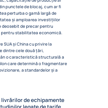
usc, capacitățile de producție ar
din punctele de blocaj, cum ar fi
tea perturba o gamă largă de
itatea și amploarea investițiilor
ie deosebit de precar pentru
și pentru stabilitatea economică.
re SUA și China cu privire la
e dintre cele două țări,
n o caracteristică structurală a
pilon care determină o fragmentare
ovizionare, a standardelor și a
 livrărilor de echipamente
tudinilor legate de tarife