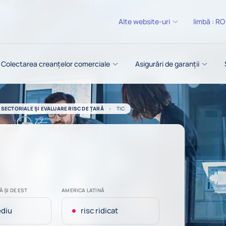
Alte website-uri
limbă :
RO
Colectarea creanțelor comerciale
Asigurări de garanții
 SECTORIALE ȘI EVALUARE RISC DE ȚARĂ
TIC
 ȘI DE EST
AMERICA LATINĂ
ediu
risc ridicat