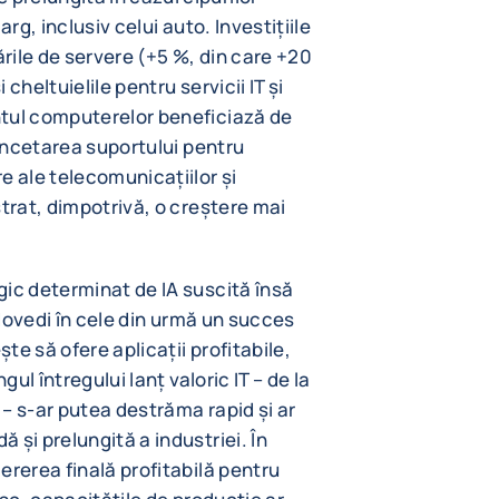
rg, inclusiv celui auto. Investițiile
ările de servere (+5 %, din care +20
cheltuielile pentru servicii IT și
ntul computerelor beneficiază de
 încetarea suportului pentru
 ale telecomunicațiilor și
strat, dimpotrivă, o creștere mai
gic determinat de IA suscită însă
a dovedi în cele din urmă un succes
e să ofere aplicații profitabile,
gul întregului lanț valoric IT – de la
– s-ar putea destrăma rapid și ar
 și prelungită a industriei. În
ererea finală profitabilă pentru