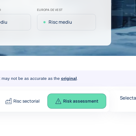
D
EUROPA DE VEST
ediu
Risc mediu
It may not be as accurate as the
original
.
Selecta
Risc sectorial
Risk assessment