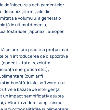
ile de înlocuire a echipamentelor
 de achizițiile inițiale din
mitată a volumului a generat o
iață în ultimul deceniu,
a foștii lideri japonezi, europeni
 pe preț și a practica prețuri mai
e prin introducerea de dispozitive
(conectivitate, rezoluția
iciența energetică etc.),
uplimentare (cum ar fi
și îmbunătățiri ale software-ului
spozitivele bazate pe inteligență
ent un impact semnificativ asupra
lui, având în vedere scepticismul
e la funcționalitățile suplimentare