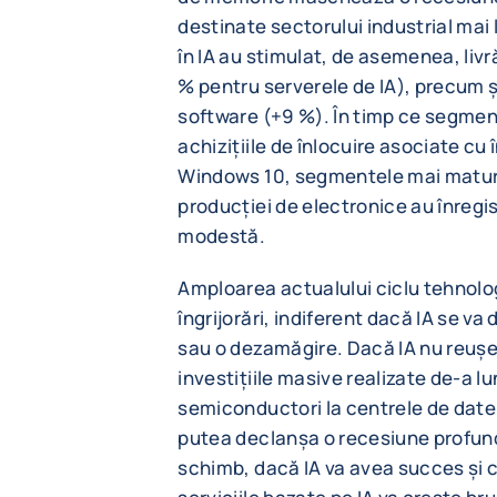
destinate sectorului industrial mai la
în IA au stimulat, de asemenea, livr
% pentru serverele de IA), precum și 
software (+9 %). În timp ce segme
achizițiile de înlocuire asociate cu
Windows 10, segmentele mai mature
producției de electronice au înregi
modestă.
Amploarea actualului ciclu tehnolo
îngrijorări, indiferent dacă IA se v
sau o dezamăgire. Dacă IA nu reușeșt
investițiile masive realizate de-a lun
semiconductori la centrele de date 
putea declanșa o recesiune profundă
schimb, dacă IA va avea succes și c