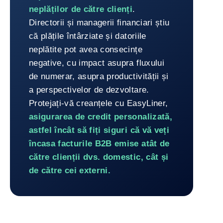
neplăților de către clienți
.
Directorii și managerii financiari știu
că plățile întârziate și datoriile
neplătite pot avea consecințe
negative, cu impact asupra fluxului
de numerar, asupra productivității și
a perspectivelor de dezvoltare.
Protejați-vă creanțele cu EasyLiner,
asigurarea de credit personalizată,
astfel încât să fiți siguri că vă veți
încasa facturile B2B emise atât de
către clienții dvs. domestic, cât și
de către cei externi.
Întoarcere la Gestionare 100% online