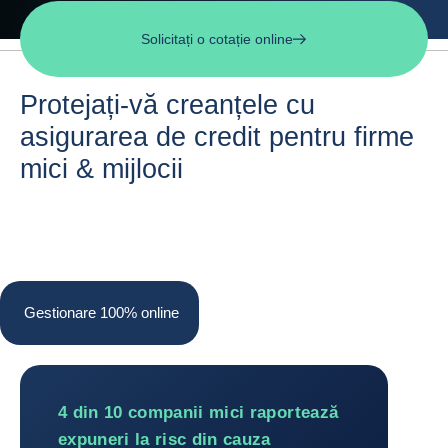
Solicitați o cotație online
Protejați-vă creanțele cu
asigurarea de credit pentru firme
mici & mijlocii
Gestionare 100% online
Gestionare 100% online
4 din 10 companii mici raportează
expuneri la risc din cauza