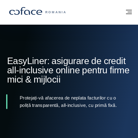
Go to content
Înapoi la pagina de start
M
COFACE FOR TRADE - WEBSITE GRUP
ROMANIA
EasyLiner: asigurare de credit
all-inclusive online pentru firme
mici & mijlocii
Protejați-vă afacerea de neplata facturilor cu o
poliță transparentă, all-inclusive, cu primă fixă.