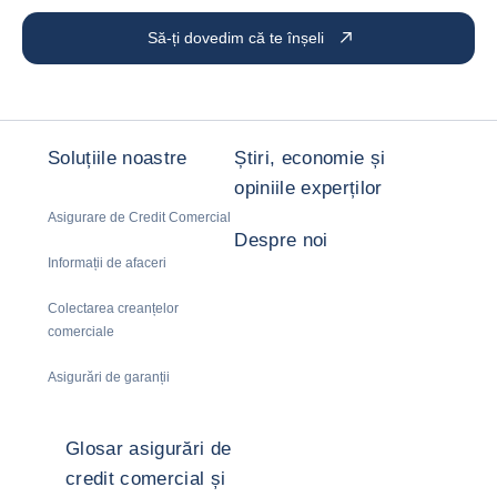
Să-ți dovedim că te înșeli
Soluțiile noastre
Știri, economie și
opiniile experților
Asigurare de Credit Comercial
Despre noi
Informații de afaceri
Colectarea creanțelor
comerciale
Asigurări de garanții
Glosar asigurări de
credit comercial și