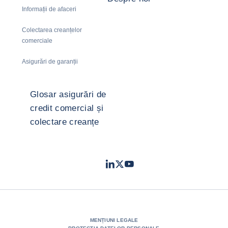
Informații de afaceri
Colectarea creanțelor
comerciale
Asigurări de garanții
Glosar asigurări de
credit comercial și
colectare creanțe
LinkedIn
Twitter
Youtube
- Coface
- Coface
- Coface
MENȚIUNI LEGALE