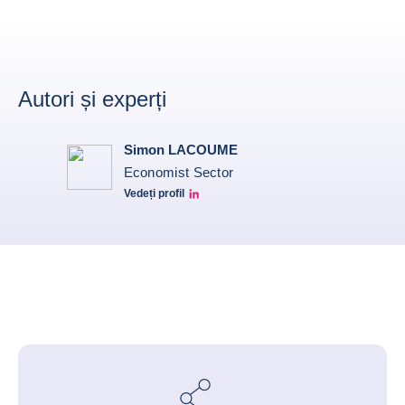
Autori și experți
Simon LACOUME
Economist Sector
Vedeți profil
Simon Lacoume linkedin