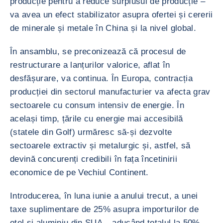
producție pentru a reduce surplusul de producție –
va avea un efect stabilizator asupra ofertei și cererii
de minerale și metale în China și la nivel global.
În ansamblu, se preconizează că procesul de
restructurare a lanțurilor valorice, aflat în
desfășurare, va continua. În Europa, contracția
producției din sectorul manufacturier va afecta grav
sectoarele cu consum intensiv de energie. În
același timp, țările cu energie mai accesibilă
(statele din Golf) urmăresc să-și dezvolte
sectoarele extractiv și metalurgic și, astfel, să
devină concurenți credibili în fața încetinirii
economice de pe Vechiul Continent.
Introducerea, în luna iunie a anului trecut, a unei
taxe suplimentare de 25% asupra importurilor de
oțel și aluminiu din SUA – aducând totalul la 50% –