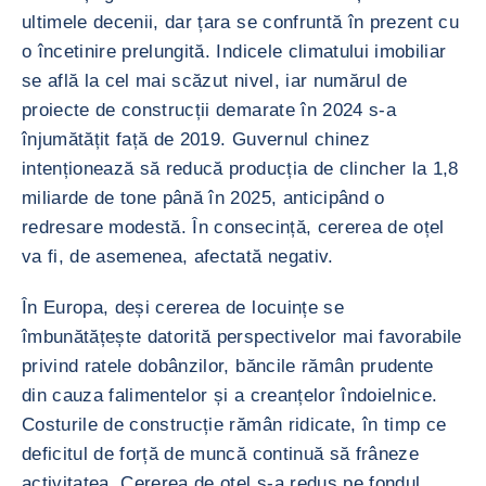
ultimele decenii, dar țara se confruntă în prezent cu
o încetinire prelungită. Indicele climatului imobiliar
se află la cel mai scăzut nivel, iar numărul de
proiecte de construcții demarate în 2024 s-a
înjumătățit față de 2019. Guvernul chinez
intenționează să reducă producția de clincher la 1,8
miliarde de tone până în 2025, anticipând o
redresare modestă. În consecință, cererea de oțel
va fi, de asemenea, afectată negativ.
În Europa, deși cererea de locuințe se
îmbunătățește datorită perspectivelor mai favorabile
privind ratele dobânzilor, băncile rămân prudente
din cauza falimentelor și a creanțelor îndoielnice.
Costurile de construcție rămân ridicate, în timp ce
deficitul de forță de muncă continuă să frâneze
activitatea. Cererea de oțel s-a redus pe fondul