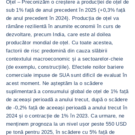
Oțel – Preconizăm o creștere a producției de oțel de
sub 1% față de anul precedent în 2025 (+0,3% față
de anul precedent în 2024). Producția de oțel va
rămâne rezilientă în anumite economii în curs de
dezvoltare, precum India, care este al doilea
producător mondial de oțel. Cu toate acestea,
factorii de risc predomină din cauza slăbirii
contextului macroeconomic și a sectoarelor-cheie
(de exemplu, construcțiile). Efectele noilor bariere
comerciale impuse de SUA sunt dificil de evaluat în
acest moment. Ne așteptăm la o scădere
suplimentară a consumului global de oțel de 1% față
de aceeași perioadă a anului trecut, după o scădere
de -0,2% față de aceeași perioadă a anului trecut în
2024 și o contracție de 1% în 2023. Ca urmare, ne
menținem prognoza la un nivel ușor peste 550 USD
pe tonă pentru 2025, în scădere cu 5% față de