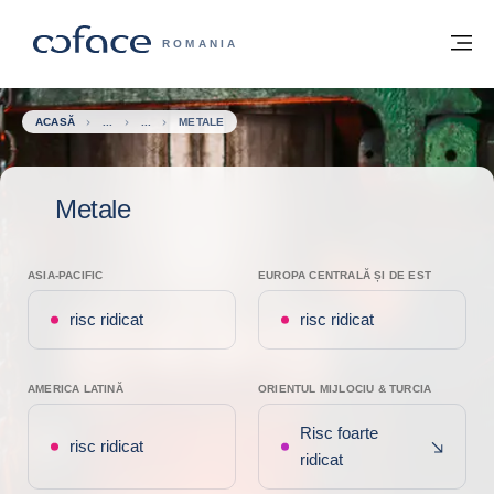
Go to content
Înapoi la pagina de start
M
COFACE FOR TRADE - WEBSITE GRUP
ROMANIA
ACASĂ
METALE
Metale
ASIA-PACIFIC
EUROPA CENTRALĂ ȘI DE EST
risc ridicat
risc ridicat
AMERICA LATINĂ
ORIENTUL MIJLOCIU & TURCIA
Risc foarte
Deterio
risc ridicat
ridicat