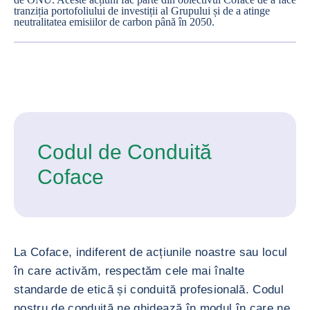
tranziția portofoliului de investiții al Grupului și de a atinge
neutralitatea emisiilor de carbon până în 2050.
MĂREȘTE
Codul de Conduită
Coface
La Coface, indiferent de acțiunile noastre sau locul
în care activăm, respectăm cele mai înalte
standarde de etică și conduită profesională. Codul
nostru de conduită ne ghidează în modul în care ne