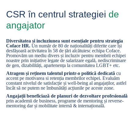
CSR în centrul strategiei
de
angajator
Diversitatea și incluziunea sunt esențiale pentru strategia
Coface HR.
Un număr de 80 de naționalități diferite care își
desfășoară activitatea în 58 de țări alcătuiesc echipa Coface.
Promovăm un mediu divers și incluziv pentru membrii echipei
noastre prin inițiative legate de salarizare egală, nediscriminare
de gen, dizabilități, apartenența la comunitatea LGBT+ etc.
Atragem și reținem talentul printr-o politică dedicată
cu
accent pe motivarea si retenția membrilor echipei. Evaluăm
constant nivelul de satisfacție și well-being al angajaților, astfel
încât să ne putem ne îmbunătăți acțiunile pe aceste zone.
Angajații beneficiază de planuri de dezvoltare profesională
prin academii de business, programe de mentoring și reverse-
mentoring dar și mobilitate internă & internațională.