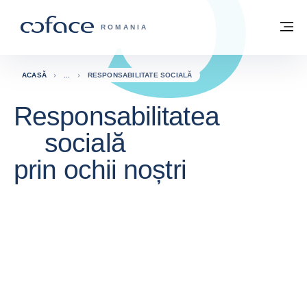
Go to content
Înapoi la pagina de start
M
COFACE FOR TRADE - WEBSITE GRUP
ROMANIA
ACASĂ
RESPONSABILITATE SOCIALĂ
Responsabilitatea
socială
prin ochii noștri