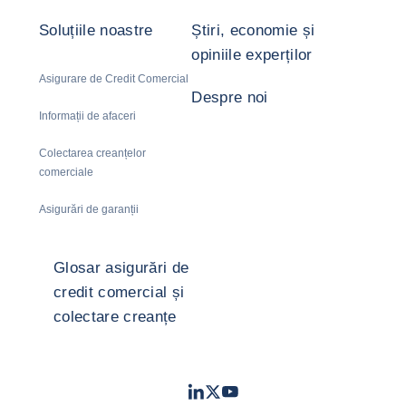
Soluțiile noastre
Știri, economie și
opiniile experților
Asigurare de Credit Comercial
Despre noi
Informații de afaceri
Colectarea creanțelor
comerciale
Asigurări de garanții
Glosar asigurări de
credit comercial și
colectare creanțe
LinkedIn
Twitter
Youtube
- Coface
- Coface
- Coface