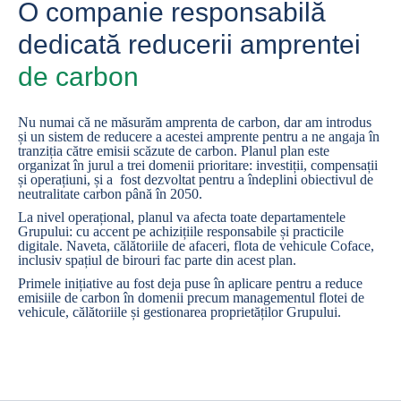
O companie responsabilă
dedicată reducerii amprentei
de carbon
Nu numai că ne măsurăm amprenta de carbon, dar am introdus
și un sistem de reducere a acestei amprente pentru a ne angaja în
tranziția către emisii scăzute de carbon. Planul plan este
organizat în jurul a trei domenii prioritare: investiții, compensații
și operațiuni, și a fost dezvoltat pentru a îndeplini obiectivul de
neutralitate carbon până în 2050.
La nivel operațional, planul va afecta toate departamentele
Grupului: cu accent pe achizițiile responsabile și practicile
digitale. Naveta, călătoriile de afaceri, flota de vehicule Coface,
inclusiv spațiul de birouri fac parte din acest plan.
Primele inițiative au fost deja puse în aplicare pentru a reduce
emisiile de carbon în domenii precum managementul flotei de
vehicule, călătoriile și gestionarea proprietăților Grupului.