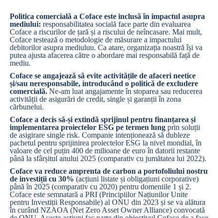
Politica comercială a Coface este inclusă în impactul asupra
mediului:
responsabilitatea socială face parte din evaluarea
Coface a riscurilor de țară și a riscului de neîncasare. Mai mult,
Coface testează o metodologie de măsurare a impactului
debitorilor asupra mediuluu. Ca atare, organizația noastră își va
putea ajusta afacerea către o abordare mai responsabilă față de
mediu.
Coface se angajează să evite activitățile de afaceri neetice
și/sau neresponsabile, introducând o politică de excludere
comercială.
Ne-am luat angajamente în stoparea sau reducerea
activității de asigurări de credit, single și garanții în zona
cărbunelui.
Coface a decis să-și extindă sprijinul pentru finanțarea și
implementarea proiectelor ESG pe termen lung
prin soluții
de asigirare single risk. Companie intenționează să dubleze
pachetul pentru sprijinirea proiectelor ESG la nivel mondial, în
valoare de cel puțin 400 de milioane de euro în datorii restante
până la sfârșitul anului 2025 (comparativ cu jumătatea lui 2022).
Coface va reduce amprenta de carbon a portofoliului nostru
de investiții cu 30%
(acțiuni listate și obligațiuni corporative)
până în 2025 (comparativ cu 2020) pentru domeniile 1 și 2.
Coface este semnatară a PRI (Principiilor Națiunilor Unite
pentru Investiții Responsabile) al ONU din 2023 și se va alătura
în curând NZAOA (Net Zero Asset Owner Alliance) convocată
de ONU. Aceste acțiuni fac parte din obiectivul Coface de a face