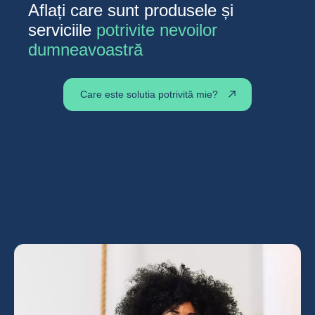
Aflați care sunt produsele și
serviciile
potrivite nevoilor
dumneavoastră
Care este solutia potrivită mie?