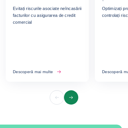
încreder
Evitați riscurile asociate neîncasării
Optimizați pr
Business
facturilor cu asigurarea de credit
controlați ris
comercial
Descoperă mai multe
Descoperă ma
Anterior
Următor