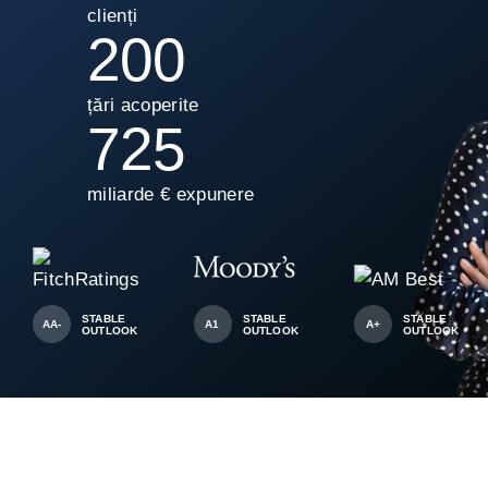
clienți
200
țări acoperite
725
miliarde € expunere
STABLE
STABLE
STABLE
AA-
A1
A+
OUTLOOK
OUTLOOK
OUTLOOK