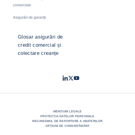
comerciale
Asigurări de garanții
Glosar asigurări de
credit comercial și
colectare creanțe
LinkedIn
Twitter
Youtube
- Coface
- Coface
- Coface
MENȚIUNI LEGALE
PROTECȚIA DATELOR PERSONALE
MECANISMUL DE RAPORTARE A ABATERILOR
OPȚIUNI DE CONSIMȚĂMÂNT