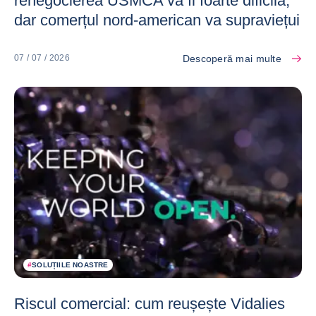
renegocierea USMCA va fi foarte dificilă,
dar comerțul nord-american va supraviețui
Descoperă mai multe
07 / 07 / 2026
#
SOLUȚIILE NOASTRE
Riscul comercial: cum reușește Vidalies