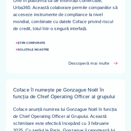
One în platforma sa de informații comerciale,
Urba360. Această colaborare permite companiilor să
acceseze instrumente de compliance la nivel
mondial, combinate cu datele Coface privind riscul
de credit, totul într-o singură interfață.
#
ȘTIRI CORPORATE
#
SOLUȚIILE NOASTRE
Descoperă mai multe
Coface îl numește pe Gonzague Noël în
funcția de Chief Operating Officer al grupului
Coface anunță numirea lui Gonzague Noël în funcția
de Chief Operating Officer al Grupului. Această
schimbare este efectivă începând cu 3 februarie
2025. Cu sediul la Paris, Gonzague îi raportează lui