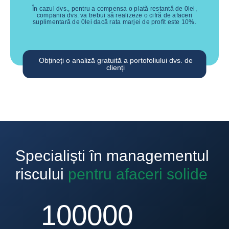
În cazul dvs., pentru a compensa o plată restantă de
0
lei
,
compania dvs. va trebui să realizeze o cifră de afaceri
suplimentară de
0
lei
dacă rata marjei de profit este
10
%.
Obțineți o analiză gratuită a portofoliului dvs. de
clienți
Specialiști în managementul
riscului
pentru afaceri solide
100000