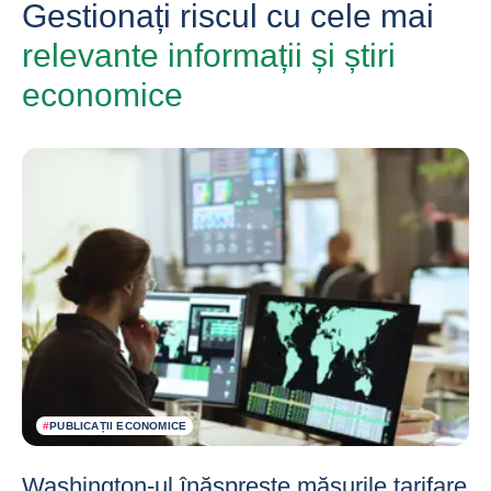
Gestionați riscul cu cele mai
relevante informații și știri
economice
#
PUBLICAȚII ECONOMICE
Washington-ul înăsprește măsurile tarifare