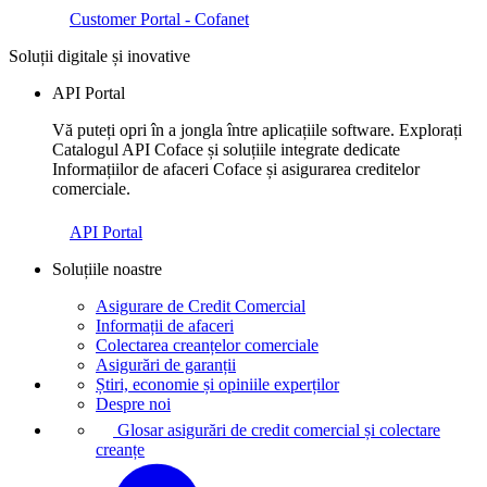
Customer Portal - Cofanet
Soluții digitale și inovative
API Portal
Vă puteți opri în a jongla între aplicațiile software. Explorați
Catalogul API Coface și soluțiile integrate dedicate
Informațiilor de afaceri Coface și asigurarea creditelor
comerciale.
API Portal
Soluțiile noastre
Asigurare de Credit Comercial
Informații de afaceri
Colectarea creanțelor comerciale
Asigurări de garanții
Știri, economie și opiniile experților
Despre noi
Glosar asigurări de credit comercial și colectare
creanțe