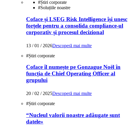
#
Știri corporate
#
Soluțiile noastre
Coface și LSEG Risk Intelligence își unesc
forțele pentru a consolida compliance-ul
corporativ și procesul decizional
13 / 01 / 2026
Descoperă mai multe
#
Știri corporate
Coface îl numește pe Gonzague Noël în
funcția de Chief Operating Officer al
grupului
20 / 02 / 2025
Descoperă mai multe
#
Știri corporate
“Nucleul valorii noastre adăugate sunt
datele»