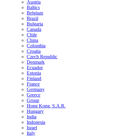
Austria
Baltics
Belgium
Brazil
Bulgaria
Canada
Chile
China
Colombia
Croatia
Czech Republic
Denmark
Ecuador
Estonia
Finland
France
Germany
Greece
Group
Hong Kong, S.A.R.
Hungary
India
Indonesia
Israel
Italy