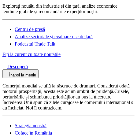
Explorați noutăți din industrie și din țară, analize economice,
tendințe globale și recomandările experților noștri.
Centru de presă
Analize sectoriale și evaluare risc de țară
Podcastul Trade Talk
Fiți la curent cu toate noutățile
Descoperă
Înapoi la meniu
Comerțul mondial se află la răscruce de drumuri. Considerat odată
motorul prosperității, acesta este acum umbrit de prudență.Crizele,
perturbările și schimbarea priorităților au pus la încercare
încrederea.Unii spun că zilele curajoase le comerțului internațional s-
au încheiat. Noi îi contrazicem.
Strategia noastră
Coface în România