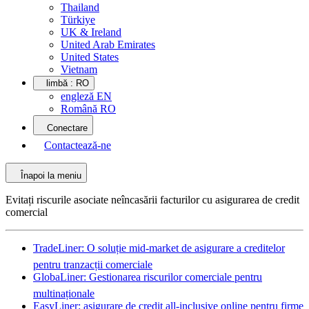
Thailand
Türkiye
UK & Ireland
United Arab Emirates
United States
Vietnam
limbă :
RO
engleză EN
Română RO
Conectare
Contactează-ne
Înapoi la meniu
Evitați riscurile asociate neîncasării facturilor cu asigurarea de credit
comercial
TradeLiner: O soluție mid-market de asigurare a creditelor
pentru tranzacții comerciale
GlobaLiner: Gestionarea riscurilor comerciale pentru
multinaționale
EasyLiner: asigurare de credit all-inclusive online pentru firme