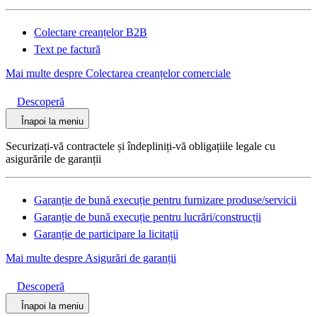
Colectare creanțelor B2B
Text pe factură
Mai multe despre Colectarea creanțelor comerciale
Descoperă
Înapoi la meniu
Securizați-vă contractele și îndepliniți-vă obligațiile legale cu
asigurările de garanții
Garanție de bună execuție pentru furnizare produse/servicii
Garanție de bună execuție pentru lucrări/construcții
Garanție de participare la licitații
Mai multe despre Asigurări de garanții
Descoperă
Înapoi la meniu