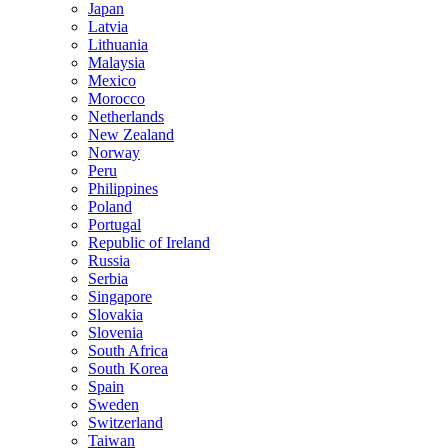
Japan
Latvia
Lithuania
Malaysia
Mexico
Morocco
Netherlands
New Zealand
Norway
Peru
Philippines
Poland
Portugal
Republic of Ireland
Russia
Serbia
Singapore
Slovakia
Slovenia
South Africa
South Korea
Spain
Sweden
Switzerland
Taiwan