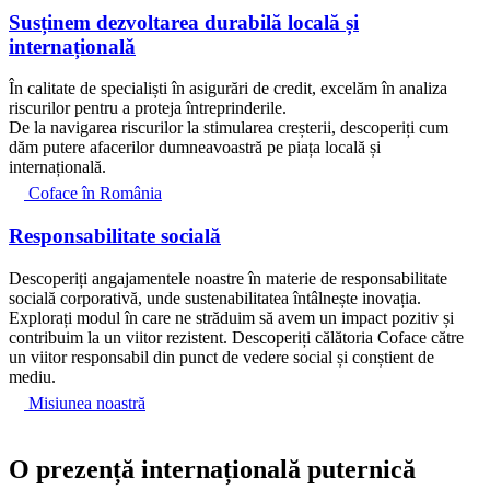
Susținem dezvoltarea durabilă locală și
internațională
În calitate de specialiști în asigurări de credit, excelăm în analiza
riscurilor pentru a proteja întreprinderile.
De la navigarea riscurilor la stimularea creșterii, descoperiți cum
dăm putere afacerilor dumneavoastră pe piața locală și
internațională.
Coface în România
Responsabilitate socială
Descoperiți angajamentele noastre în materie de responsabilitate
socială corporativă, unde sustenabilitatea întâlnește inovația.
Explorați modul în care ne străduim să avem un impact pozitiv și
contribuim la un viitor rezistent. Descoperiți călătoria Coface către
un viitor responsabil din punct de vedere social și conștient de
mediu.
Misiunea noastră
O
prezență internațională puternică