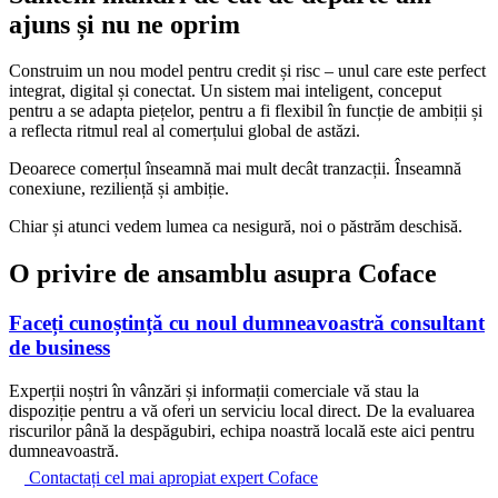
ajuns și
nu ne oprim
Construim un nou model pentru credit și risc – unul care este perfect
integrat, digital și conectat. Un sistem mai inteligent, conceput
pentru a se adapta piețelor, pentru a fi flexibil în funcție de ambiții și
a reflecta ritmul real al comerțului global de astăzi.
Deoarece comerțul înseamnă mai mult decât tranzacții. Înseamnă
conexiune, reziliență și ambiție.
Chiar și atunci vedem lumea ca nesigură, noi o păstrăm deschisă.
O privire de ansamblu asupra Coface
Faceți cunoștință cu noul dumneavoastră consultant
de business
Experții noștri în vânzări și informații comerciale vă stau la
dispoziție pentru a vă oferi un serviciu local direct. De la evaluarea
riscurilor până la despăgubiri, echipa noastră locală este aici pentru
dumneavoastră.
Contactați cel mai apropiat expert Coface