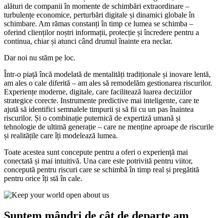
alături de companii în momente de schimbări extraordinare –
turbulențe economice, perturbări digitale și dinamici globale în
schimbare. Am rămas constanți în timp ce lumea se schimba –
oferind clienților noștri informații, protecție și încredere pentru a
continua, chiar și atunci când drumul înainte era neclar.
Dar noi nu stăm pe loc.
Într-o piață încă modelată de mentalități tradiționale și inovare lentă,
am ales o cale diferită – am ales să remodelăm gestionarea riscurilor.
Experiențe moderne, digitale, care facilitează luarea deciziilor
strategice corecte. Instrumente predictive mai inteligente, care te
ajută să identifici semnalele timpurii și să fii cu un pas înaintea
riscurilor. Și o combinație puternică de expertiză umană și
tehnologie de ultimă generație – care ne menține aproape de riscurile
și realitățile care îți modelează lumea.
Toate acestea sunt concepute pentru a oferi o experiență mai
conectată și mai intuitivă. Una care este potrivită pentru viitor,
concepută pentru riscuri care se schimbă în timp real și pregătită
pentru orice îți stă în cale.
Suntem mândri de cât de departe am