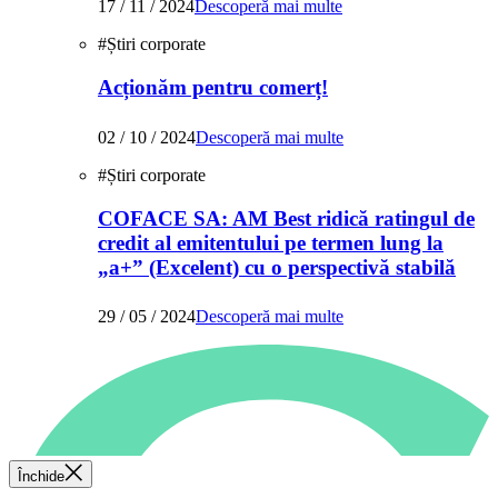
17 / 11 / 2024
Descoperă mai multe
#
Știri corporate
Acționăm pentru comerț!
02 / 10 / 2024
Descoperă mai multe
#
Știri corporate
COFACE SA: AM Best ridică ratingul de
credit al emitentului pe termen lung la
„a+” (Excelent) cu o perspectivă stabilă
29 / 05 / 2024
Descoperă mai multe
Închide