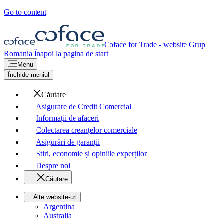
Go to content
Coface for Trade - website Grup
Romania
Înapoi la pagina de start
Menu
Închide meniul
Căutare
Asigurare de Credit Comercial
Informații de afaceri
Colectarea creanțelor comerciale
Asigurări de garanții
Știri, economie și opiniile experților
Despre noi
Căutare
Alte website-uri
Argentina
Australia