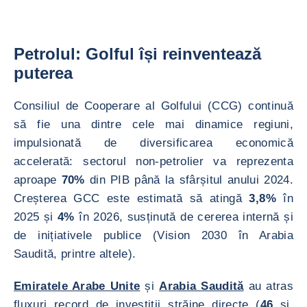
Petrolul: Golful își reinventează
puterea
Consiliul de Cooperare al Golfului (CCG) continuă
să fie una dintre cele mai dinamice regiuni,
impulsionată de diversificarea economică
accelerată: sectorul non-petrolier va reprezenta
aproape
70%
din PIB până la sfârșitul anului 2024.
Creșterea GCC este estimată să atingă
3,8%
în
2025 și
4%
în 2026, susținută de cererea internă și
de inițiativele publice (Vision 2030 în Arabia
Saudită, printre altele).
Emiratele Arabe Unite
și
Arabia Saudită
au atras
fluxuri record de investiții străine directe (
46
și,