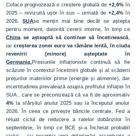
Coface prognozează o creștere globală de
+2,6%
în
2025 – revizuită ușor în sus – urmată de
+2,4%
în
2026.
SUA
se mențin mai bine decât se aștepta
pentru moment, datorită cererii interne, în timp ce
China
se așteaptă să continue să încetinească
,
iar
creșterea zonei euro va rămâne lentă, în ciuda
revenirii (minore) așteptate în
Germania.
Presiunile inflaționiste continuă să fie
scăzute în contextul încetinirii globale și al scăderii
prețurilor materiilor prime (energie și alimente), dar
incertitudinea prevalează asupra profilului inflației în
SUA , care se preconizează că va fi de aproximativ
4%
la sfârșitul anului 2025 sau la începutul anului
2026. În ceea ce privește băncile centrale, Fed a
reluat ciclul de reducere a ratelor dobânzilor în
septembrie, în timp ce BCE și-a încheiat probabil
ciclul – cu excepția unei deteriorări accentuate a