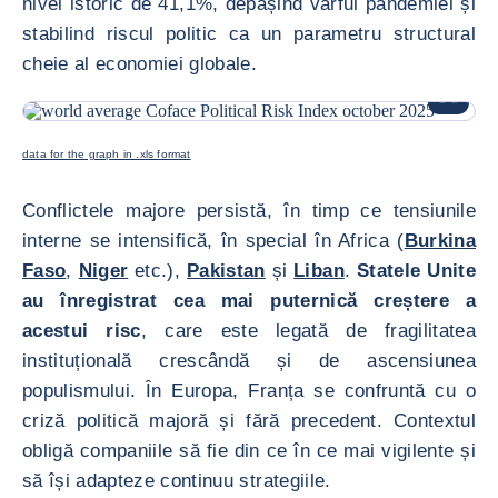
nivel istoric de 41,1%, depășind vârful pandemiei și
stabilind riscul politic ca un parametru structural
cheie al economiei globale.
MĂREȘTE
data for the graph in .xls format
Conflictele majore persistă, în timp ce tensiunile
interne se intensifică, în special în Africa (
Burkina
Faso
,
Niger
etc.),
Pakistan
și
Liban
.
Statele Unite
au înregistrat cea mai puternică creștere a
acestui risc
, care este legată de fragilitatea
instituțională crescândă și de ascensiunea
populismului. În Europa, Franța se confruntă cu o
criză politică majoră și fără precedent. Contextul
obligă companiile să fie din ce în ce mai vigilente și
să își adapteze continuu strategiile.