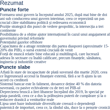
Rezumat
Puncte forte
Formarea unui guvern la începutul anului 2025, după mai bine de doi
ani sub conducerea unui guvern interimar, ceea ce reprezintă un pas
crucial către stabilitatea politică și redresarea economică
Poziție strategică din punct de vedere geopolitic, la intersecția a trei
continente
Posibilitatea de a obține ajutor internațional în cazul unui angajament al
guvernului privind reformele
Potențialul gazelor offshore
Capacitatea de a atrage remitențe din partea diasporei (aproximativ 15-
20% din PIB), o sursă externă crucială de venit
Forță de muncă relativ bine educată și multilingvă, care lucrează
adesea în sectoare cu înaltă calificare, precum finanțele, sănătatea,
ingineria și industriile creative
Puncte slabe
Aflată în stare de incapacitate de plată suverană din martie 2020, ceea
ce îngreunează accesul la finanțare externă, fără a se fi ajuns la un
acord cu creditorii
Sistemul bancar este în faliment, deoarece deține 40 % din datoria
suverană, cu pasive echivalente cu de trei ori PIB-ul
Deprecierea bruscă a lirei libaneze începând din 2019, în special pe
piața paralelă, ceea ce a dus la prăbușirea puterii de cumpărare și la o
reducere drastică a veniturilor reale
Lipsa unei baze industriale diversificate creează o dependență
puternică de importuri, ceea ce, la rândul său, duce la o penurie cronică