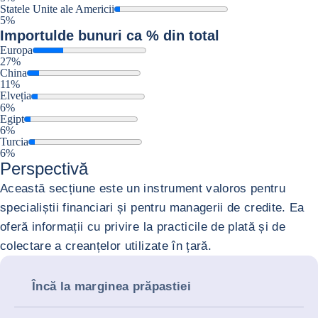
Statele Unite ale Americii
5%
Importul
de bunuri ca % din total
Europa
27%
China
11%
Elveția
6%
Egipt
6%
Turcia
6%
Perspectivă
Această secțiune este un instrument valoros pentru
specialiștii financiari și pentru managerii de credite. Ea
oferă informații cu privire la practicile de plată și de
colectare a creanțelor utilizate în țară.
Încă la marginea prăpastiei