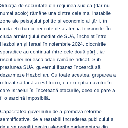
Situația de securitate din regiunea sudică (dar nu
numai acolo) rămâne una dintre cele mai instabile
zone ale peisajului politic și economic al țării, în
ciuda eforturilor recente de a atenua tensiunile. În
ciuda armistițiului mediat de SUA, încheiat între
Hezbollah și Israel în noiembrie 2024, ciocnirile
sporadice au continuat între cele două părți, iar
riscul unei noi escaladări rămâne ridicat. Sub
presiunea SUA, guvernul libanez încearcă să
dezarmeze Hezbollah. Cu toate acestea, gruparea a
refuzat să facă acest lucru, cu excepția cazului în
care Israelul își încetează atacurile, ceea ce pare a
fi o sarcină imposibilă.
Capacitatea guvernului de a promova reforme
semnificative, de a restabili încrederea publicului și
de a se pregăti pentru alegerile parlamentare din