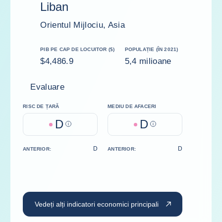
Liban
Orientul Mijlociu, Asia
PIB PE CAP DE LOCUITOR ($)
POPULAȚIE (ÎN 2021)
$4,486.9
5,4 milioane
Evaluare
RISC DE ȚARĂ
MEDIU DE AFACERI
D
D
Help
Help
D
D
ANTERIOR:
ANTERIOR:
Vedeți alți indicatori economici principali