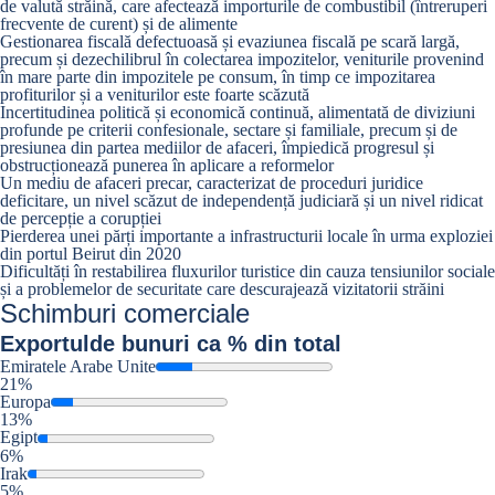
de valută străină, care afectează importurile de combustibil (întreruperi
frecvente de curent) și de alimente
Gestionarea fiscală defectuoasă și evaziunea fiscală pe scară largă,
precum și dezechilibrul în colectarea impozitelor, veniturile provenind
în mare parte din impozitele pe consum, în timp ce impozitarea
profiturilor și a veniturilor este foarte scăzută
Incertitudinea politică și economică continuă, alimentată de diviziuni
profunde pe criterii confesionale, sectare și familiale, precum și de
presiunea din partea mediilor de afaceri, împiedică progresul și
obstrucționează punerea în aplicare a reformelor
Un mediu de afaceri precar, caracterizat de proceduri juridice
deficitare, un nivel scăzut de independență judiciară și un nivel ridicat
de percepție a corupției
Pierderea unei părți importante a infrastructurii locale în urma exploziei
din portul Beirut din 2020
Dificultăți în restabilirea fluxurilor turistice din cauza tensiunilor sociale
și a problemelor de securitate care descurajează vizitatorii străini
Schimburi comerciale
Exportul
de bunuri ca % din total
Emiratele Arabe Unite
21%
Europa
13%
Egipt
6%
Irak
5%