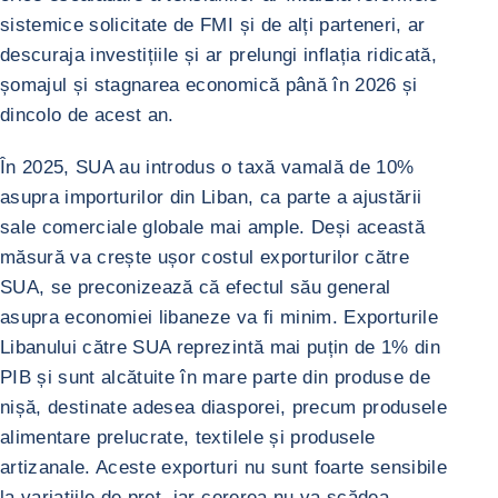
sistemice solicitate de FMI și de alți parteneri, ar
descuraja investițiile și ar prelungi inflația ridicată,
șomajul și stagnarea economică până în 2026 și
dincolo de acest an.
În 2025, SUA au introdus o taxă vamală de 10%
asupra importurilor din Liban, ca parte a ajustării
sale comerciale globale mai ample. Deși această
măsură va crește ușor costul exporturilor către
SUA, se preconizează că efectul său general
asupra economiei libaneze va fi minim. Exporturile
Libanului către SUA reprezintă mai puțin de 1% din
PIB și sunt alcătuite în mare parte din produse de
nișă, destinate adesea diasporei, precum produsele
alimentare prelucrate, textilele și produsele
artizanale. Aceste exporturi nu sunt foarte sensibile
la variațiile de preț, iar cererea nu va scădea