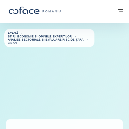
Go to content
Înapoi la pagina de start
M
COFACE FOR TRADE - WEBSITE GRUP
ROMANIA
ACASĂ
ȘTIRI, ECONOMIE ȘI OPINIILE EXPERȚILOR
ANALIZE SECTORIALE ȘI EVALUARE RISC DE ȚARĂ
LIBAN