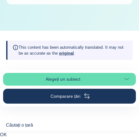
This content has been automatically translated. It may not
be as accurate as the
original
.
Alegeți un subiect
Select page section
Comparare țări
Căutați o țară
Căutați o țară
0
OK
suggestions