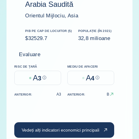
Arabia Saudită
Orientul Mijlociu, Asia
PIB PE CAP DE LOCUITOR ($)
POPULAȚIE (ÎN 2021)
$32529.7
32,8 milioane
Evaluare
RISC DE ȚARĂ
MEDIU DE AFACERI
A
A
3
Help
4
Help
A3
B
ANTERIOR:
ANTERIOR:
Vedeți alți indicatori economici principali