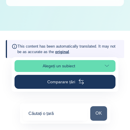
This content has been automatically translated. It may not
be as accurate as the
original
.
Alegeți un subiect
Select page section
Comparare țări
Căutați o țară
OK
Căutați o țară
0
suggestions