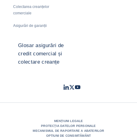
Colectarea creanțelor
comerciale
Asigurări de garanții
Glosar asigurări de
credit comercial și
colectare creanțe
LinkedIn
Twitter
Youtube
- Coface
- Coface
- Coface
MENȚIUNI LEGALE
PROTECȚIA DATELOR PERSONALE
MECANISMUL DE RAPORTARE A ABATERILOR
OPȚIUNI DE CONSIMȚĂMÂNT