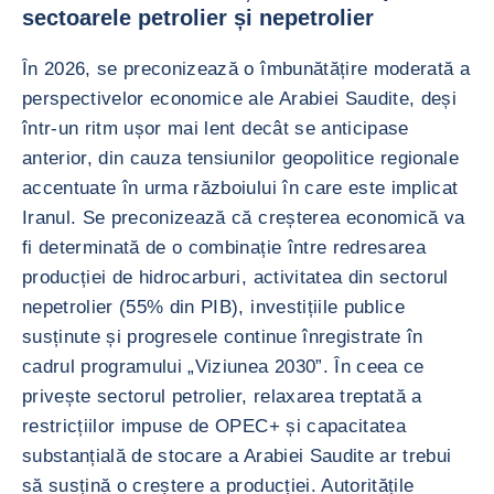
sectoarele petrolier și nepetrolier
În 2026, se preconizează o îmbunătățire moderată a
perspectivelor economice ale Arabiei Saudite, deși
într-un ritm ușor mai lent decât se anticipase
anterior, din cauza tensiunilor geopolitice regionale
accentuate în urma războiului în care este implicat
Iranul. Se preconizează că creșterea economică va
fi determinată de o combinație între redresarea
producției de hidrocarburi, activitatea din sectorul
nepetrolier (55% din PIB), investițiile publice
susținute și progresele continue înregistrate în
cadrul programului „Viziunea 2030”. În ceea ce
privește sectorul petrolier, relaxarea treptată a
restricțiilor impuse de OPEC+ și capacitatea
substanțială de stocare a Arabiei Saudite ar trebui
să susțină o creștere a producției. Autoritățile