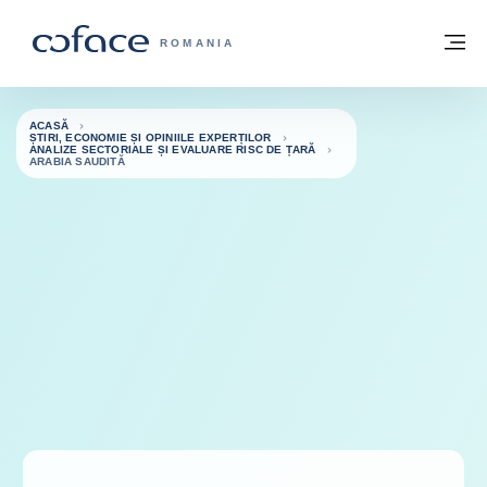
Go to content
Înapoi la pagina de start
M
COFACE FOR TRADE - WEBSITE GRUP
ROMANIA
ACASĂ
ȘTIRI, ECONOMIE ȘI OPINIILE EXPERȚILOR
ANALIZE SECTORIALE ȘI EVALUARE RISC DE ȚARĂ
ARABIA SAUDITĂ