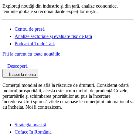
Explorați noutăți din industrie și din țară, analize economice,
tendințe globale și recomandările experților noștri.
Centru de presă
Analize sectoriale și evaluare risc de țară
Podcastul Trade Talk
Fiți la curent cu toate noutățile
Descoperă
Înapoi la meniu
Comerțul mondial se află la răscruce de drumuri. Considerat odată
motorul prosperității, acesta este acum umbrit de prudență.Crizele,
perturbările și schimbarea priorităților au pus la încercare
încrederea.Unii spun că zilele curajoase le comerțului internațional s-
au încheiat. Noi îi contrazicem.
Strategia noastră
Coface în România