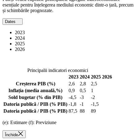
esențiale pentru înțelegerea mediului economic dintr-o țară, precum
și schimbările prognozate.
Dates
2023
2024
2025
2026
Principalii indicatori economici
2023
2024
2025
2026
Creșterea PIB
(%)
2,6
2,8
2,5
Inflația
(media anuală,%)
0,9
0,5
1
Sold bugetar
(% din PIB)
-4,5
-3
-2
Datoria publică / PIB
(% PIB)
-1,8
-1
-1,5
Datoria publică / PIB
(% PIB)
87,5
88
89
(e): Estimare (f): Previziune
Închide