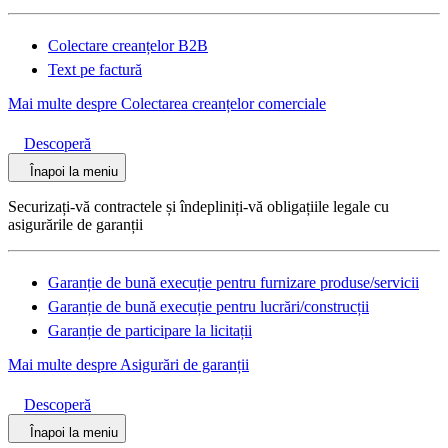
Colectare creanțelor B2B
Text pe factură
Mai multe despre Colectarea creanțelor comerciale
Descoperă
Înapoi la meniu
Securizați-vă contractele și îndepliniți-vă obligațiile legale cu
asigurările de garanții
Garanție de bună execuție pentru furnizare produse/servicii
Garanție de bună execuție pentru lucrări/construcții
Garanție de participare la licitații
Mai multe despre Asigurări de garanții
Descoperă
Înapoi la meniu