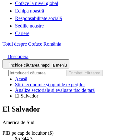
Coface la nivel global
Echipa noastră
Responsabilitate socială
Sediile noastre
Cariere
Totul despre Coface România
Descoperă
Închide căutarea
Înapoi la meniu
Trimiteți căutarea
Acasă
Știri, economie și opiniile experților
Analize sectoriale și evaluare risc de țară
El Salvador
El Salvador
America de Sud
PIB pe cap de locuitor ($)
$5,344.3