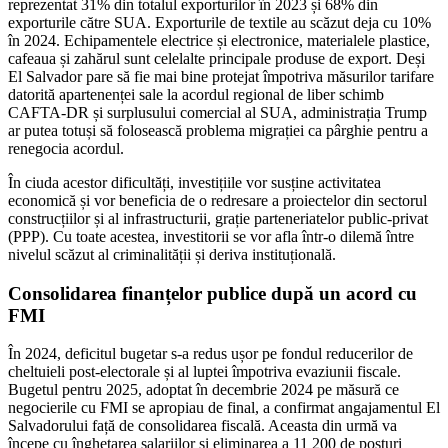
reprezentat 31% din totalul exporturilor în 2023 și 68% din
exporturile către SUA. Exporturile de textile au scăzut deja cu 10%
în 2024. Echipamentele electrice și electronice, materialele plastice,
cafeaua și zahărul sunt celelalte principale produse de export. Deși
El Salvador pare să fie mai bine protejat împotriva măsurilor tarifare
datorită apartenenței sale la acordul regional de liber schimb
CAFTA-DR și surplusului comercial al SUA, administrația Trump
ar putea totuși să folosească problema migrației ca pârghie pentru a
renegocia acordul.
În ciuda acestor dificultăți, investițiile vor susține activitatea
economică și vor beneficia de o redresare a proiectelor din sectorul
construcțiilor și al infrastructurii, grație parteneriatelor public-privat
(PPP). Cu toate acestea, investitorii se vor afla într-o dilemă între
nivelul scăzut al criminalității și deriva instituțională.
Consolidarea finanțelor publice după un acord cu
FMI
În 2024, deficitul bugetar s-a redus ușor pe fondul reducerilor de
cheltuieli post-electorale și al luptei împotriva evaziunii fiscale.
Bugetul pentru 2025, adoptat în decembrie 2024 pe măsură ce
negocierile cu FMI se apropiau de final, a confirmat angajamentul El
Salvadorului față de consolidarea fiscală. Aceasta din urmă va
începe cu înghețarea salariilor și eliminarea a 11 200 de posturi