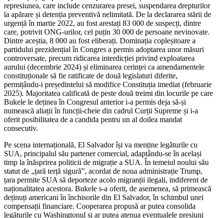
represiunea, care include cenzurarea presei, suspendarea drepturilor
la apărare și detenția preventivă nelimitată. De la declararea stării de
urgență în martie 2022, au fost arestați 83 000 de suspecți, dintre
care, potrivit ONG-urilor, cel puțin 30 000 de persoane nevinovate.
Dintre aceștia, 8 000 au fost eliberați. Dominația copleșitoare a
partidului prezidențial în Congres a permis adoptarea unor măsuri
controversate, precum ridicarea interdicției privind exploatarea
aurului (decembrie 2024) și eliminarea cerinței ca amendamentele
constituționale să fie ratificate de două legislaturi diferite,
permițându-i președintelui să modifice Constituția imediat (februarie
2025). Majoritatea calificată de peste două treimi din locurile pe care
Bukele le deținea în Congresul anterior i-a permis deja să-și
numească aliații în funcții-cheie din cadrul Curții Supreme și i-a
oferit posibilitatea de a candida pentru un al doilea mandat
consecutiv.
Pe scena internațională, El Salvador își va menține legăturile cu
SUA, principalul său partener comercial, adaptându-se în același
timp la înăsprirea politicii de migrație a SUA. În temeiul noului său
statut de „țară terță sigură”, acordat de noua administrație Trump,
țara permite SUA să deporteze acolo migranții ilegali, indiferent de
naționalitatea acestora. Bukele s-a oferit, de asemenea, să primească
deținuți americani în închisorile din El Salvador, în schimbul unei
compensații financiare. Cooperarea propusă ar putea consolida
legăturile cu Washingtonul și ar putea atenua eventualele presiuni