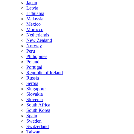
Japan
Latvia
Lithuania
Malaysia
Mexico
Morocco
Netherlands
New Zealand
Norway
Peru
Philippines
Poland
Portugal
Republic of Ireland
Russia
Serbia
Singapore
Slovakia
Slovenia
South Africa
South Korea
Spain
Sweden
Switzerland
Taiwan