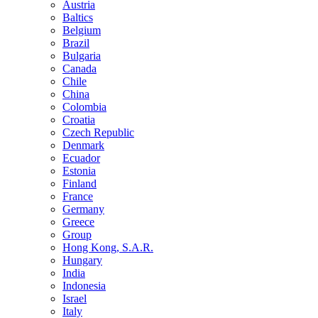
Austria
Baltics
Belgium
Brazil
Bulgaria
Canada
Chile
China
Colombia
Croatia
Czech Republic
Denmark
Ecuador
Estonia
Finland
France
Germany
Greece
Group
Hong Kong, S.A.R.
Hungary
India
Indonesia
Israel
Italy