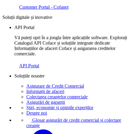
Customer Portal - Cofanet
Soluții digitale și inovative
API Portal
Vă puteți opri în a jongla între aplicațiile software. Explorați
Catalogul API Coface și soluțiile integrate dedicate
Informațiilor de afaceri Coface și asigurarea creditelor
comerciale.
API Portal
Soluțiile noastre
Asigurare de Credit Comercial
Informații de afaceri
Colectarea creanțelor comerciale
Asigurări de garanții
Știri, economie și opiniile experților
Despre noi
Glosar asigurări de credit comercial și colectare
creanțe