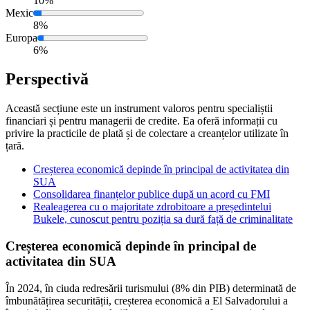
10%
Mexic
8%
Europa
6%
Perspectivă
Această secțiune este un instrument valoros pentru specialiștii
financiari și pentru managerii de credite. Ea oferă informații cu
privire la practicile de plată și de colectare a creanțelor utilizate în
țară.
Creșterea economică depinde în principal de activitatea din
SUA
Consolidarea finanțelor publice după un acord cu FMI
Realeagerea cu o majoritate zdrobitoare a președintelui
Bukele, cunoscut pentru poziția sa dură față de criminalitate
Creșterea economică depinde în principal de
activitatea din SUA
În 2024, în ciuda redresării turismului (8% din PIB) determinată de
îmbunătățirea securității, creșterea economică a El Salvadorului a