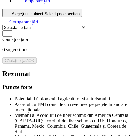
Comparare țări
Alegeți un subiect
Select page section
Comparare țări
Căutați o țară
0
suggestions
Căutați o țară
OK
Rezumat
Puncte forte
Potențialul în domeniul agriculturii și al turismului
Acordul cu FMI coincide cu revenirea pe piețele financiare
internaționale
Membru al Acordului de liber schimb din America Centrală
(CAFTA-DR); acorduri de liber schimb cu UE, Honduras,
Panama, Mexic, Columbia, Chile, Guatemala și Coreea de
Sud