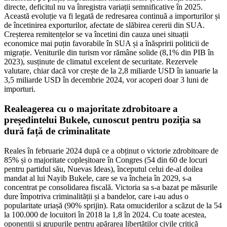
directe, deficitul nu va înregistra variații semnificative în 2025.
Această evoluție va fi legată de redresarea continuă a importurilor și
de încetinirea exporturilor, afectate de slăbirea cererii din SUA.
Creșterea remitențelor se va încetini din cauza unei situații
economice mai puțin favorabile în SUA și a înăspririi politicii de
migrație. Veniturile din turism vor rămâne solide (8,1% din PIB în
2023), susținute de climatul excelent de securitate. Rezervele
valutare, chiar dacă vor crește de la 2,8 miliarde USD în ianuarie la
3,5 miliarde USD în decembrie 2024, vor acoperi doar 3 luni de
importuri.
Realeagerea cu o majoritate zdrobitoare a
președintelui Bukele, cunoscut pentru poziția sa
dură față de criminalitate
Reales în februarie 2024 după ce a obținut o victorie zdrobitoare de
85% și o majoritate copleșitoare în Congres (54 din 60 de locuri
pentru partidul său, Nuevas Ideas), începutul celui de-al doilea
mandat al lui Nayib Bukele, care se va încheia în 2029, s-a
concentrat pe consolidarea fiscală. Victoria sa s-a bazat pe măsurile
dure împotriva criminalității și a bandelor, care i-au adus o
popularitate uriașă (90% sprijin). Rata omuciderilor a scăzut de la 54
la 100.000 de locuitori în 2018 la 1,8 în 2024. Cu toate acestea,
oponenții și grupurile pentru apărarea libertăților civile critică