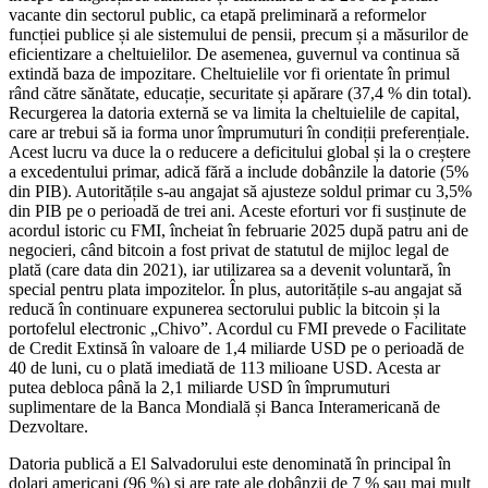
vacante din sectorul public, ca etapă preliminară a reformelor
funcției publice și ale sistemului de pensii, precum și a măsurilor de
eficientizare a cheltuielilor. De asemenea, guvernul va continua să
extindă baza de impozitare. Cheltuielile vor fi orientate în primul
rând către sănătate, educație, securitate și apărare (37,4 % din total).
Recurgerea la datoria externă se va limita la cheltuielile de capital,
care ar trebui să ia forma unor împrumuturi în condiții preferențiale.
Acest lucru va duce la o reducere a deficitului global și la o creștere
a excedentului primar, adică fără a include dobânzile la datorie (5%
din PIB). Autoritățile s-au angajat să ajusteze soldul primar cu 3,5%
din PIB pe o perioadă de trei ani. Aceste eforturi vor fi susținute de
acordul istoric cu FMI, încheiat în februarie 2025 după patru ani de
negocieri, când bitcoin a fost privat de statutul de mijloc legal de
plată (care data din 2021), iar utilizarea sa a devenit voluntară, în
special pentru plata impozitelor. În plus, autoritățile s-au angajat să
reducă în continuare expunerea sectorului public la bitcoin și la
portofelul electronic „Chivo”. Acordul cu FMI prevede o Facilitate
de Credit Extinsă în valoare de 1,4 miliarde USD pe o perioadă de
40 de luni, cu o plată imediată de 113 milioane USD. Acesta ar
putea debloca până la 2,1 miliarde USD în împrumuturi
suplimentare de la Banca Mondială și Banca Interamericană de
Dezvoltare.
Datoria publică a El Salvadorului este denominată în principal în
dolari americani (96 %) și are rate ale dobânzii de 7 % sau mai mult