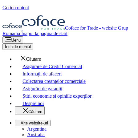
Go to content
Coface for Trade - website Grup
Romania
Înapoi la pagina de start
Menu
Închide meniul
Căutare
Asigurare de Credit Comercial
Informații de afaceri
Colectarea creanțelor comerciale
Asigurări de garanții
Știri, economie și opiniile experților
Despre noi
Căutare
Alte website-uri
Argentina
Australia