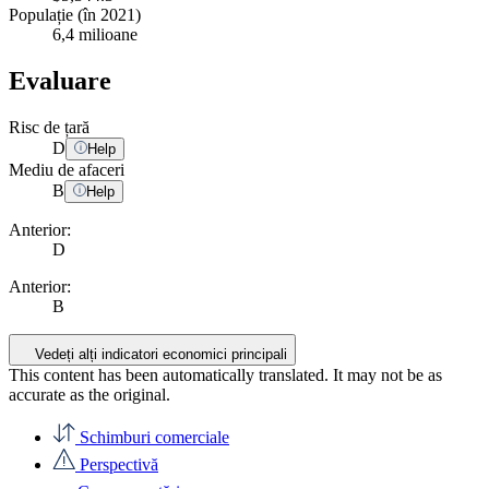
Populație (în 2021)
6,4 milioane
Evaluare
Risc de țară
D
Help
Mediu de afaceri
B
Help
Anterior:
D
Anterior:
B
Vedeți alți indicatori economici principali
This content has been automatically translated. It may not be as
accurate as the
original
.
Schimburi comerciale
Perspectivă