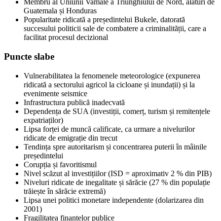
Membru al Uniunii Vamale a Triunghiului de Nord, alături de
Guatemala și Honduras
Popularitate ridicată a președintelui Bukele, datorată
succesului politicii sale de combatere a criminalității, care a
facilitat procesul decizional
Puncte slabe
Vulnerabilitatea la fenomenele meteorologice (expunerea
ridicată a sectorului agricol la cicloane și inundații) și la
evenimente seismice
Infrastructura publică inadecvată
Dependența de SUA (investiții, comerț, turism și remitențele
expatriaților)
Lipsa forței de muncă calificate, ca urmare a nivelurilor
ridicate de emigrație din trecut
Tendința spre autoritarism și concentrarea puterii în mâinile
președintelui
Corupția și favoritismul
Nivel scăzut al investițiilor (ISD = aproximativ 2 % din PIB)
Niveluri ridicate de inegalitate și sărăcie (27 % din populație
trăiește în sărăcie extremă)
Lipsa unei politici monetare independente (dolarizarea din
2001)
Fragilitatea finanțelor publice