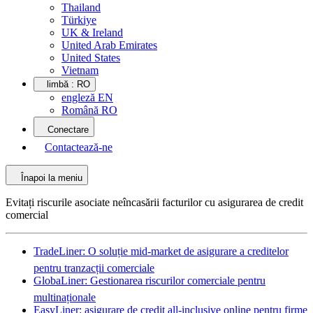
Thailand
Türkiye
UK & Ireland
United Arab Emirates
United States
Vietnam
limbă :
RO
engleză EN
Română RO
Conectare
Contactează-ne
Înapoi la meniu
Evitați riscurile asociate neîncasării facturilor cu asigurarea de credit
comercial
TradeLiner: O soluție mid-market de asigurare a creditelor
pentru tranzacții comerciale
GlobaLiner: Gestionarea riscurilor comerciale pentru
multinaționale
EasyLiner: asigurare de credit all-inclusive online pentru firme