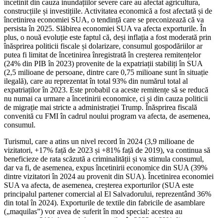
încetinit din cauza inundațiilor severe care au afectat agricultura,
construcțiile și investițiile. Activitatea economică a fost afectată și de
încetinirea economiei SUA, o tendință care se preconizează că va
persista în 2025. Slăbirea economiei SUA va afecta exporturile. În
plus, o nouă evoluție este faptul că, deși inflația a fost moderată prin
înăsprirea politicii fiscale și dolarizare, consumul gospodăriilor ar
putea fi limitat de încetinirea înregistrată în creșterea remitențelor
(24% din PIB în 2023) provenite de la expatriații stabiliți în SUA
(2,5 milioane de persoane, dintre care 0,75 milioane sunt în situație
ilegală), care au reprezentat în total 93% din numărul total al
expatriaților în 2023. Este probabil ca aceste remitențe să se reducă
nu numai ca urmare a încetinirii economice, ci și din cauza politicii
de migrație mai stricte a administrației Trump. Înăsprirea fiscală
convenită cu FMI în cadrul noului program va afecta, de asemenea,
consumul.
Turismul, care a atins un nivel record în 2024 (3,9 milioane de
vizitatori, +17% față de 2023 și +81% față de 2019), va continua să
beneficieze de rata scăzută a criminalității și va stimula consumul,
dar va fi, de asemenea, expus încetinirii economice din SUA (39%
dintre vizitatori în 2024 au provenit din SUA). Încetinirea economiei
SUA va afecta, de asemenea, creșterea exporturilor (SUA este
principalul partener comercial al El Salvadorului, reprezentând 36%
din total în 2024). Exporturile de textile din fabricile de asamblare
(„maquilas”) vor avea de suferit în mod special: acestea au