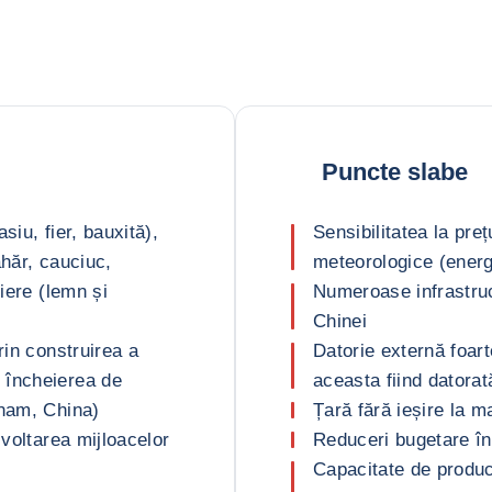
Puncte slabe
siu, fier, bauxită),
Sensibilitatea la preț
ahăr, cauciuc,
meteorologice (energ
tiere (lemn și
Numeroase infrastruct
Chinei
rin construirea a
Datorie externă foar
 încheierea de
aceasta fiind datorat
tnam, China)
Țară fără ieșire la m
zvoltarea mijloacelor
Reduceri bugetare în 
Capacitate de producț