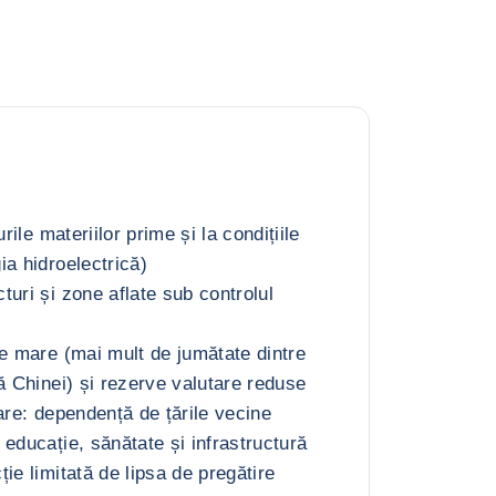
urile materiilor prime și la condițiile
ia hidroelectrică)
uri și zone aflate sub controlul
te mare (mai mult de jumătate dintre
ă Chinei) și rezerve valutare reduse
are: dependență de țările vecine
educație, sănătate și infrastructură
ie limitată de lipsa de pregătire