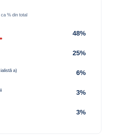
 ca % din total
48%
25%
alistă a)
6%
i
3%
3%