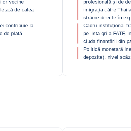
rilor vecine
profesională și de de
letată de calea
imigrația către Thail
străine directe în ex
i contribuie la
Cadru instituțional fr
te de plată
pe lista gri a FATF, 
ciuda finanțării din p
Politică monetară ine
depozite), nivel scăz