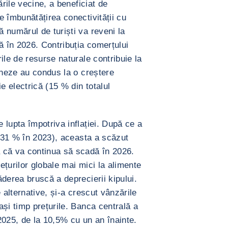
ările vecine, a beneficiat de
 îmbunătățirea conectivității cu
 numărul de turiști va reveni la
ă în 2026. Contribuția comerțului
ile de resurse naturale contribuie la
ineze au condus la o creștere
e electrică (15 % din totalul
lupta împotriva inflației. După ce a
 (31 % în 2023), aceasta a scăzut
 că va continua să scadă în 2026.
rețurilor globale mai mici la alimente
derea bruscă a deprecierii kipului.
 alternative, și-a crescut vânzările
și timp prețurile. Banca centrală a
2025, de la 10,5% cu un an înainte.