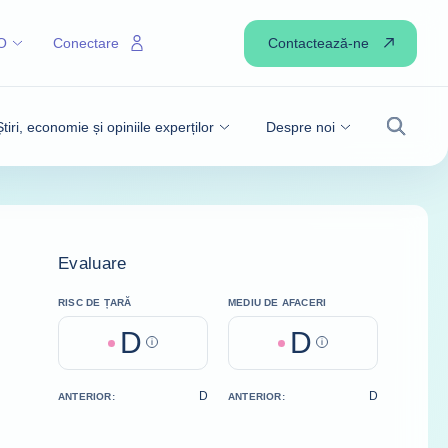
Contactează-ne
O
Conectare
Știri, economie și opiniile experților
Despre noi
Căutare
Evaluare
RISC DE ȚARĂ
MEDIU DE AFACERI
D
D
Help
Help
D
D
ANTERIOR:
ANTERIOR: