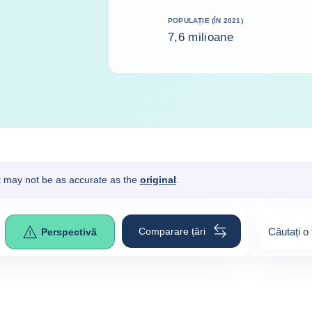
POPULAȚIE (ÎN 2021)
7,6 milioane
It may not be as accurate as the
original
.
Comparare țări
Căutați o 
Perspectivă
0
suggesti