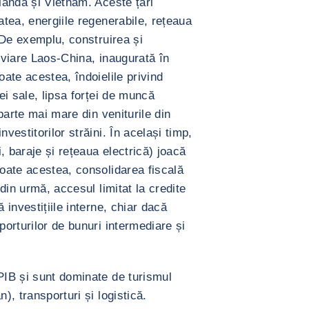
ilanda și Vietnam. Aceste țări
atea, energiile regenerabile, rețeaua
. De exemplu, construirea și
roviare Laos-China, inaugurată în
oate acestea, îndoielile privind
iei sale, lipsa forței de muncă
 parte mai mare din veniturile din
vestitorilor străini. În același timp,
i, baraje și rețeaua electrică) joacă
toate acestea, consolidarea fiscală
 din urmă, accesul limitat la credite
 investițiile interne, chiar dacă
porturilor de bunuri intermediare și
 PIB și sunt dominate de turismul
), transporturi și logistică.