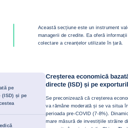
Această secțiune este un instrument valor
managerii de credite. Ea oferă informații 
colectare a creanțelor utilizate în țară.
Creșterea economică bazată p
directe (ISD) și pe exportur
ată pe
e (ISD) și pe
Se preconizează că creșterea econom
cestea
va rămâne moderată și se va situa în
perioada pre-COVID (7-8%). Dinamic
mare măsură de investițiile străine d
iedică