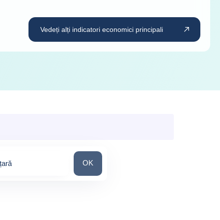
Vedeți alți indicatori economici principali
Căutați o țară
OK
țară
ons