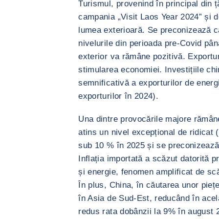
Turismul, provenind în principal din ț
campania „Visit Laos Year 2024” și de
lumea exterioară. Se preconizează că
nivelurile din perioada pre-Covid pân
exterior va rămâne pozitivă. Exportur
stimularea economiei. Investițiile ch
semnificativă a exporturilor de energi
exporturilor în 2024).
Una dintre provocările majore rămâne 
atins un nivel excepțional de ridicat
sub 10 % în 2025 și se preconizează
Inflația importată a scăzut datorită p
și energie, fenomen amplificat de scă
În plus, China, în căutarea unor piețe
în Asia de Sud-Est, reducând în acela
redus rata dobânzii la 9% în august 