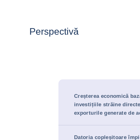
Perspectivă
Creșterea economică baz
investițiile străine direct
exporturile generate de a
Datoria copleșitoare împ