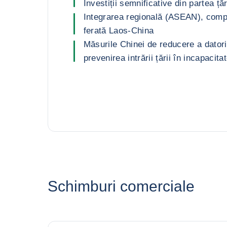
Investiții semnificative din partea ță
Integrarea regională (ASEAN), comp
ferată Laos-China
Măsurile Chinei de reducere a datorie
prevenirea intrării țării în incapacita
Schimburi comerciale