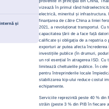
provenite în principal din China, Tha
vizează în primul rând hidroelectricit
electrică, mineritul și infrastructura
finanțarea de către China a liniei fe
 internă și
2021, a revoluționat transportul. Cu t
capacitatea țării de a face față dator
calificate și obligația de a repatria o
exporturi ar putea afecta încrederea in
investițiile publice (în drumuri, podur
un rol esențial în atragerea ISD. Cu 
limitează cheltuielile publice. În cele
pentru întreprinderile locale împiedică
stabilizarea kip-ului reduce costul im
echipamente.
Serviciile reprezintă peste 40 % din
străin (peste 3 % din PIB în fiecare an