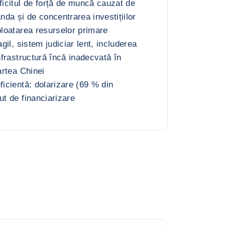
ficitul de forță de muncă cauzat de
anda și de concentrarea investițiilor
ploatarea resurselor primare
agil, sistem judiciar lent, includerea
infrastructură încă inadecvată în
artea Chinei
ficientă: dolarizare (69 % din
ut de financiarizare