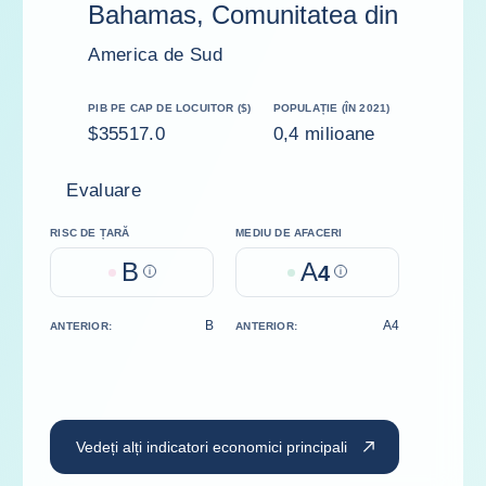
Bahamas, Comunitatea din
America de Sud
PIB PE CAP DE LOCUITOR ($)
POPULAȚIE (ÎN 2021)
$35517.0
0,4 milioane
Evaluare
RISC DE ȚARĂ
MEDIU DE AFACERI
B
A
Help
4
Help
B
A4
ANTERIOR:
ANTERIOR:
Vedeți alți indicatori economici principali