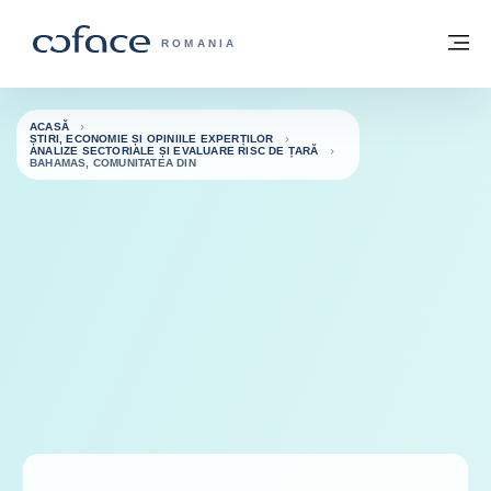
Go to content
Înapoi la pagina de start
M
COFACE FOR TRADE - WEBSITE GRUP
ROMANIA
ACASĂ
ȘTIRI, ECONOMIE ȘI OPINIILE EXPERȚILOR
ANALIZE SECTORIALE ȘI EVALUARE RISC DE ȚARĂ
BAHAMAS, COMUNITATEA DIN