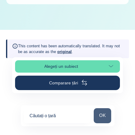
This content has been automatically translated. It may not
be as accurate as the
original
.
Alegeți un subiect
Select page section
Comparare țări
Căutați o țară
OK
Căutați o țară
0
suggestions