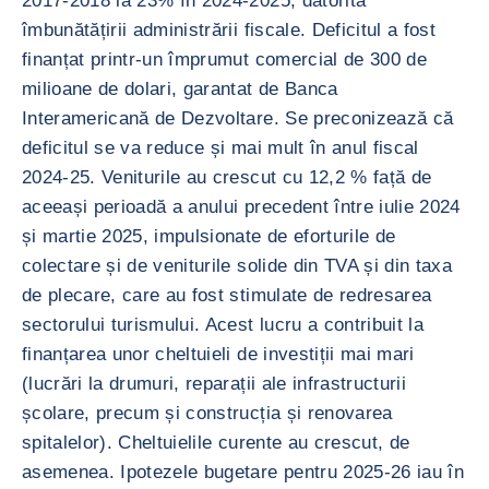
2017-2018 la 23% în 2024-2025, datorită
îmbunătățirii administrării fiscale. Deficitul a fost
finanțat printr-un împrumut comercial de 300 de
milioane de dolari, garantat de Banca
Interamericană de Dezvoltare. Se preconizează că
deficitul se va reduce și mai mult în anul fiscal
2024-25. Veniturile au crescut cu 12,2 % față de
aceeași perioadă a anului precedent între iulie 2024
și martie 2025, impulsionate de eforturile de
colectare și de veniturile solide din TVA și din taxa
de plecare, care au fost stimulate de redresarea
sectorului turismului. Acest lucru a contribuit la
finanțarea unor cheltuieli de investiții mai mari
(lucrări la drumuri, reparații ale infrastructurii
școlare, precum și construcția și renovarea
spitalelor). Cheltuielile curente au crescut, de
asemenea. Ipotezele bugetare pentru 2025-26 iau în