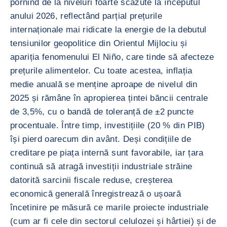
pornind de la niveluri foarte scăzute la începutul
anului 2026, reflectând parțial prețurile
internaționale mai ridicate la energie de la debutul
tensiunilor geopolitice din Orientul Mijlociu și
apariția fenomenului El Niño, care tinde să afecteze
prețurile alimentelor. Cu toate acestea, inflația
medie anuală se menține aproape de nivelul din
2025 și rămâne în apropierea țintei băncii centrale
de 3,5%, cu o bandă de toleranță de ±2 puncte
procentuale. Între timp, investițiile (20 % din PIB)
își pierd oarecum din avânt. Deși condițiile de
creditare pe piața internă sunt favorabile, iar țara
continuă să atragă investiții industriale străine
datorită sarcinii fiscale reduse, creșterea
economică generală înregistrează o ușoară
încetinire pe măsură ce marile proiecte industriale
(cum ar fi cele din sectorul celulozei și hârtiei) și de