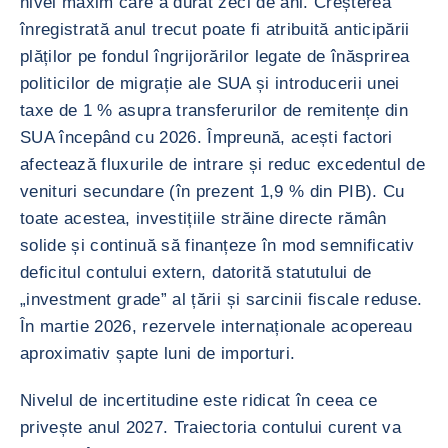
nivel maxim care a durat zeci de ani. Creșterea
înregistrată anul trecut poate fi atribuită anticipării
plăților pe fondul îngrijorărilor legate de înăsprirea
politicilor de migrație ale SUA și introducerii unei
taxe de 1 % asupra transferurilor de remitențe din
SUA începând cu 2026. Împreună, acești factori
afectează fluxurile de intrare și reduc excedentul de
venituri secundare (în prezent 1,9 % din PIB). Cu
toate acestea, investițiile străine directe rămân
solide și continuă să finanțeze în mod semnificativ
deficitul contului extern, datorită statutului de
„investment grade” al țării și sarcinii fiscale reduse.
În martie 2026, rezervele internaționale acopereau
aproximativ șapte luni de importuri.
Nivelul de incertitudine este ridicat în ceea ce
privește anul 2027. Traiectoria contului curent va