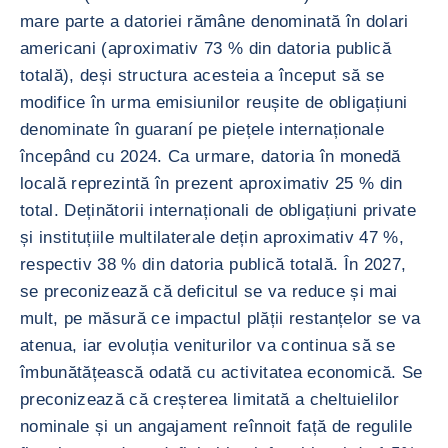
mare parte a datoriei rămâne denominată în dolari
americani (aproximativ 73 % din datoria publică
totală), deși structura acesteia a început să se
modifice în urma emisiunilor reușite de obligațiuni
denominate în guaraní pe piețele internaționale
începând cu 2024. Ca urmare, datoria în monedă
locală reprezintă în prezent aproximativ 25 % din
total. Deținătorii internaționali de obligațiuni private
și instituțiile multilaterale dețin aproximativ 47 %,
respectiv 38 % din datoria publică totală. În 2027,
se preconizează că deficitul se va reduce și mai
mult, pe măsură ce impactul plății restanțelor se va
atenua, iar evoluția veniturilor va continua să se
îmbunătățească odată cu activitatea economică. Se
preconizează că creșterea limitată a cheltuielilor
nominale și un angajament reînnoit față de regulile