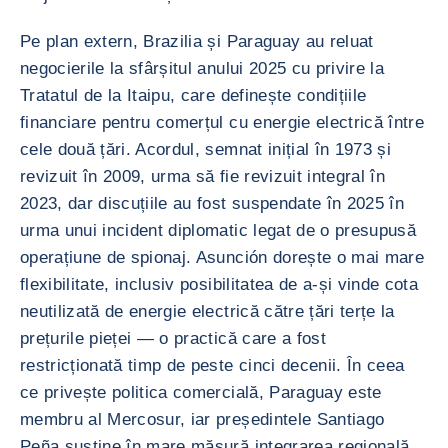
Pe plan extern, Brazilia și Paraguay au reluat
negocierile la sfârșitul anului 2025 cu privire la
Tratatul de la Itaipu, care definește condițiile
financiare pentru comerțul cu energie electrică între
cele două țări. Acordul, semnat inițial în 1973 și
revizuit în 2009, urma să fie revizuit integral în
2023, dar discuțiile au fost suspendate în 2025 în
urma unui incident diplomatic legat de o presupusă
operațiune de spionaj. Asunción dorește o mai mare
flexibilitate, inclusiv posibilitatea de a-și vinde cota
neutilizată de energie electrică către țări terțe la
prețurile pieței — o practică care a fost
restricționată timp de peste cinci decenii. În ceea
ce privește politica comercială, Paraguay este
membru al Mercosur, iar președintele Santiago
Peña susține în mare măsură integrarea regională,