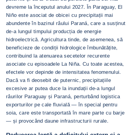
devreme la începutul anului 2027. În Paraguay, El
Niño este asociat de obicei cu precipitații mai
abundente în bazinul râului Paraná, care a susținut
de-a lungul timpului producția de energie
hidroelectrică. Agricultura tinde, de asemenea, să
beneficieze de condiții hidrologice îmbunătățite,
contribuind la atenuarea secetelor recurente
asociate cu episoadele La Niña. Cu toate acestea,
efectele vor depinde de intensitatea fenomenului.
Dacă va fi deosebit de puternic, precipitațiile
excesive ar putea duce la inundații de-a lungul
râurilor Paraguay și Paraná, perturbând logistica
exporturilor pe cale fluvială — în special pentru
soia, care este transportată în mare parte cu barje
— și provocând daune infrastructurii rurale.