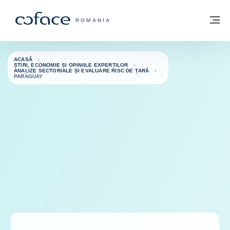
Go to content
Înapoi la pagina de start
M
COFACE FOR TRADE - WEBSITE GRUP
ROMANIA
ACASĂ
ȘTIRI, ECONOMIE ȘI OPINIILE EXPERȚILOR
ANALIZE SECTORIALE ȘI EVALUARE RISC DE ȚARĂ
PARAGUAY