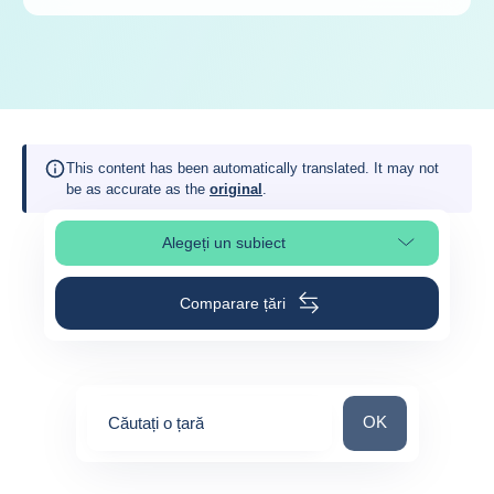
This content has been automatically translated. It may not
be as accurate as the
original
.
Alegeți un subiect
Select page section
Comparare țări
Căutați o țară
OK
Căutați o țară
0
suggestions