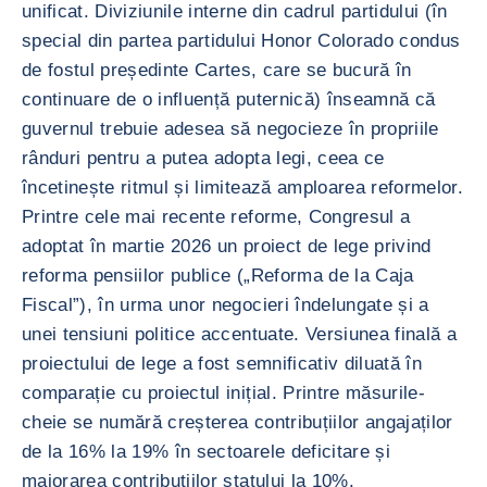
unificat. Diviziunile interne din cadrul partidului (în
special din partea partidului Honor Colorado condus
de fostul președinte Cartes, care se bucură în
continuare de o influență puternică) înseamnă că
guvernul trebuie adesea să negocieze în propriile
rânduri pentru a putea adopta legi, ceea ce
încetinește ritmul și limitează amploarea reformelor.
Printre cele mai recente reforme, Congresul a
adoptat în martie 2026 un proiect de lege privind
reforma pensiilor publice („Reforma de la Caja
Fiscal”), în urma unor negocieri îndelungate și a
unei tensiuni politice accentuate. Versiunea finală a
proiectului de lege a fost semnificativ diluată în
comparație cu proiectul inițial. Printre măsurile-
cheie se numără creșterea contribuțiilor angajaților
de la 16% la 19% în sectoarele deficitare și
majorarea contribuțiilor statului la 10%.