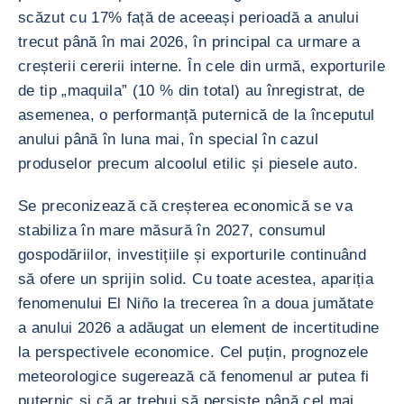
scăzut cu 17% față de aceeași perioadă a anului
trecut până în mai 2026, în principal ca urmare a
creșterii cererii interne. În cele din urmă, exporturile
de tip „maquila” (10 % din total) au înregistrat, de
asemenea, o performanță puternică de la începutul
anului până în luna mai, în special în cazul
produselor precum alcoolul etilic și piesele auto.
Se preconizează că creșterea economică se va
stabiliza în mare măsură în 2027, consumul
gospodăriilor, investițiile și exporturile continuând
să ofere un sprijin solid. Cu toate acestea, apariția
fenomenului El Niño la trecerea în a doua jumătate
a anului 2026 a adăugat un element de incertitudine
la perspectivele economice. Cel puțin, prognozele
meteorologice sugerează că fenomenul ar putea fi
puternic și că ar trebui să persiste până cel mai