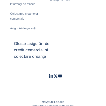
Informații de afaceri
Colectarea creanțelor
comerciale
Asigurări de garanții
Glosar asigurări de
credit comercial și
colectare creanțe
LinkedIn
Twitter
Youtube
- Coface
- Coface
- Coface
MENȚIUNI LEGALE
PROTECȚIA DATELOR PERSONALE