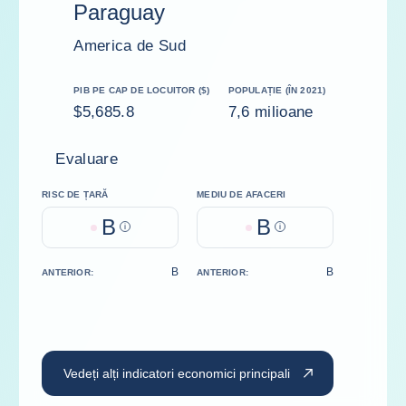
Paraguay
America de Sud
PIB PE CAP DE LOCUITOR ($)
POPULAȚIE (ÎN 2021)
$5,685.8
7,6 milioane
Evaluare
RISC DE ȚARĂ
MEDIU DE AFACERI
B
B
Help
Help
B
B
ANTERIOR:
ANTERIOR:
Vedeți alți indicatori economici principali