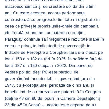
macroeconomică și de creștere solidă din ultimii
ani. Cu toate acestea, aceste performanțe
contrastează cu progresele limitate înregistrate în
ceea ce privește promisiunile-cheie din campania
electorală, și anume combaterea corupției.
Paraguay continuă să înregistreze rezultate slabe în
ceea ce privește indicatorii de guvernanță: în
Indicele de Percepție a Corupției, țara s-a clasat pe
locul 150 din 182 de țări în 2025, în scădere față de
locul 137 din 180 ocupat în 2022. Din punct de
vedere politic, deși PC este partidul de
guvernământ incontestabil – guvernând țara din
1947, cu excepția unei perioade de cinci ani, și
beneficiind de o reprezentare puternică în Congres
(deține 48 din 80 de locuri în Camera Deputaților și
23 din 45 în Senat) –, acesta este departe de a fi