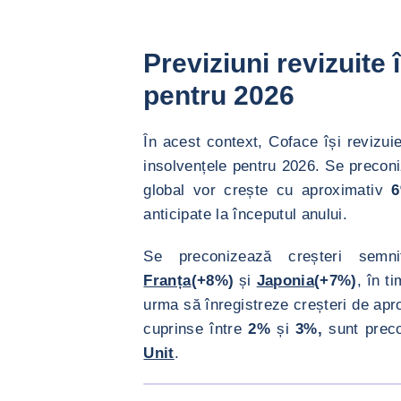
Previziuni revizuite
pentru 2026
În acest context, Coface își revizuie
insolvențele pentru 2026. Se precon
global vor crește cu aproximativ
6
anticipate la începutul anului.
Se preconizează creșteri semn
Franța
(+8%)
și
Japonia
(+7%)
, în t
urma să înregistreze creșteri de ap
cuprinse între
2%
și
3%,
sunt preco
Unit
.
<div class="ibexa_text-field" > previziuni in