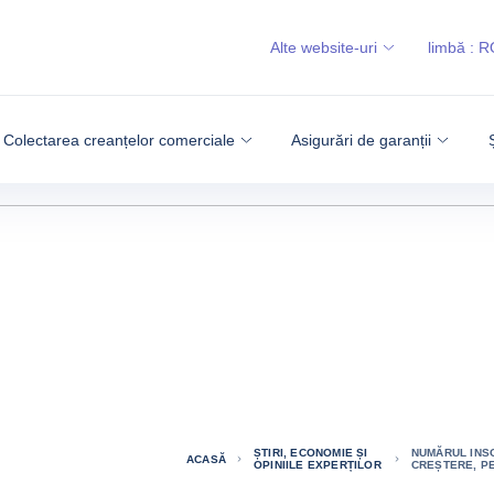
Alte website-uri
limbă :
R
Colectarea creanțelor comerciale
Asigurări de garanții
ȘTIRI, ECONOMIE ȘI
NUMĂRUL INSO
ACASĂ
OPINIILE EXPERȚILOR
CREȘTERE, PE