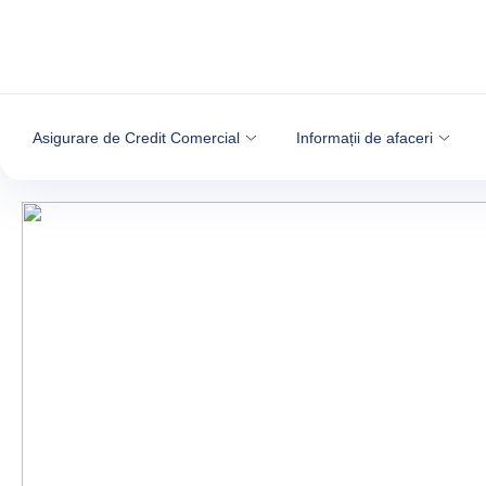
Go to content
Asigurare de Credit Comercial
Informații de afaceri