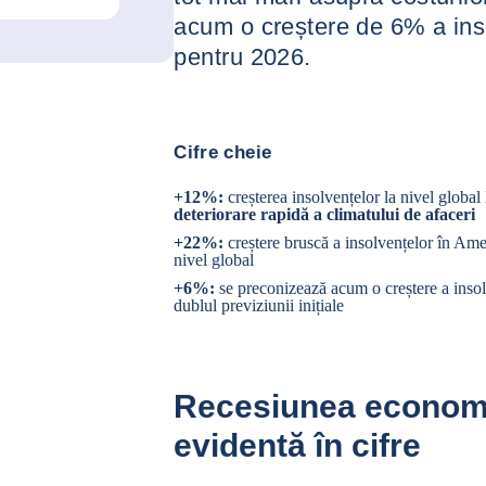
acum o creștere de 6% a inso
pentru 2026.
Cifre cheie
+12%:
creșterea insolvențelor la nivel global
deteriorare rapidă a climatului de afaceri
+22%:
creștere bruscă a insolvențelor în Amer
nivel global
+6%:
se preconizează acum o creștere a inso
dublul previziunii inițiale
Recesiunea econom
evidentă în cifre