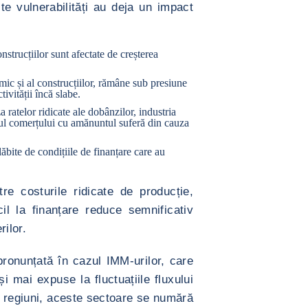
e vulnerabilități au deja un impact
construcțiilor sunt afectate de creșterea
imic și al construcțiilor, rămâne sub presiune
tivității încă slabe.
a ratelor ridicate ale dobânzilor, industria
rul
comerțului
cu amănuntul suferă din cauza
lăbite de condițiile de finanțare care au
re costurile ridicate de producție,
il la finanțare reduce semnificativ
rilor.
pronunțată în cazul IMM-urilor, care
i mai expuse la fluctuațiile fluxului
 regiuni, aceste sectoare se numără