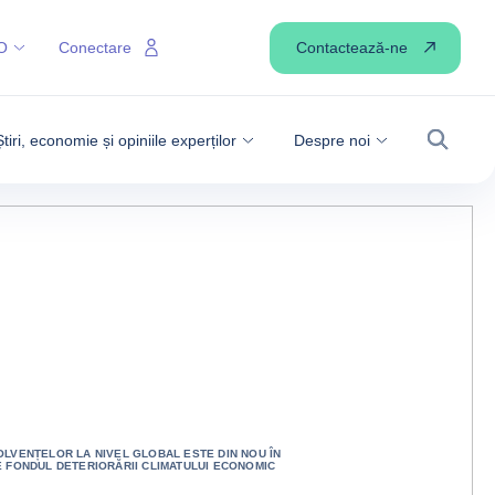
Contactează-ne
O
Conectare
Știri, economie și opiniile experților
Despre noi
Căutare
LVENȚELOR LA NIVEL GLOBAL ESTE DIN NOU ÎN
 FONDUL DETERIORĂRII CLIMATULUI ECONOMIC