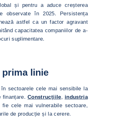
global și pentru a aduce creșterea
le observate în 2025. Persistența
ionează astfel ca un factor agravant
imitând capacitatea companiilor de a-
ocuri suplimentare.
 prima linie
în sectoarele cele mai sensibile la
e finanțare.
Construcțiile
,
industria
fie cele mai vulnerabile sectoare,
urile de producție și la cerere.