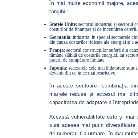
În mai multe economii majore, acest
tangibil:
Statele Unite
: sectorul industrial și sectorul 
costurilor de finanțare și de încetinirea cererii.
Germania
: industria, în special sectoarele ch
din cauza costurilor ridicate ale energiei și a ac
Franța
: sectorul construcțiilor suferă din cauz
rămâne slăbită de costurile energiei, iar secto
puterii de cumpărare limitate.
Japonia
: sectoarele cele mai îndatorate sunt s
devenit din ce în ce mai restrictive.
În aceste sectoare, combinația dint
marjele reduse și accesul mai dific
capacitatea de adaptare a întreprinde
Această vulnerabilitate este și mai 
sunt adesea mai puțin diversificate ș
de numerar. Ca urmare, în mai multe