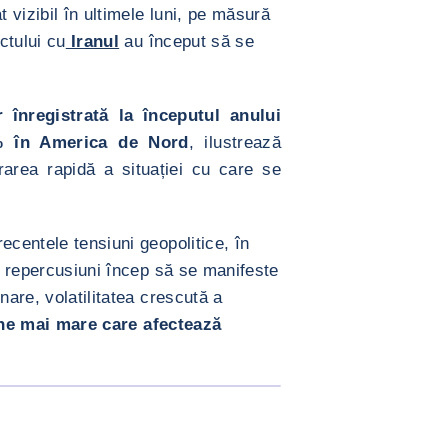
t vizibil în ultimele luni, pe măsură
ctului cu
Iranul
au început să se
 înregistrată la începutul anului
2% în America de Nord
, ilustrează
rarea rapidă a situației cu care se
ecentele tensiuni geopolitice, în
or repercusiuni încep să se manifeste
nare, volatilitatea crescută a
ine mai mare care afectează
MĂREȘTE IMAGINEA
li insolvente </div>