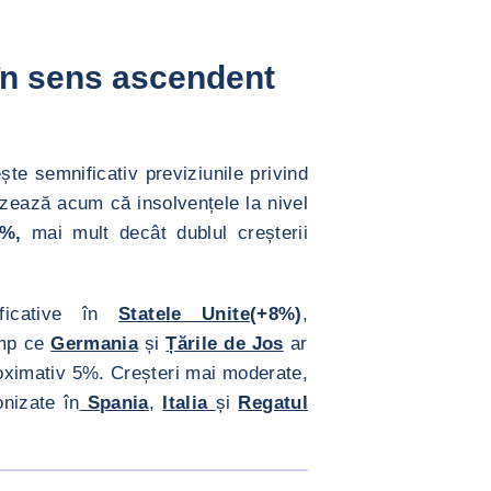
 în sens ascendent
ște semnificativ previziunile privind
izează acum că insolvențele la nivel
%,
mai mult decât dublul creșterii
ificative în
Statele Unite
(+8%)
,
imp ce
Germania
și
Țările de Jos
ar
roximativ 5%. Creșteri mai moderate,
nizate în
Spania
,
Italia
și
Regatul
MĂREȘTE IMAGINEA
solvente </div>