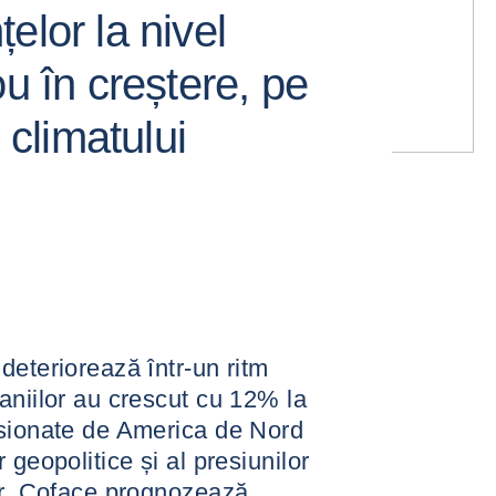
elor la nivel
ou în creștere, pe
 climatului
deteriorează într-un ritm
aniilor au crescut cu 12% la
lsionate de America de Nord
 geopolitice și al presiunilor
or, Coface prognozează