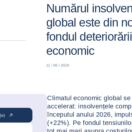
Numărul insolvenț
global este din n
fondul deteriorării
economic
11 / 06 / 2026
Climatul economic global se 
accelerat: insolvențele comp
începutul anului 2026, impu
(e)
(+22%). Pe fondul tensiunilor
tot mai mari asupra costuril