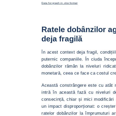
Data for graph in .xlsx format
Ratele dobânzilor ag
deja fragilă
În acest context deja fragil, condiți
puternic companiile. În ciuda începu
dobânzilor rămân la niveluri ridic
monetară, ceea ce face ca costul cre
Această constrângere este cu atât 
intră în această fază cu niveluri de
consecință, chiar și mici modificări 
un impact disproporționat: o crește
ratelor dobânzilor la împrumuturi ar