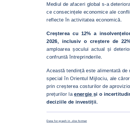
Mediul de afaceri global s-a deteriora
ce consecințele economice ale confli
reflecte în activitatea economică.
Creșterea cu 12% a insolvențelor
2026, inclusiv o creștere de 2
amploarea șocului actual și deterio
confruntă întreprinderile.
Această tendință este alimentată de r
special în Orientul Mijlociu, ale căr
prin creșterea costurilor de aprovizio
prețurilor la
energie
și o incertitud
deciziile de investiții.
<div class="ibexa_text-field" > indici regiona
Data for graph in .xlsx format