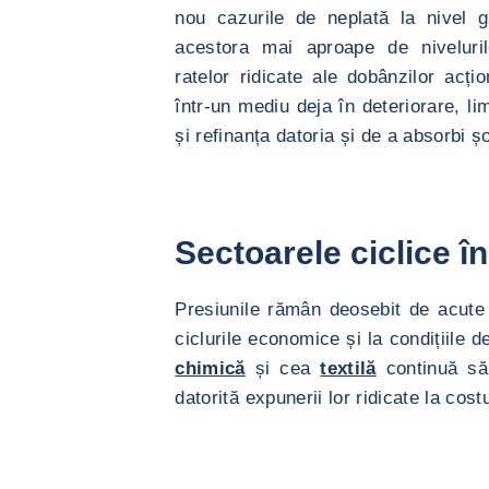
nou cazurile de neplată la nivel 
acestora mai aproape de niveluri
ratelor ridicate ale dobânzilor acț
într-un mediu deja în deteriorare, l
și refinanța datoria și de a absorbi ș
Sectoarele ciclice în
Presiunile rămân deosebit de acute 
ciclurile economice și la condițiile d
chimică
și cea
textilă
continuă să 
datorită expunerii lor ridicate la cost