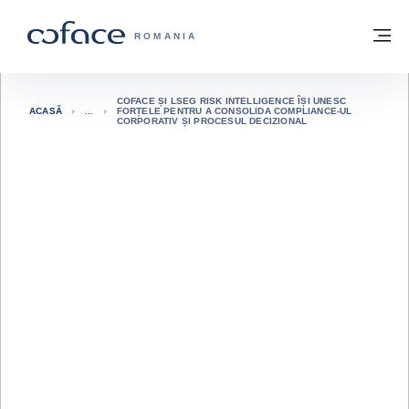
Go to content
Înapoi la pagina de start
M
COFACE FOR TRADE - WEBSITE GRUP
ROMANIA
COFACE ȘI LSEG RISK INTELLIGENCE ÎȘI UNESC
ACASĂ
FORȚELE PENTRU A CONSOLIDA COMPLIANCE-UL
CORPORATIV ȘI PROCESUL DECIZIONAL