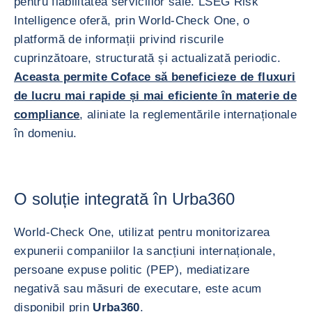
pentru fiabilitatea serviciilor sale. LSEG Risk
Intelligence oferă, prin World-Check One, o
platformă de informații privind riscurile
cuprinzătoare, structurată și actualizată periodic.
Aceasta permite Coface să beneficieze de fluxuri
de lucru mai rapide și mai eficiente în materie de
compliance
, aliniate la reglementările internaționale
în domeniu.
O soluție integrată în Urba360
World-Check One, utilizat pentru monitorizarea
expunerii companiilor la sancțiuni internaționale,
persoane expuse politic (PEP), mediatizare
negativă sau măsuri de executare, este acum
disponibil prin
Urba360
.