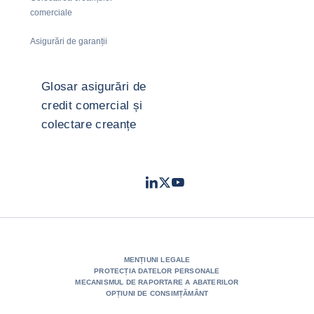
comerciale
Asigurări de garanții
Glosar asigurări de
credit comercial și
colectare creanțe
LinkedIn
Twitter
Youtube
- Coface
- Coface
- Coface
MENȚIUNI LEGALE
PROTECȚIA DATELOR PERSONALE
MECANISMUL DE RAPORTARE A ABATERILOR
OPȚIUNI DE CONSIMȚĂMÂNT