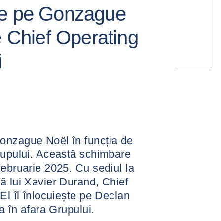
te pe Gonzague
e Chief Operating
i
onzague Noël în funcția de
rupului. Această schimbare
februarie 2025. Cu sediul la
ă lui Xavier Durand, Chief
El îl înlocuiește pe Declan
a în afara Grupului.