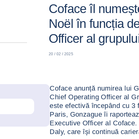
Coface îl numeș
Noël în funcția d
Officer al grupulu
20 / 02 / 2025
Coface anunță numirea lui G
Chief Operating Officer al G
este efectivă începând cu 3 
Paris, Gonzague îi raporteaz
Executive Officer al Coface. 
Daly, care își continuă carier