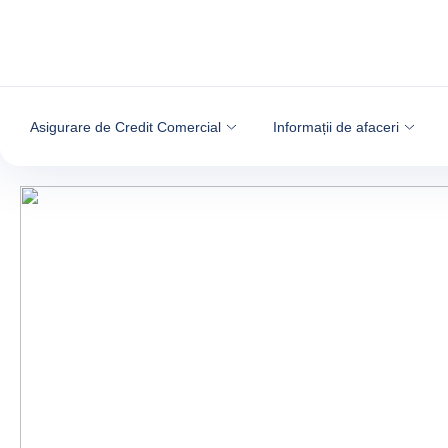
Go to content
Asigurare de Credit Comercial
Informații de afaceri