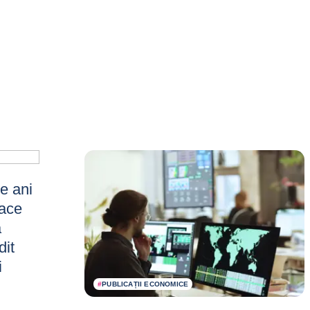
de ani
face
a
dit
i
#
PUBLICAȚII ECONOMICE