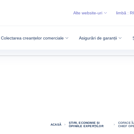
Alte website-uri
limbă :
R
Colectarea creanțelor comerciale
Asigurări de garanții
ȘTIRI, ECONOMIE ȘI
COFACE Î
ACASĂ
OPINIILE EXPERȚILOR
CHIEF OP