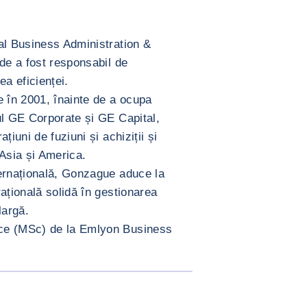
al Business Administration &
de a fost responsabil de
ea eficienței.
e în 2001, înainte de a ocupa
ul GE Corporate și GE Capital,
țiuni de fuziuni și achiziții și
 Asia și America.
ternațională, Gonzague aduce la
ațională solidă în gestionarea
largă.
ce (MSc) de la Emlyon Business
MĂREȘTE IMAGINEA
NOEL </div>