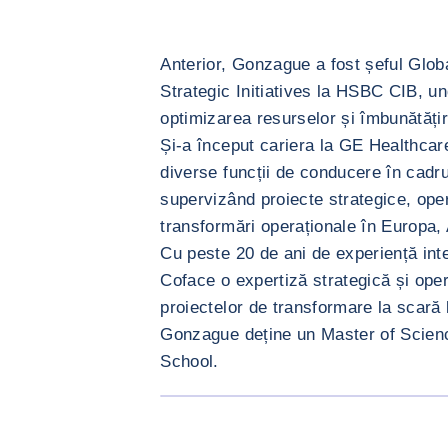
Anterior, Gonzague a fost șeful Glob
Strategic Initiatives la HSBC CIB, un
optimizarea resurselor și îmbunătățir
Și-a început cariera la GE Healthcar
diverse funcții de conducere în cadr
supervizând proiecte strategice, opera
transformări operaționale în Europa,
Cu peste 20 de ani de experiență in
Coface o expertiză strategică și oper
proiectelor de transformare la scară 
Gonzague deține un Master of Scien
School.
<div class="ibexa_text-field" > Gonzague 