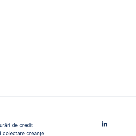
LinkedIn
- Cofac
urări de credit
i colectare creanțe