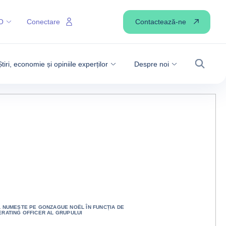
Contactează-ne
O
Conectare
Știri, economie și opiniile experților
Despre noi
Căutare
L NUMEȘTE PE GONZAGUE NOËL ÎN FUNCȚIA DE
ERATING OFFICER AL GRUPULUI