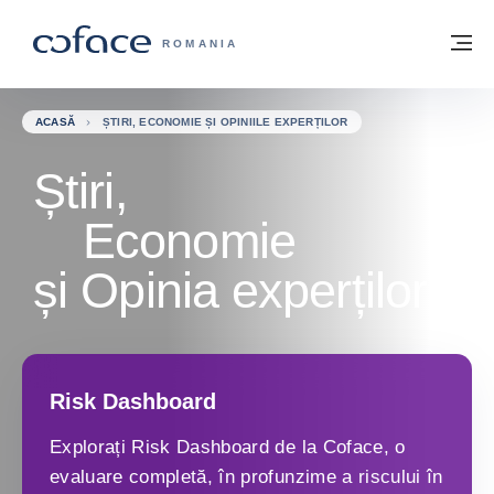
Go to content
Înapoi la pagina de start
M
COFACE FOR TRADE - WEBSITE GRUP
ROMANIA
ACASĂ
ȘTIRI, ECONOMIE ȘI OPINIILE EXPERȚILOR
Știri,
Economie
și Opinia experților
Risk Dashboard
Explorați Risk Dashboard de la Coface, o
evaluare completă, în profunzime a riscului în