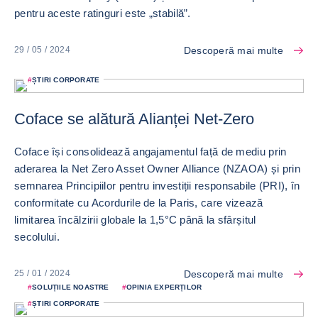
pentru aceste ratinguri este „stabilă”.
Descoperă mai multe
29 / 05 / 2024
#
ȘTIRI CORPORATE
Coface se alătură Alianței Net-Zero
Coface își consolidează angajamentul față de mediu prin
aderarea la Net Zero Asset Owner Alliance (NZAOA) și prin
semnarea Principiilor pentru investiții responsabile (PRI), în
conformitate cu Acordurile de la Paris, care vizează
limitarea încălzirii globale la 1,5°C până la sfârșitul
secolului.
Descoperă mai multe
25 / 01 / 2024
#
SOLUȚIILE NOASTRE
#
OPINIA EXPERȚILOR
#
ȘTIRI CORPORATE