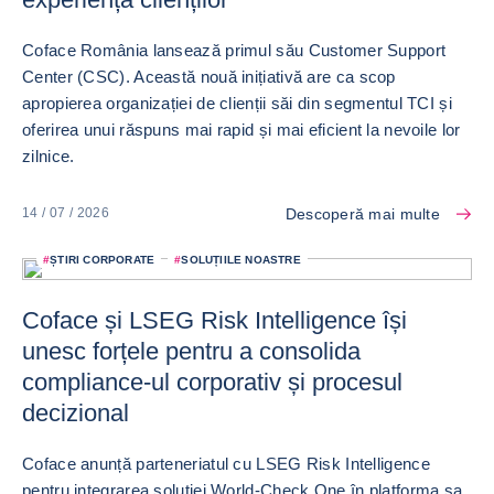
Coface România lansează primul său Customer Support
Center (CSC). Această nouă inițiativă are ca scop
apropierea organizației de clienții săi din segmentul TCI și
oferirea unui răspuns mai rapid și mai eficient la nevoile lor
zilnice.
Descoperă mai multe
14 / 07 / 2026
#
ȘTIRI CORPORATE
#
SOLUȚIILE NOASTRE
Coface și LSEG Risk Intelligence își
unesc forțele pentru a consolida
compliance-ul corporativ și procesul
decizional
Coface anunță parteneriatul cu LSEG Risk Intelligence
pentru integrarea soluției World-Check One în platforma sa