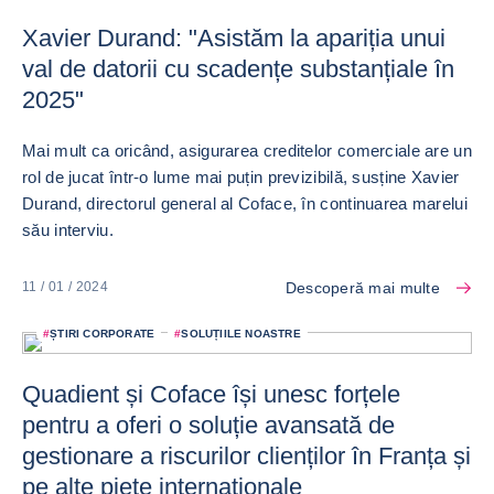
Xavier Durand: "Asistăm la apariția unui
val de datorii cu scadențe substanțiale în
2025"
Mai mult ca oricând, asigurarea creditelor comerciale are un
rol de jucat într-o lume mai puțin previzibilă, susține Xavier
Durand, directorul general al Coface, în continuarea marelui
său interviu.
Descoperă mai multe
11 / 01 / 2024
#
ȘTIRI CORPORATE
#
SOLUȚIILE NOASTRE
Quadient și Coface își unesc forțele
pentru a oferi o soluție avansată de
gestionare a riscurilor clienților în Franța și
pe alte piețe internaționale