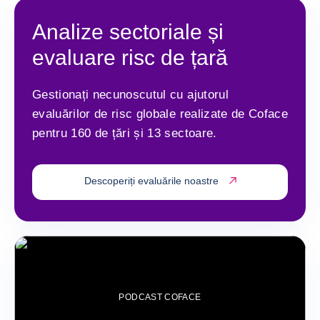
Analize sectoriale și
evaluare risc de țară
Gestionați necunoscutul cu ajutorul
evaluărilor de risc globale realizate de Coface
pentru 160 de țări și 13 sectoare.
Descoperiți evaluările noastre
PODCAST COFACE