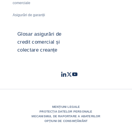
comerciale
Asigurări de garanții
Glosar asigurări de
credit comercial și
colectare creanțe
LinkedIn
Twitter
Youtube
- Coface
- Coface
- Coface
MENȚIUNI LEGALE
PROTECȚIA DATELOR PERSONALE
MECANISMUL DE RAPORTARE A ABATERILOR
OPȚIUNI DE CONSIMȚĂMÂNT