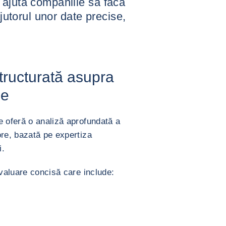
 ajuta companiile să facă
ajutorul unor date precise,
structurată asupra
le
e oferă o analiză aprofundată a
ore, bazată pe expertiza
i.
evaluare concisă care include: