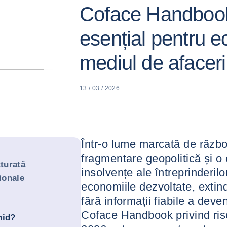
Coface Handbook
esențial pentru e
mediul de afaceri
13 / 03 / 2026
Într-o lume marcată de răzb
fragmentare geopolitică și o
cturată
insolvențe ale întreprinderil
ionale
economiile dezvoltate, extind
fără informații fiabile a deve
Coface Handbook privind riscu
hid?