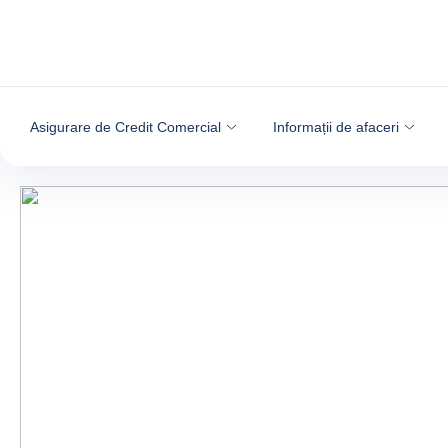
Go to content
Asigurare de Credit Comercial
Informații de afaceri