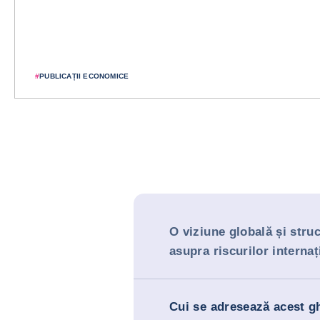
#
PUBLICAȚII ECONOMICE
O viziune globală și stru
asupra riscurilor internaț
Cui se adresează acest g