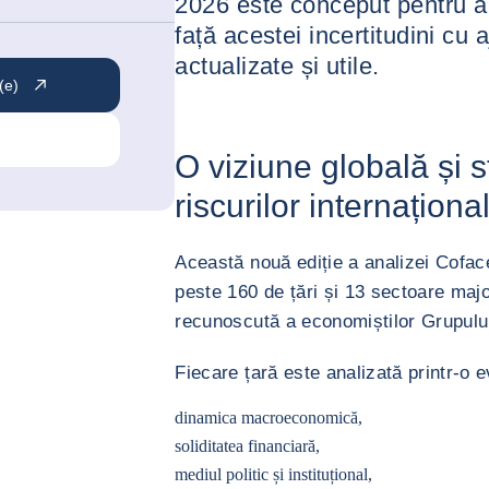
2026 este conceput pentru a
față acestei incertitudini cu 
actualizate și utile.
(e)
O viziune globală și 
riscurilor internaționa
Această nouă ediție a analizei Cofac
peste 160 de țări și 13 sectoare maj
recunoscută a economiștilor Grupulu
Fiecare țară este analizată printr-o 
dinamica macroeconomică,
soliditatea financiară,
mediul politic și instituțional,