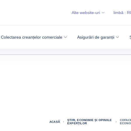
Alte website-uri
limbă :
R
Colectarea creanțelor comerciale
Asigurări de garanții
ȘTIRI, ECONOMIE ȘI OPINIILE
COFACE
ACASĂ
EXPERȚILOR
ECONOM