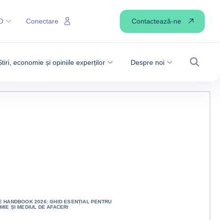
Contactează-ne
O
Conectare
Știri, economie și opiniile experților
Despre noi
Căutare
 HANDBOOK 2026: GHID ESENȚIAL PENTRU
IE ȘI MEDIUL DE AFACERI