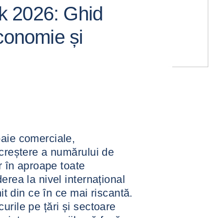
 2026: Ghid
conomie și
oaie comerciale,
 creștere a numărului de
or în aproape toate
erea la nivel internațional
nit din ce în ce mai riscantă.
rile pe țări și sectoare