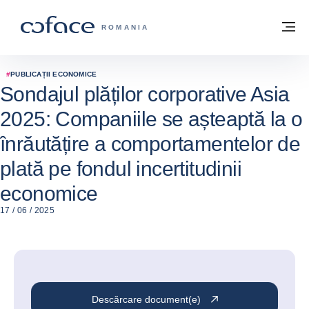
Go to content
Înapoi la pagina de start
M
COFACE FOR TRADE - WEBSITE GRUP
ROMANIA
#
PUBLICAȚII ECONOMICE
Sondajul plăților corporative Asia
2025: Companiile se așteaptă la o
înrăutățire a comportamentelor de
plată pe fondul incertitudinii
economice
17 / 06 / 2025
Descărcare document(e)