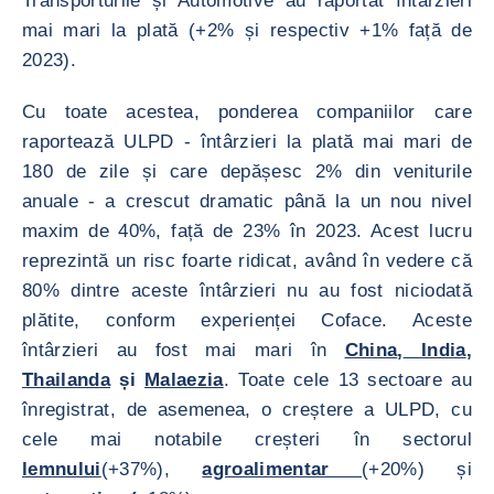
Transporturile și Automotive au raportat întârzieri
mai mari la plată (+2% și respectiv +1% față de
2023).
Cu toate acestea, ponderea companiilor care
raportează ULPD - întârzieri la plată mai mari de
180 de zile și care depășesc 2% din veniturile
anuale - a crescut dramatic până la un nou nivel
maxim de 40%, față de 23% în 2023. Acest lucru
reprezintă un risc foarte ridicat, având în vedere că
80% dintre aceste întârzieri nu au fost niciodată
plătite, conform experienței Coface. Aceste
întârzieri au fost mai mari în
China
,
India
,
Thailanda
și
Malaezia
. Toate cele 13 sectoare au
înregistrat, de asemenea, o creștere a ULPD, cu
cele mai notabile creșteri în sectorul
lemnului
(+37%),
agroalimentar
(+20%) și