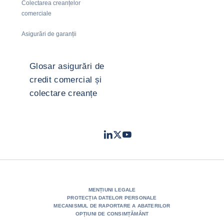
Colectarea creanțelor
comerciale
Asigurări de garanții
Glosar asigurări de
credit comercial și
colectare creanțe
LinkedIn
Twitter
Youtube
- Coface
- Coface
- Coface
MENȚIUNI LEGALE
PROTECȚIA DATELOR PERSONALE
MECANISMUL DE RAPORTARE A ABATERILOR
OPȚIUNI DE CONSIMȚĂMÂNT