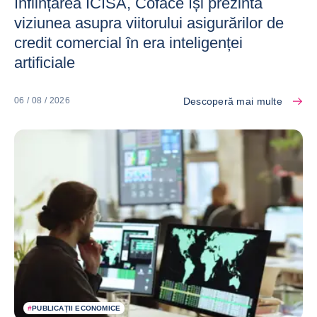
înființarea ICISA, Coface își prezintă
viziunea asupra viitorului asigurărilor de
credit comercial în era inteligenței
artificiale
Descoperă mai multe
06 / 08 / 2026
#
PUBLICAȚII ECONOMICE