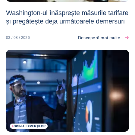
Washington-ul înăsprește măsurile tarifare
și pregătește deja următoarele demersuri
Descoperă mai multe
03 / 08 / 2026
#
OPINIA EXPERȚILOR