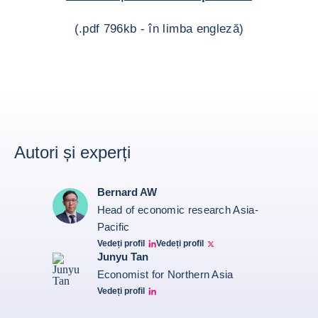
(.pdf 796kb - în limba engleză)
Autori și experți
Bernard AW
Head of economic research Asia-
Pacific
Vedeți profil
Vedeți profil
Bernard Aw Linkedin
Bernard Aw Twitter
Junyu Tan
Economist for Northern Asia
Vedeți profil
Junyu Tan Linkedin Profile