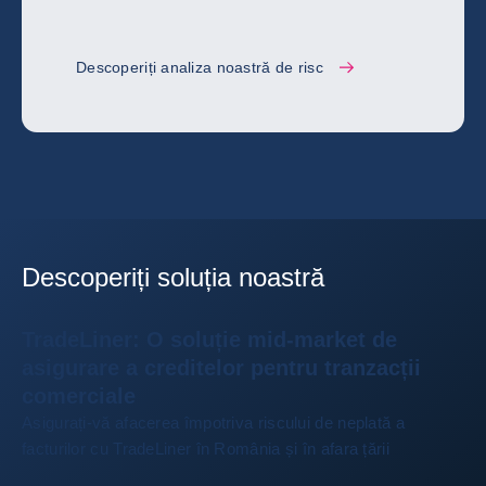
Descoperiți analiza noastră de risc
Descoperiți soluția noastră
TradeLiner: O soluție mid-market de
asigurare a creditelor pentru tranzacții
comerciale
Asigurați-vă afacerea împotriva riscului de neplată a
facturilor cu TradeLiner în România și în afara țării