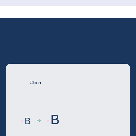
Aprofundați evaluarea completă a
riscului de țară
China
B
B