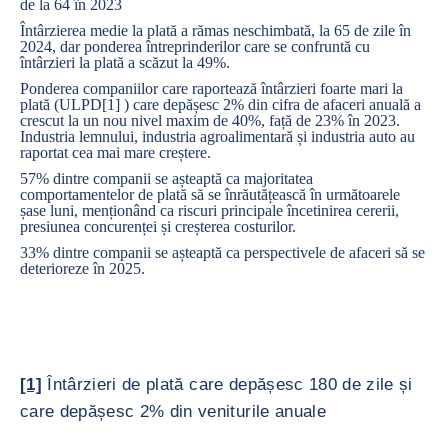
de la 64 în 2023
Întârzierea medie la plată a rămas neschimbată, la 65 de zile în
2024, dar ponderea întreprinderilor care se confruntă cu
întârzieri la plată a scăzut la 49%.
Ponderea companiilor care raportează întârzieri foarte mari la
plată (ULPD
[1]
) care depășesc 2% din cifra de afaceri anuală a
crescut la un nou nivel maxim de 40%, față de 23% în 2023.
Industria
lemnului,
industria
agroalimentară
și industria
auto
au
raportat cea mai mare creștere.
57% dintre companii se așteaptă ca majoritatea
comportamentelor de plată să se înrăutățească în următoarele
șase luni, menționând ca riscuri principale încetinirea cererii,
presiunea concurenței și creșterea costurilor.
33% dintre companii se așteaptă ca perspectivele de afaceri să se
deterioreze în 2025.
[1]
Întârzieri de plată care depășesc 180 de zile și
care depășesc 2% din veniturile anuale