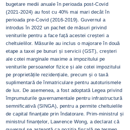
bugetare medii anuale în perioada post-Covid
(2021-2024) au fost cu 40% mai mari decât în
perioada pre-Covid (2016-2019). Guvernul a
introdus în 2022 un pachet de măsuri privind
veniturile pentru a face față acestei creșteri a
cheltuielilor. Măsurile au inclus o majorare în două
etape a taxei pe bunuri și servicii (GST), creșteri
ale cotei marginale maxime a impozitului pe
veniturile persoanelor fizice și ale cotei impozitului
pe proprietățile rezidențiale, precum și o taxă
suplimentară de înmatriculare pentru autoturismele
de lux. De asemenea, a fost adoptată Legea privind
împrumuturile guvernamentale pentru infrastructură
semnificativă (SINGA), pentru a permite cheltuielile
de capital finanțate prin îndatorare. Prim-ministrul și
ministrul finanțelor, Lawrence Wong, a declarat că
guvernul se așteaptă ca poziția fiscală pe termen