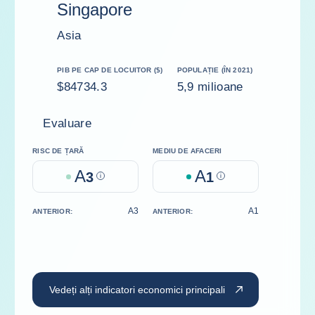
Singapore
Asia
PIB PE CAP DE LOCUITOR ($)
POPULAȚIE (ÎN 2021)
$84734.3
5,9 milioane
Evaluare
RISC DE ȚARĂ
MEDIU DE AFACERI
A
A
3
Help
1
Help
A3
A1
ANTERIOR:
ANTERIOR:
Vedeți alți indicatori economici principali