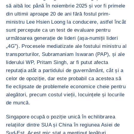
să aibă loc până în noiembrie 2025 și vor fi primele
din ultimii aproape 20 de ani fără fostul prim-
ministru Lee Hsien Loong la conducere, astfel încât
sunt percepute ca un test de evaluare pentru
următoarea generație de lideri (așa-numiții lideri
„4G”). Procesele mediatizate ale fostului ministru al
transporturilor, Subramaniam Iswaran (PAP), și ale
liderului WP, Pritam Singh, ar fi putut afecta
reputația atât a partidului de guvernământ, cât și a
celor de opoziție, dar este probabil ca acestea să
fie eclipsate de problemele economice cheie pentru
alegători, precum costul vieții, locuințele și locurile
de muncă.
Singapore ocupă o poziție unică în echilibrarea
relațiilor dintre SUA și China în regiunea Asiei de
Sud-Est. Acest mic stat a menținut legături