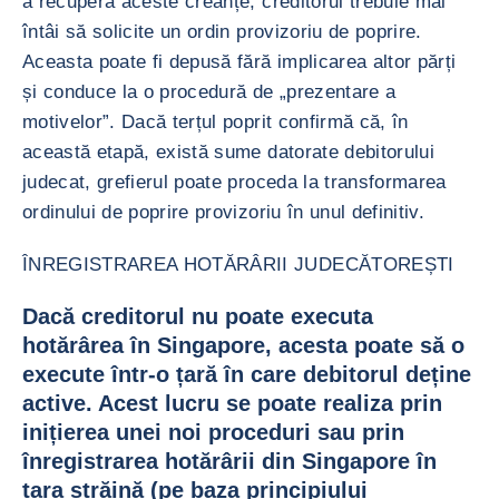
a recupera aceste creanțe, creditorul trebuie mai
întâi să solicite un ordin provizoriu de poprire.
Aceasta poate fi depusă fără implicarea altor părți
și conduce la o procedură de „prezentare a
motivelor”. Dacă terțul poprit confirmă că, în
această etapă, există sume datorate debitorului
judecat, grefierul poate proceda la transformarea
ordinului de poprire provizoriu în unul definitiv.
ÎNREGISTRAREA HOTĂRÂRII JUDECĂTOREȘTI
Dacă creditorul nu poate executa
hotărârea în Singapore, acesta poate să o
execute într-o țară în care debitorul deține
active. Acest lucru se poate realiza prin
inițierea unei noi proceduri sau prin
înregistrarea hotărârii din Singapore în
țara străină (pe baza principiului