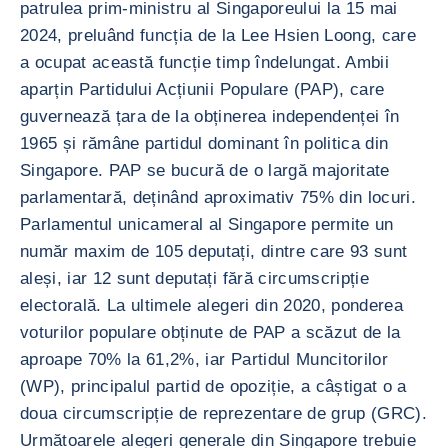
patrulea prim-ministru al Singaporeului la 15 mai
2024, preluând funcția de la Lee Hsien Loong, care
a ocupat această funcție timp îndelungat. Ambii
aparțin Partidului Acțiunii Populare (PAP), care
guvernează țara de la obținerea independenței în
1965 și rămâne partidul dominant în politica din
Singapore. PAP se bucură de o largă majoritate
parlamentară, deținând aproximativ 75% din locuri.
Parlamentul unicameral al Singapore permite un
număr maxim de 105 deputați, dintre care 93 sunt
aleși, iar 12 sunt deputați fără circumscripție
electorală. La ultimele alegeri din 2020, ponderea
voturilor populare obținute de PAP a scăzut de la
aproape 70% la 61,2%, iar Partidul Muncitorilor
(WP), principalul partid de opoziție, a câștigat o a
doua circumscripție de reprezentare de grup (GRC).
Următoarele alegeri generale din Singapore trebuie