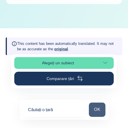
This content has been automatically translated. It may not
be as accurate as the
original
.
Alegeți un subiect
Select page section
Comparare țări
Căutați o țară
OK
Căutați o țară
0
suggestions