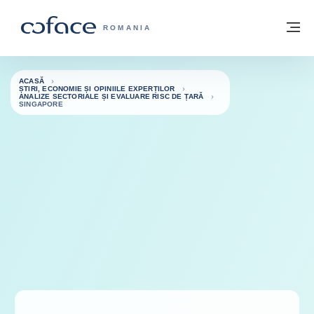
Go to content
Înapoi la pagina de start
M
COFACE FOR TRADE - WEBSITE GRUP
ROMANIA
ACASĂ
ȘTIRI, ECONOMIE ȘI OPINIILE EXPERȚILOR
ANALIZE SECTORIALE ȘI EVALUARE RISC DE ȚARĂ
SINGAPORE