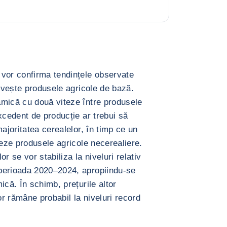
 vor confirma tendințele observate
rivește produsele agricole de bază.
amică cu două viteze între produsele
xcedent de producție ar trebui să
ajoritatea cerealelor, în timp ce un
teze produsele agricole necerealiere.
r se vor stabiliza la niveluri relativ
perioada 2020–2024, apropiindu-se
ică. În schimb, prețurile altor
r rămâne probabil la niveluri record