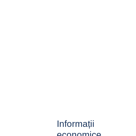
Informații
economice