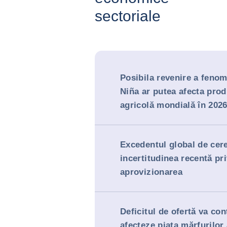
sectoriale
Posibila revenire a feno
Niña ar putea afecta prod
agricolă mondială în 202
Excedentul global de cere
incertitudinea recentă pr
aprovizionarea
Deficitul de ofertă va con
afecteze piața mărfurilor 