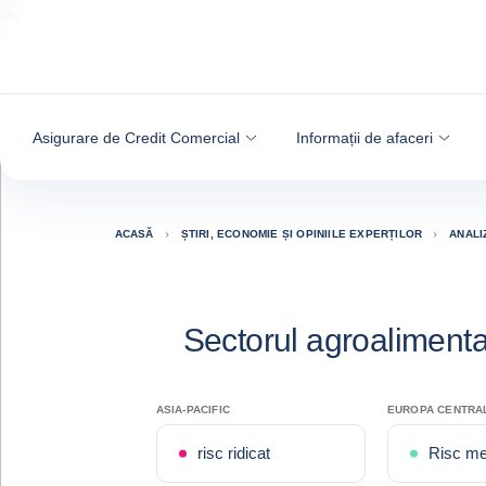
Go to content
Asigurare de Credit Comercial
Informații de afaceri
ACASĂ
ȘTIRI, ECONOMIE ȘI OPINIILE EXPERȚILOR
ANALI
Sectorul agroalimenta
ASIA-PACIFIC
EUROPA CENTRAL
risc ridicat
Risc me