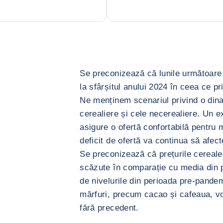
Se preconizează că lunile următoare
la sfârșitul anului 2024 în ceea ce p
Ne menținem scenariul privind o din
cerealiere și cele necerealiere. Un e
asigure o ofertă confortabilă pentru m
deficit de ofertă va continua să afec
Se preconizează că prețurile cerealelo
scăzute în comparație cu media din 
de nivelurile din perioada pre-pandem
mărfuri, precum cacao și cafeaua, vo
fără precedent.