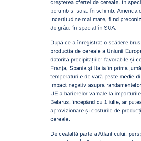
creșterea ofertei de cereale, în speci
porumb și soia. În schimb, America 
incertitudine mai mare, fiind preconi
de grâu, în special în SUA.
După ce a înregistrat o scădere bru
producția de cereale a Uniunii Europ
datorită precipitațiilor favorabile și 
Franța, Spania și Italia în prima jum
temperaturile de vară peste medie di
impact negativ asupra randamentelor
UE a barierelor vamale la importuril
Belarus, începând cu 1 iulie, ar pute
aprovizionare și costurile de producț
cereale.
De cealaltă parte a Atlanticului, pers