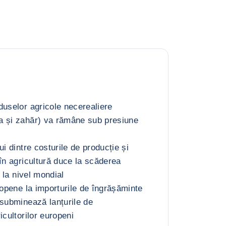
duselor agricole necerealiere
a și zahăr) va rămâne sub presiune
ui dintre costurile de producție și
în agricultură duce la scăderea
r la nivel mondial
ropene la importurile de îngrășăminte
 subminează lanțurile de
icultorilor europeni