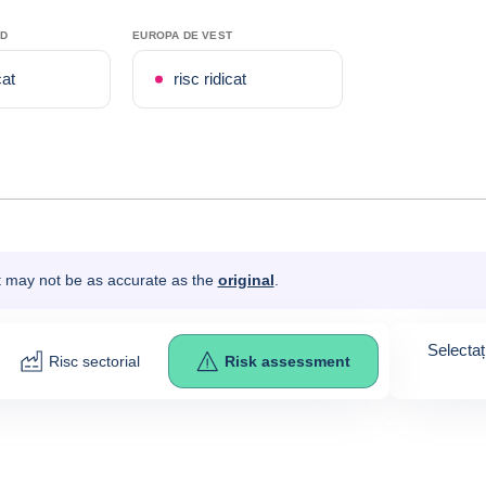
RD
EUROPA DE VEST
cat
risc ridicat
It may not be as accurate as the
original
.
Selectaț
Risc sectorial
Risk assessment