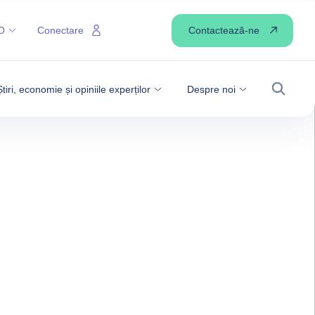
Contactează-ne
O
Conectare
Știri, economie și opiniile experților
Despre noi
Căutare