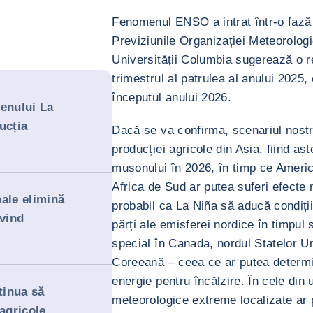
Fenomenul ENSO a intrat într-o fază 
Previziunile Organizației Meteorolo
Universității Columbia sugerează o r
trimestrul al patrulea al anului 2025,
începutul anului 2026.
menului La
ucția
Dacă se va confirma, scenariul nostr
6
producției agricole din Asia, fiind aș
musonului în 2026, în timp ce Ameri
Africa de Sud ar putea suferi efecte
ale elimină
probabil ca La Niña să aducă condiți
ivind
părți ale emisferei nordice în timpul
special în Canada, nordul Statelor U
Coreeană – ceea ce ar putea determi
energie pentru încălzire. În cele din
tinua să
meteorologice extreme localizate ar 
agricole,