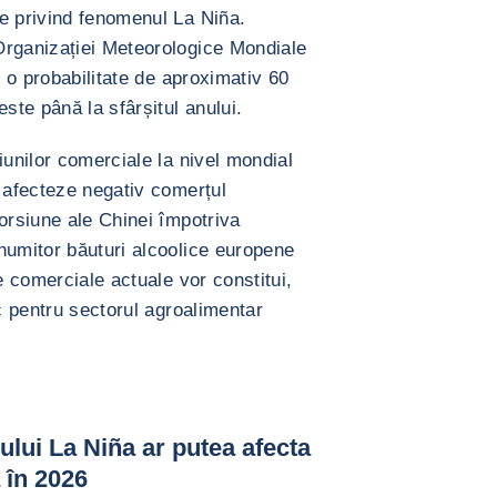
e privind fenomenul La Niña.
Organizației Meteorologice Mondiale
t o probabilitate de aproximativ 60
te până la sfârșitul anului.
iunilor comerciale la nivel mondial
ă afecteze negativ comerțul
orsiune ale Chinei împotriva
numitor băuturi alcoolice europene
e comerciale actuale vor constitui,
sc pentru sectorul agroalimentar
ului La Niña ar putea afecta
 în 2026