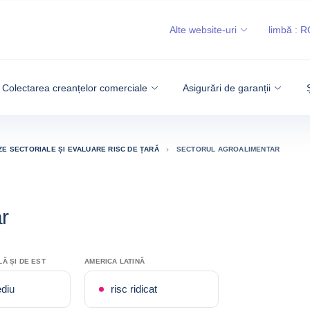
Alte website-uri
limbă :
R
Colectarea creanțelor comerciale
Asigurări de garanții
ZE SECTORIALE ȘI EVALUARE RISC DE ȚARĂ
SECTORUL AGROALIMENTAR
r
Ă ȘI DE EST
AMERICA LATINĂ
diu
risc ridicat