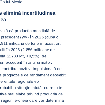
 Golful Mexic.
e elimină incertitudinea
rea
ează că producția mondială de
 precedent (y/y) în 2025 (după o
.911 milioane de tone în acest an,
ilit în 2023 (2.856 milioane de
ilă (2.733 Mt, +0,5%), se
 un excedent în anul următor.
contribui pozitiv, impulsionată de
 de prognozele de randament deosebit
erențele regionale vor fi
robabil o situație mixtă, cu recolte
tive mai slabe privind producția de
 regiunile-cheie care vor determina