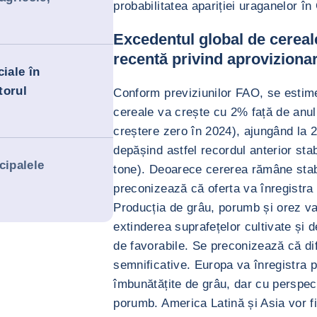
probabilitatea apariției uraganelor în
Excedentul global de cereal
recentă privind aproviziona
iale în
torul
Conform previziunilor FAO, se estim
cereale va crește cu 2% față de anul
creștere zero în 2024), ajungând la 2
depășind astfel recordul anterior stab
cipalele
tone). Deoarece cererea rămâne stab
preconizează că oferta va înregistra
Producția de grâu, porumb și orez va 
extinderea suprafețelor cultivate și
de favorabile. Se preconizează că dif
semnificative. Europa va înregistra p
îmbunătățite de grâu, dar cu perspec
porumb. America Latină și Asia vor fi