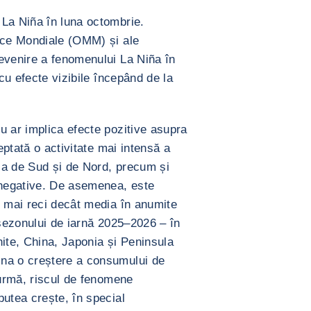
La Niña în luna octombrie.
gice Mondiale (OMM) și ale
evenire a fenomenului La Niña în
 cu efecte vizibile începând de la
u ar implica efecte pozitive asupra
teptată o activitate mai intensă a
ca de Sud și de Nord, precum și
 negative. De asemenea, este
i mai reci decât media în anumite
 sezonului de iarnă 2025–2026 – în
nite, China, Japonia și Peninsula
na o creștere a consumului de
 urmă, riscul de fenomene
putea crește, în special