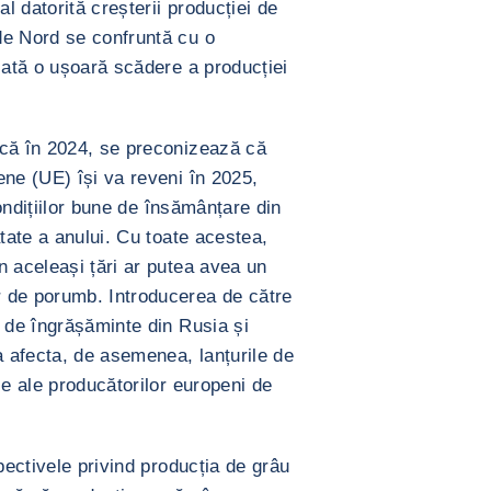
al datorită creșterii producției de
de Nord se confruntă cu o
zată o ușoară scădere a producției
scă în 2024, se preconizează că
ene (UE) își va reveni în 2025,
condițiilor bune de însămânțare din
ătate a anului. Cu toate acestea,
n aceleași țări ar putea avea un
 de porumb. Introducerea de către
e de îngrășăminte din Rusia și
a afecta, de asemenea, lanțurile de
ie ale producătorilor europeni de
pectivele privind producția de grâu