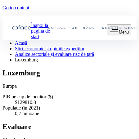
Go to content
Înapoi la
COFACE FOR TRADE - WEBSITE GRUP
pagina de
Menu
start
Acasă
Știri, economie și opiniile experților
Analize sectoriale și evaluare risc de țară
Luxemburg
Luxemburg
Europa
PIB pe cap de locuitor ($)
$129810.3
Populație (în 2021)
0,7 milioane
Evaluare