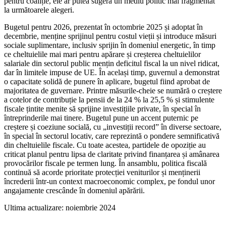
pentru coaliție, ele ar putea sugera un mediu politic mai fragmentat
la următoarele alegeri.
Bugetul pentru 2026, prezentat în octombrie 2025 și adoptat în
decembrie, menține sprijinul pentru costul vieții și introduce măsuri
sociale suplimentare, inclusiv sprijin în domeniul energetic, în timp
ce cheltuielile mai mari pentru apărare și creșterea cheltuielilor
salariale din sectorul public mențin deficitul fiscal la un nivel ridicat,
dar în limitele impuse de UE. În același timp, guvernul a demonstrat
o capacitate solidă de punere în aplicare, bugetul fiind aprobat de
majoritatea de guvernare. Printre măsurile-cheie se numără o creștere
a cotelor de contribuție la pensii de la 24 % la 25,5 % și stimulente
fiscale țintite menite să sprijine investițiile private, în special în
întreprinderile mai tinere. Bugetul pune un accent puternic pe
creștere și coeziune socială, cu „investiții record” în diverse sectoare,
în special în sectorul locativ, care reprezintă o pondere semnificativă
din cheltuielile fiscale. Cu toate acestea, partidele de opoziție au
criticat planul pentru lipsa de claritate privind finanțarea și amânarea
provocărilor fiscale pe termen lung. În ansamblu, politica fiscală
continuă să acorde prioritate protecției veniturilor și menținerii
încrederii într-un context macroeconomic complex, pe fondul unor
angajamente crescânde în domeniul apărării.
Ultima actualizare: noiembrie 2024