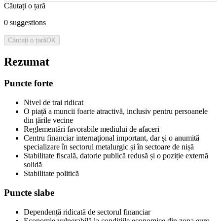
Căutați o țară
0
suggestions
Căutați o țară
OK
Rezumat
Puncte forte
Nivel de trai ridicat
O piață a muncii foarte atractivă, inclusiv pentru persoanele
din țările vecine
Reglementări favorabile mediului de afaceri
Centru financiar internațional important, dar și o anumită
specializare în sectorul metalurgic și în sectoare de nișă
Stabilitate fiscală, datorie publică redusă și o poziție externă
solidă
Stabilitate politică
Puncte slabe
Dependență ridicată de sectorul financiar
Economie vulnerabilă la condițiile economice din zona euro,