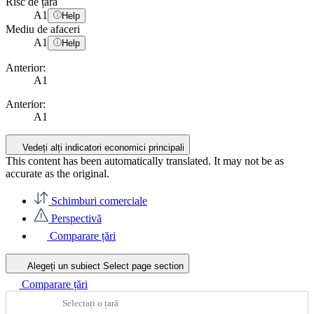
Risc de țară
A
1
Help
Mediu de afaceri
A
1
Help
Anterior:
A1
Anterior:
A1
Vedeți alți indicatori economici principali
This content has been automatically translated. It may not be as
accurate as the
original
.
Schimburi comerciale
Perspectivă
Comparare țări
Alegeți un subiect
Select page section
Comparare țări