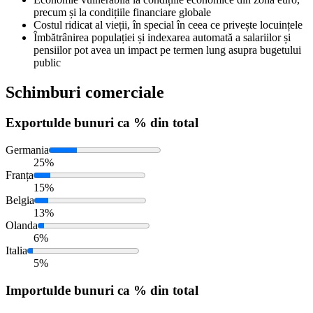
precum și la condițiile financiare globale
Costul ridicat al vieții, în special în ceea ce privește locuințele
Îmbătrânirea populației și indexarea automată a salariilor și
pensiilor pot avea un impact pe termen lung asupra bugetului
public
Schimburi comerciale
Exportul
de bunuri ca % din total
Germania
25%
Franța
15%
Belgia
13%
Olanda
6%
Italia
5%
Importul
de bunuri ca % din total