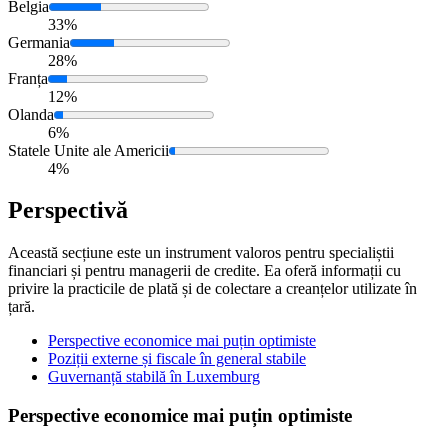
Belgia
33%
Germania
28%
Franța
12%
Olanda
6%
Statele Unite ale Americii
4%
Perspectivă
Această secțiune este un instrument valoros pentru specialiștii
financiari și pentru managerii de credite. Ea oferă informații cu
privire la practicile de plată și de colectare a creanțelor utilizate în
țară.
Perspective economice mai puțin optimiste
Poziții externe și fiscale în general stabile
Guvernanță stabilă în Luxemburg
Perspective economice mai puțin optimiste