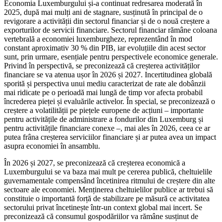
Economia Luxemburgului și-a continuat redresarea moderată în
2025, după mai mulți ani de stagnare, susținută în principal de o
revigorare a activității din sectorul financiar și de o nouă creștere a
exporturilor de servicii financiare. Sectorul financiar rămâne coloana
vertebrală a economiei luxemburgheze, reprezentând în mod
constant aproximativ 30 % din PIB, iar evoluțiile din acest sector
sunt, prin urmare, esențiale pentru perspectivele economice generale.
Privind în perspectivă, se preconizează că creșterea activităților
financiare se va atenua ușor în 2026 și 2027. Incertitudinea globală
sporită și perspectiva unui mediu caracterizat de rate ale dobânzii
mai ridicate pe o perioadă mai lungă de timp vor afecta probabil
încrederea pieței și evaluările activelor. În special, se preconizează o
creștere a volatilității pe piețele europene de acțiuni – importante
pentru activitățile de administrare a fondurilor din Luxemburg și
pentru activitățile financiare conexe –, mai ales în 2026, ceea ce ar
putea frâna creșterea serviciilor financiare și ar putea avea un impact
asupra economiei în ansamblu.
În 2026 și 2027, se preconizează că creșterea economică a
Luxemburgului se va baza mai mult pe cererea publică, cheltuielile
guvernamentale compensând încetinirea ritmului de creștere din alte
sectoare ale economiei. Menținerea cheltuielilor publice ar trebui să
constituie o importantă forță de stabilizare pe măsură ce activitatea
sectorului privat încetinește într-un context global mai incert. Se
preconizează că consumul gospodăriilor va rămâne susținut de