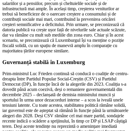
salariilor și a pensiilor, precum și cheltuielile sociale și de
infrastructură mai ample. În același timp, creșterea veniturilor ar
trebui să beneficieze de o oarecare creștere a consumului și de
contribuții sociale mai mari, contribuind la prevenirea oricărei
creșteri semnificative a deficitului. Prin urmare, se preconizează că
datoria publică va crește ușor față de nivelurile sale actuale scăzute,
dar va rămâne cu mult sub mediile din zona euro. Chiar și în acest
scenariu, se preconizează că Luxemburgul își va menține o poziție
fiscală solidă, cu un spațiu de manevră amplu în comparație cu
majoritatea țărilor europene similare.
Guvernanță stabilă în Luxemburg
Prim-ministrul Luc Frieden continuă să conducă o coaliție de centru-
dreapta între Partidul Popular Social-Creștin (CSV) și Partidul
Democrat (DP), în funcție încă de la alegerile din 2023. Coaliția s-a
dovedit până acum coezivă, deși o remaniere guvernamentală din
decembrie 2025 – declanșată de demisia ministrului muncii și
sportului în urma unor dezacorduri interne – a scos la iveală unele
tensiuni latente. Cu toate acestea, stabilitatea politică rămâne solidă,
iar guvernul este de așteptat să rămână în funcție până la următoarele
alegeri din 2028. Deși CSV rămâne cel mai mare partid, sondajele
recente indică o scădere a sprijinului, în timp ce DP și LSAP câștigă
teren. Deși aceste tendințe nu reprezintă o amenințare imediată