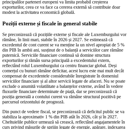
principalilor parteneri europeni va limita probabil creșterea
exporturilor, ceea ce va face ca cererea externă să contribuie doar
modest la activitatea economică globală.
Poziții externe și fiscale în general stabile
Se preconizează că pozițiile externe și fiscale ale Luxemburgului vor
rămâne, în linii mari, stabile în 2026 și 2027. Se estimează că
excedentul de cont curent se va menține la un nivel apropiat de 5 %
din PIB în ambii ani, susținut de o balanță a serviciilor care rămâne
puternică. Serviciile financiare continuă să domine structura
exporturilor și rămân sursa principală a excedentului extern,
reflectând rolul Luxemburgului ca centru financiar global. Deși
comerțul cu bunuri rămâne deficitar, acest lucru este mai mult decât
compensat de excedentele considerabile înregistrate în domeniul
serviciilor financiare și al altor servicii legate de afaceri. Nu se poate
exclude o anumită volatilitate a balanțelor externe, având în vedere
fluxurile financiare determinate de piață, dar se preconizează că
poziția generală a contului curent va rămâne structural pozitivă pe
parcursul orizontului de prognoză.
Din punct de vedere fiscal, se preconizează că deficitul public se va
stabiliza la aproximativ 1 % din PIB atât în 2026, cât și în 2027.
Cheltuielile publice urmează să crească, reflectând angajamentele în
curs privind măsurile de sprijin legate de energie, apărare, indexarea