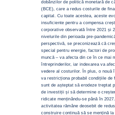
dobânzilor de politică monetară de 
(BCE), care a redus costurile de finan
capital. Cu toate acestea, aceste evo
insuficiente pentru a compensa creșt
corporative observată între 2021 și 
nivelurile din perioada pre-pandemic
perspectivă, se preconizează că creș
special pentru energie, factori de pro
muncă – va afecta din ce în ce mai mu
întreprinderilor, iar indexarea va afe
vedere al costurilor. În plus, o nouă 
va restricționa probabil condițiile de
sunt de așteptat să erodeze treptat pr
de investiții și să determine o crește
ridicate menținându-se până în 2027. 
activitatea rămâne deosebit de redusă
construire continuă să se mențină la 