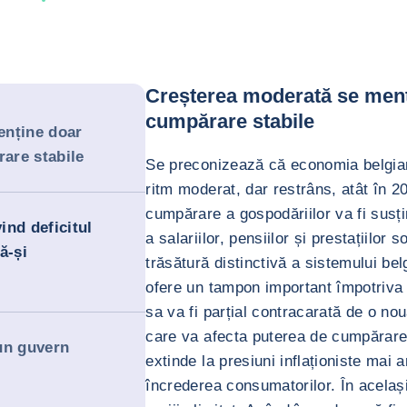
Creșterea moderată se menți
cumpărare stabile
enține doar
rare stabile
Se preconizează că economia belgian
ritm moderat, dar restrâns, atât în 2
cumpărare a gospodăriilor va fi susț
ind deficitul
a salariilor, pensiilor și prestațiilor 
ă-și
trăsătură distinctivă a sistemului be
ofere un tampon important împotriva cr
sa va fi parțial contracarată de o nou
care va afecta puterea de cumpărare
un guvern
extinde la presiuni inflaționiste mai 
încrederea consumatorilor. În același