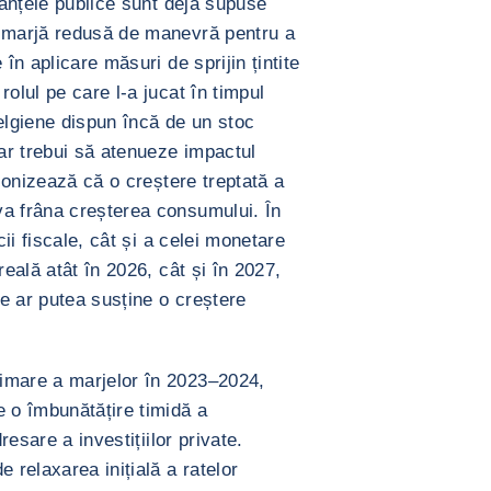
inanțele publice sunt deja supuse
o marjă redusă de manevră pentru a
 în aplicare măsuri de sprijin țintite
olul pe care l-a jucat în timpul
elgiene dispun încă de un stoc
 ar trebui să atenueze impactul
econizează că o creștere treptată a
va frâna creșterea consumului. În
cii fiscale, cât și a celei monetare
reală atât în 2026, cât și în 2027,
te ar putea susține o creștere
imare a marjelor în 2023–2024,
e o îmbunătățire timidă a
resare a investițiilor private.
 relaxarea inițială a ratelor