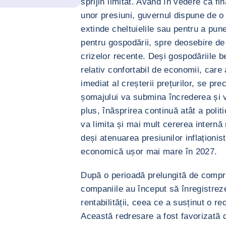
sprijin limitat. Având în vedere că f
unor presiuni, guvernul dispune de 
extinde cheltuielile sau pentru a pune
pentru gospodării, spre deosebire de r
crizelor recente. Deși gospodăriile b
relativ confortabil de economii, care
imediat al creșterii prețurilor, se pr
șomajului va submina încrederea și 
plus, înăsprirea continuă atât a politi
va limita și mai mult cererea internă 
deși atenuarea presiunilor inflaționis
economică ușor mai mare în 2027.
După o perioadă prelungită de compr
companiile au început să înregistrez
rentabilității, ceea ce a susținut o red
Această redresare a fost favorizată de