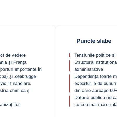
Puncte slabe
nct de vedere
Tensiunile politice și
nia și Franța
Structură instituțion
porturi importante în
administrative
opa) și Zeebrugge
Dependență foarte m
icii financiare,
exporturile de bunuri
stria chimică și
din care aproape 60%
Datorie publică ridica
anizațiilor
cu cea mai mare rată