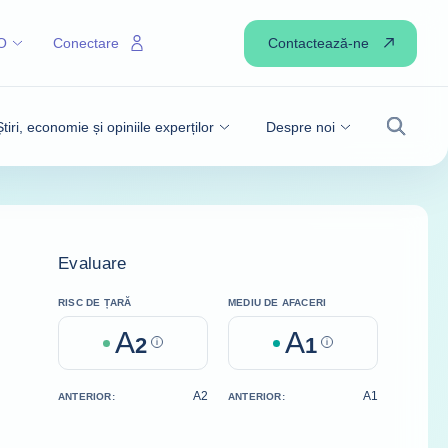
Contactează-ne
O
Conectare
Știri, economie și opiniile experților
Despre noi
Căutare
Evaluare
RISC DE ȚARĂ
MEDIU DE AFACERI
A
A
2
Help
1
Help
A2
A1
ANTERIOR:
ANTERIOR: