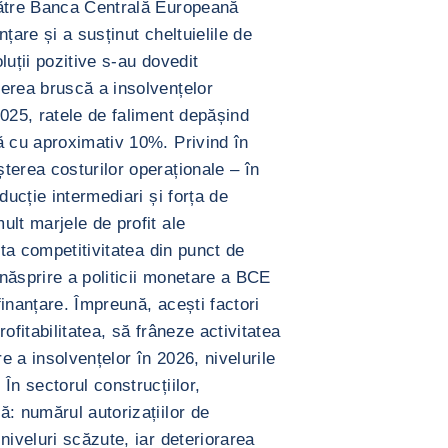
către Banca Centrală Europeană
țare și a susținut cheltuielile de
luții pozitive s-au dovedit
erea bruscă a insolvențelor
2025, ratele de faliment depășind
ă cu aproximativ 10%. Privind în
terea costurilor operaționale – în
ducție intermediari și forța de
lt marjele de profit ale
cta competitivitatea din punct de
înăsprire a politicii monetare a BCE
 finanțare. Împreună, acești factori
ofitabilitatea, să frâneze activitatea
re a insolvențelor în 2026, nivelurile
În sectorul construcțiilor,
: numărul autorizațiilor de
niveluri scăzute, iar deteriorarea