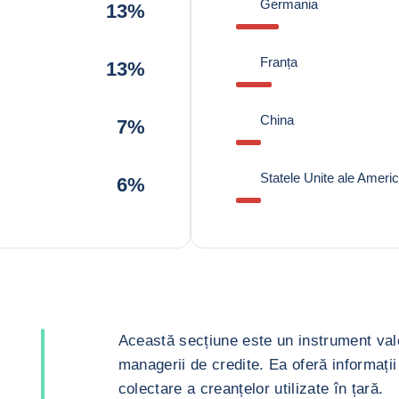
Germania
13%
Franța
13%
China
7%
Statele Unite ale Americi
6%
Această secțiune este un instrument valor
managerii de credite. Ea oferă informații 
colectare a creanțelor utilizate în țară.