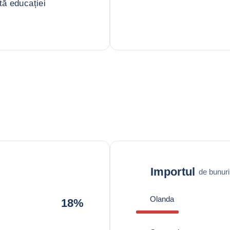
tă educației
Importul
de bunuri
Olanda
18%