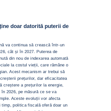
ne doar datorită puterii de
ă va continua să crească într-un
026, cât și în 2027. Puterea de
inută din nou de indexarea automată
sociale la costul vieții, care rămâne o
lgian. Acest mecanism ar trebui să
eșterii prețurilor, dar eficacitatea
ă creștere a prețurilor la energie,
 în 2026, pe măsură ce se va
ample. Aceste evoluții vor afecta
 timp, politica fiscală oferă doar un