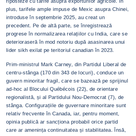
riposteze cu tarife asupra exporturilor agricole. În
plus, tarifele ample impuse de Mexic asupra Chinei,
introduse în septembrie 2025, au creat un
precedent. Pe de altă parte, se înregistrează
progrese în normalizarea relațiilor cu India, care se
deterioraseră în mod notoriu după asasinarea unui
lider sikh exilat pe teritoriul canadian în 2023.
Prim-ministrul Mark Carney, din Partidul Liberal de
centru-stânga (170 din 343 de locuri), conduce un
guvern minoritar fragil, care se bazează pe sprijinul
ad-hoc al Blocului Québécois (22), de orientare
regionalistă, și al Partidului Nou-Democrat (7), de
stânga. Configurațiile de guvernare minoritare sunt
relativ frecvente în Canada, iar, pentru moment,
opinia publică ar sancționa probabil orice partid
care ar amenința continuitatea și stabilitatea. Însă,