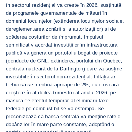
în sectorul rezidențial va crește în 2026, susținută
de programele guvernamentale de măsuri în
domeniul locuințelor (extinderea locuințelor sociale,
dereglementarea zonării și a autorizațiilor) și de
scăderea costurilor de împrumut. Impulsul
semnificativ acordat investițiilor în infrastructura
publică va genera un portofoliu bogat de proiecte
(conducte de GNL, extinderea portului din Quebec,
centrala nucleară de la Darlington) care va susține
investițiile în sectorul non-rezidențial. Inflația ar
trebui să se mențină aproape de 2%, cu o ușoară
creștere în al doilea trimestru al anului 2026, pe
măsură ce efectul temporar al eliminării taxei
federale pe combustibil se va estompa. Se
preconizează că banca centrală va menține ratele
dobânzilor în mare parte constante, adoptând o