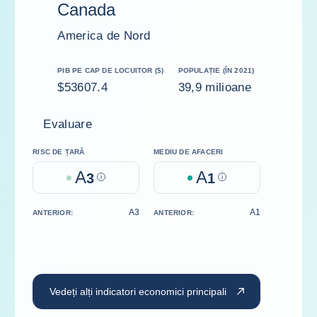
Canada
America de Nord
PIB PE CAP DE LOCUITOR ($)
POPULAȚIE (ÎN 2021)
$53607.4
39,9 milioane
Evaluare
RISC DE ȚARĂ
MEDIU DE AFACERI
A
A
3
Help
1
Help
A3
A1
ANTERIOR:
ANTERIOR:
Vedeți alți indicatori economici principali