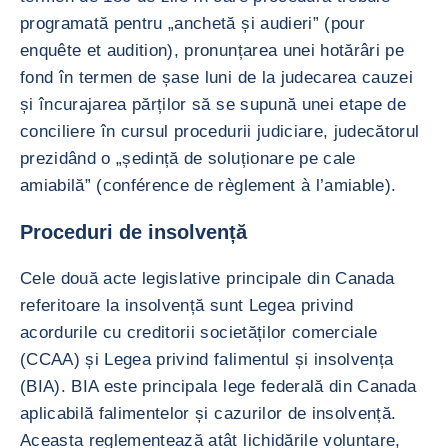
programată pentru „anchetă și audieri” (pour
enquête et audition), pronunțarea unei hotărâri pe
fond în termen de șase luni de la judecarea cauzei
și încurajarea părților să se supună unei etape de
conciliere în cursul procedurii judiciare, judecătorul
prezidând o „ședință de soluționare pe cale
amiabilă” (conférence de règlement à l’amiable).
Proceduri de insolvență
Cele două acte legislative principale din Canada
referitoare la insolvență sunt Legea privind
acordurile cu creditorii societăților comerciale
(CCAA) și Legea privind falimentul și insolvența
(BIA). BIA este principala lege federală din Canada
aplicabilă falimentelor și cazurilor de insolvență.
Aceasta reglementează atât lichidările voluntare,