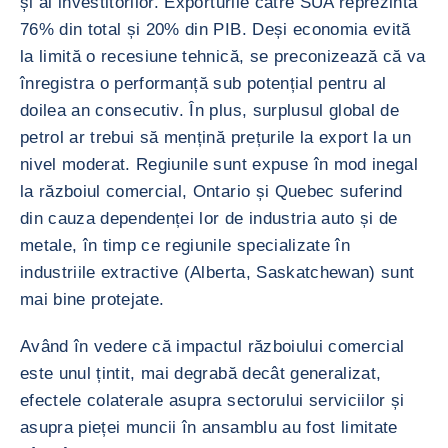
și al investitorilor. Exporturile către SUA reprezintă
76% din total și 20% din PIB. Deși economia evită
la limită o recesiune tehnică, se preconizează că va
înregistra o performanță sub potențial pentru al
doilea an consecutiv. În plus, surplusul global de
petrol ar trebui să mențină prețurile la export la un
nivel moderat. Regiunile sunt expuse în mod inegal
la războiul comercial, Ontario și Quebec suferind
din cauza dependenței lor de industria auto și de
metale, în timp ce regiunile specializate în
industriile extractive (Alberta, Saskatchewan) sunt
mai bine protejate.
Având în vedere că impactul războiului comercial
este unul țintit, mai degrabă decât generalizat,
efectele colaterale asupra sectorului serviciilor și
asupra pieței muncii în ansamblu au fost limitate