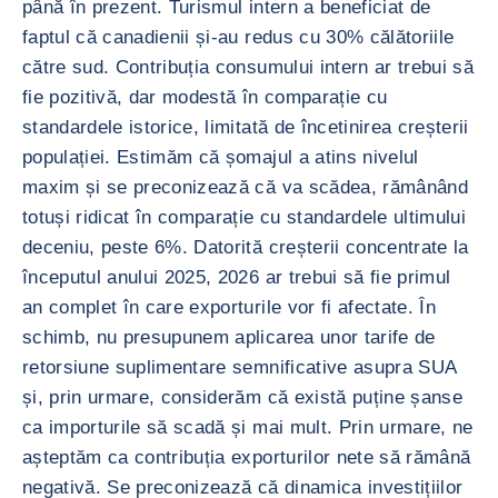
până în prezent. Turismul intern a beneficiat de
faptul că canadienii și-au redus cu 30% călătoriile
către sud. Contribuția consumului intern ar trebui să
fie pozitivă, dar modestă în comparație cu
standardele istorice, limitată de încetinirea creșterii
populației. Estimăm că șomajul a atins nivelul
maxim și se preconizează că va scădea, rămânând
totuși ridicat în comparație cu standardele ultimului
deceniu, peste 6%. Datorită creșterii concentrate la
începutul anului 2025, 2026 ar trebui să fie primul
an complet în care exporturile vor fi afectate. În
schimb, nu presupunem aplicarea unor tarife de
retorsiune suplimentare semnificative asupra SUA
și, prin urmare, considerăm că există puține șanse
ca importurile să scadă și mai mult. Prin urmare, ne
așteptăm ca contribuția exporturilor nete să rămână
negativă. Se preconizează că dinamica investițiilor