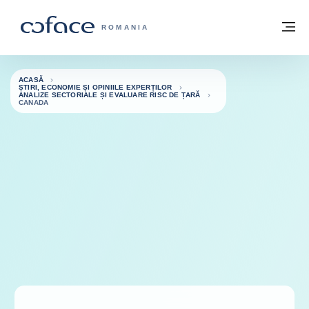
Go to content
Înapoi la pagina de start
M
COFACE FOR TRADE - WEBSITE GRUP
ROMANIA
ACASĂ
ȘTIRI, ECONOMIE ȘI OPINIILE EXPERȚILOR
ANALIZE SECTORIALE ȘI EVALUARE RISC DE ȚARĂ
CANADA