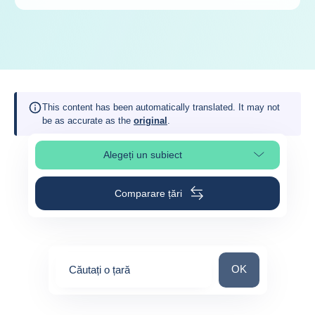
This content has been automatically translated. It may not
be as accurate as the
original
.
Alegeți un subiect
Select page section
Comparare țări
Căutați o țară
OK
Căutați o țară
0
suggestions