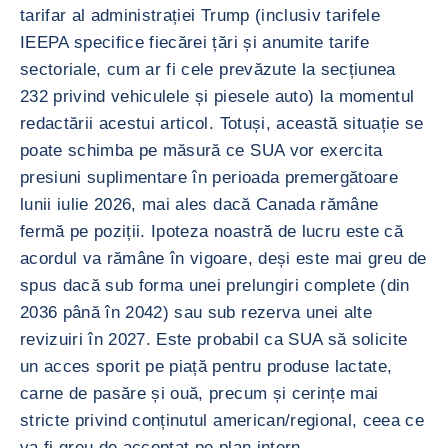
tarifar al administrației Trump (inclusiv tarifele
IEEPA specifice fiecărei țări și anumite tarife
sectoriale, cum ar fi cele prevăzute la secțiunea
232 privind vehiculele și piesele auto) la momentul
redactării acestui articol. Totuși, această situație se
poate schimba pe măsură ce SUA vor exercita
presiuni suplimentare în perioada premergătoare
lunii iulie 2026, mai ales dacă Canada rămâne
fermă pe poziții. Ipoteza noastră de lucru este că
acordul va rămâne în vigoare, deși este mai greu de
spus dacă sub forma unei prelungiri complete (din
2036 până în 2042) sau sub rezerva unei alte
revizuiri în 2027. Este probabil ca SUA să solicite
un acces sporit pe piață pentru produse lactate,
carne de pasăre și ouă, precum și cerințe mai
stricte privind conținutul american/regional, ceea ce
va fi greu de acceptat pe plan intern.