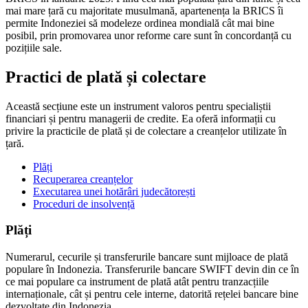
mai mare țară cu majoritate musulmană, apartenența la BRICS îi
permite Indoneziei să modeleze ordinea mondială cât mai bine
posibil, prin promovarea unor reforme care sunt în concordanță cu
pozițiile sale.
Practici de plată și colectare
Această secțiune este un instrument valoros pentru specialiștii
financiari și pentru managerii de credite. Ea oferă informații cu
privire la practicile de plată și de colectare a creanțelor utilizate în
țară.
Plăți
Recuperarea creanțelor
Executarea unei hotărâri judecătorești
Proceduri de insolvență
Plăți
Numerarul, cecurile și transferurile bancare sunt mijloace de plată
populare în Indonezia. Transferurile bancare SWIFT devin din ce în
ce mai populare ca instrument de plată atât pentru tranzacțiile
internaționale, cât și pentru cele interne, datorită rețelei bancare bine
dezvoltate din Indonezia.