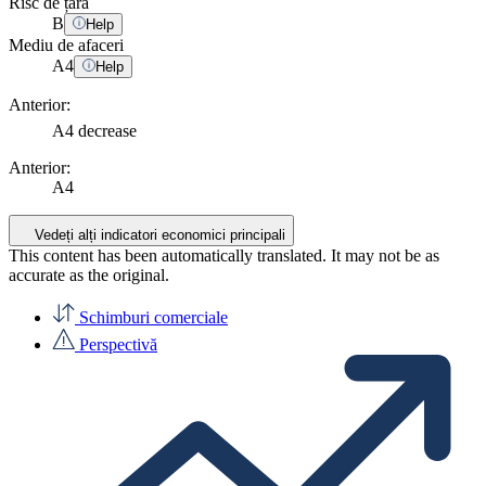
Risc de țară
B
Help
Mediu de afaceri
A
4
Help
Anterior:
A4
decrease
Anterior:
A4
Vedeți alți indicatori economici principali
This content has been automatically translated. It may not be as
accurate as the
original
.
Schimburi comerciale
Perspectivă