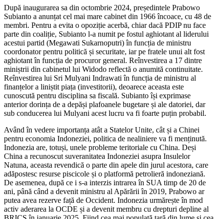
După inaugurarea sa din octombrie 2024, președintele Prabowo
Subianto a anunțat cel mai mare cabinet din 1966 încoace, cu 48 de
membri. Pentru a evita o opoziție acerbă, chiar dacă PDIP nu face
parte din coaliție, Subianto l-a numit pe fostul aghiotant al liderului
acestui partid (Megawati Sukarnoputri) în funcția de ministru
coordonator pentru politică și securitate, iar pe fratele unui alt fost
aghiotant în funcția de procuror general. Reînvestirea a 17 dintre
miniștrii din cabinetul lui Widodo reflectă o anumită continuitate.
Reînvestirea lui Sri Mulyani Indrawati în funcția de ministru al
finanțelor a liniștit piața (investitorii), deoarece aceasta este
cunoscută pentru disciplina sa fiscală. Subianto își exprimase
anterior dorința de a depăși plafoanele bugetare și ale datoriei, dar
sub conducerea lui Mulyani acest lucru va fi foarte puțin probabil.
Având în vedere importanța atât a Statelor Unite, cât și a Chinei
pentru economia Indoneziei, politica de nealiniere va fi menținută.
Indonezia are, totuși, unele probleme teritoriale cu China. Deși
China a recunoscut suveranitatea Indoneziei asupra Insulelor
Natuna, aceasta revendică o parte din apele din jurul acestora, care
adăpostesc resurse piscicole și o platformă petrolieră indoneziană.
De asemenea, după ce i s-a interzis intrarea în SUA timp de 20 de
ani, până când a devenit ministru al Apărării în 2019, Prabowo ar
putea avea rezerve față de Occident. Indonezia urmărește în mod
activ aderarea la OCDE și a devenit membru cu drepturi depline al
BRICS în ianuarie 2025. Fiind cea mai populată țară din lume și cea