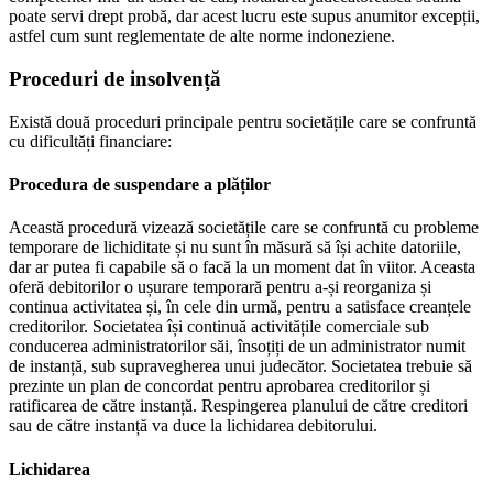
poate servi drept probă, dar acest lucru este supus anumitor excepții,
astfel cum sunt reglementate de alte norme indoneziene.
Proceduri de insolvență
Există două proceduri principale pentru societățile care se confruntă
cu dificultăți financiare:
Procedura de suspendare a plăților
Această procedură vizează societățile care se confruntă cu probleme
temporare de lichiditate și nu sunt în măsură să își achite datoriile,
dar ar putea fi capabile să o facă la un moment dat în viitor. Aceasta
oferă debitorilor o ușurare temporară pentru a-și reorganiza și
continua activitatea și, în cele din urmă, pentru a satisface creanțele
creditorilor. Societatea își continuă activitățile comerciale sub
conducerea administratorilor săi, însoțiți de un administrator numit
de instanță, sub supravegherea unui judecător. Societatea trebuie să
prezinte un plan de concordat pentru aprobarea creditorilor și
ratificarea de către instanță. Respingerea planului de către creditori
sau de către instanță va duce la lichidarea debitorului.
Lichidarea