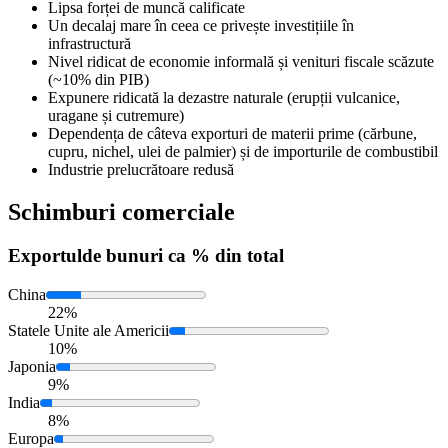
Lipsa forței de muncă calificate
Un decalaj mare în ceea ce privește investițiile în
infrastructură
Nivel ridicat de economie informală și venituri fiscale scăzute
(~10% din PIB)
Expunere ridicată la dezastre naturale (erupții vulcanice,
uragane și cutremure)
Dependența de câteva exporturi de materii prime (cărbune,
cupru, nichel, ulei de palmier) și de importurile de combustibil
Industrie prelucrătoare redusă
Schimburi comerciale
Exportul
de bunuri ca % din total
China
22%
Statele Unite ale Americii
10%
Japonia
9%
India
8%
Europa