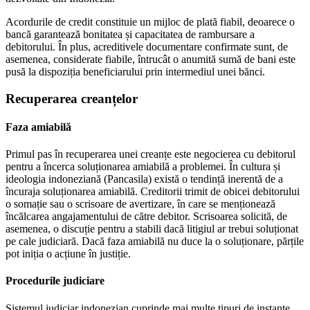
Acordurile de credit constituie un mijloc de plată fiabil, deoarece o
bancă garantează bonitatea și capacitatea de rambursare a
debitorului. În plus, acreditivele documentare confirmate sunt, de
asemenea, considerate fiabile, întrucât o anumită sumă de bani este
pusă la dispoziția beneficiarului prin intermediul unei bănci.
Recuperarea creanțelor
Faza amiabilă
Primul pas în recuperarea unei creanțe este negocierea cu debitorul
pentru a încerca soluționarea amiabilă a problemei. În cultura și
ideologia indoneziană (Pancasila) există o tendință inerentă de a
încuraja soluționarea amiabilă. Creditorii trimit de obicei debitorului
o somație sau o scrisoare de avertizare, în care se menționează
încălcarea angajamentului de către debitor. Scrisoarea solicită, de
asemenea, o discuție pentru a stabili dacă litigiul ar trebui soluționat
pe cale judiciară. Dacă faza amiabilă nu duce la o soluționare, părțile
pot iniția o acțiune în justiție.
Procedurile judiciare
Sistemul judiciar indonezian cuprinde mai multe tipuri de instanțe