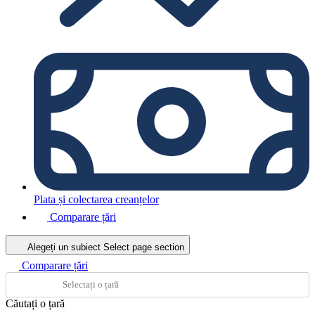
Plata și colectarea creanțelor
Comparare țări
Alegeți un subiect
Select page section
Comparare țări
Căutați o țară