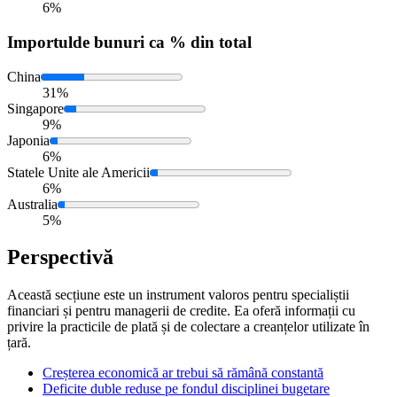
6%
Importul
de bunuri ca % din total
China
31%
Singapore
9%
Japonia
6%
Statele Unite ale Americii
6%
Australia
5%
Perspectivă
Această secțiune este un instrument valoros pentru specialiștii
financiari și pentru managerii de credite. Ea oferă informații cu
privire la practicile de plată și de colectare a creanțelor utilizate în
țară.
Creșterea economică ar trebui să rămână constantă
Deficite duble reduse pe fondul disciplinei bugetare