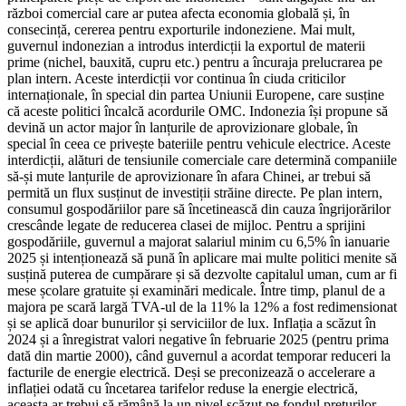
război comercial care ar putea afecta economia globală și, în
consecință, cererea pentru exporturile indoneziene. Mai mult,
guvernul indonezian a introdus interdicții la exportul de materii
prime (nichel, bauxită, cupru etc.) pentru a încuraja prelucrarea pe
plan intern. Aceste interdicții vor continua în ciuda criticilor
internaționale, în special din partea Uniunii Europene, care susține
că aceste politici încalcă acordurile OMC. Indonezia își propune să
devină un actor major în lanțurile de aprovizionare globale, în
special în ceea ce privește bateriile pentru vehicule electrice. Aceste
interdicții, alături de tensiunile comerciale care determină companiile
să-și mute lanțurile de aprovizionare în afara Chinei, ar trebui să
permită un flux susținut de investiții străine directe. Pe plan intern,
consumul gospodăriilor pare să încetinească din cauza îngrijorărilor
crescânde legate de reducerea clasei de mijloc. Pentru a sprijini
gospodăriile, guvernul a majorat salariul minim cu 6,5% în ianuarie
2025 și intenționează să pună în aplicare mai multe politici menite să
susțină puterea de cumpărare și să dezvolte capitalul uman, cum ar fi
mese școlare gratuite și examinări medicale. Între timp, planul de a
majora pe scară largă TVA-ul de la 11% la 12% a fost redimensionat
și se aplică doar bunurilor și serviciilor de lux. Inflația a scăzut în
2024 și a înregistrat valori negative în februarie 2025 (pentru prima
dată din martie 2000), când guvernul a acordat temporar reduceri la
facturile de energie electrică. Deși se preconizează o accelerare a
inflației odată cu încetarea tarifelor reduse la energie electrică,
aceasta ar trebui să rămână la un nivel scăzut pe fondul prețurilor