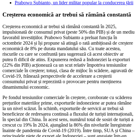
Prabowo Subianto, un lider militar popular la conducerea țării
Creșterea economică ar trebui să rămână constantă
Creșterea economică ar trebui să rămână constantă în 2025,
impulsionată de consumul privat (peste 50% din PIB) și de un mediu
favorabil investițiilor. Prabowo Subianto a preluat funcția în
octombrie 2024 și își propune să atingă o rată ambițioasă de creștere
economică de 8% pe durata mandatului său. Cu toate acestea,
riscurile cu care se confruntă țara sugerează că acest obiectiv ar
putea fi dificil de atins. Expunerea redusă a Indoneziei la exporturi
(22% din PIB) acționează ca un scut relativ împotriva tensiunilor
comerciale în creștere; totuși, clasa de mijloc în scădere, agravată de
Covid-19, frânează perspectivele de accelerare a creșterii
consumului privat și reprezintă o provocare pentru menținerea
dinamismului economic.
Pe fondul tensiunilor comerciale în creștere, coroborate cu scăderea
prețurilor materiilor prime, exporturile indoneziene ar putea rămâne
la un nivel scăzut. În schimb, exporturile de servicii ar trebui să
beneficieze de redresarea continuă a fluxului de turiști internaționali,
în special din China. În acest sens, numărul total de sosiri de turiști a
crescut cu 19% în 2024, ajungând la 86% din nivelurile înregistrate
înainte de pandemia de Covid-19 (2019). Între timp, SUA și China –
principalele piețe de export ale Indoneziei – sunt angajate într-un