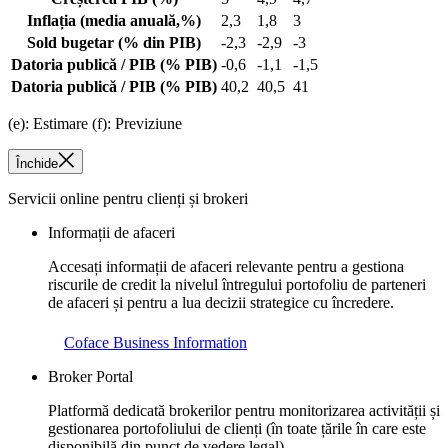
Inflația
(media anuală,%)
2,3
1,8
3
Sold bugetar
(% din PIB)
-2,3
-2,9
-3
Datoria publică / PIB
(% PIB)
-0,6
-1,1
-1,5
Datoria publică / PIB
(% PIB)
40,2
40,5
41
(e): Estimare (f): Previziune
Închide
Servicii online pentru clienți și brokeri
Informații de afaceri
Accesați informații de afaceri relevante pentru a gestiona
riscurile de credit la nivelul întregului portofoliu de parteneri
de afaceri și pentru a lua decizii strategice cu încredere.
Coface Business Information
Broker Portal
Platformă dedicată brokerilor pentru monitorizarea activității și
gestionarea portofoliului de clienți (în toate țările în care este
disponibilă din punct de vedere legal).