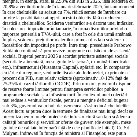
menține, în esență, stabil la 2,53% din PIB în 2025, însă scăderea cu
20,8% a veniturilor totale în ianuarie-februarie 2025, într-un moment
în care cheltuielile au scăzut cu 7%, ridică semne de întrebare cu
privire la posibilitatea atingerii acestui obiectiv fără o reducere
drastică a cheltuielilor. Scăderea veniturilor s-a datorat unei întârzieri
în colectarea impozitelor în ianuarie, în urma discuțiilor privind o
majorare generală a TVA-ului, care a fost în cele din urmă amânată.
În plus, scăderea prețurilor materiilor prime a dus la o scădere a
încasărilor din impozitul pe profit. Între timp, președintele Prabowo
Subianto continuă să promoveze programe costisitoare de asistență
socială. Bugetul pentru 2025 a acordat prioritate asistenței sociale
(securitate alimentară, mese gratuite la școală, examinări medicale
etc.), infrastructurii (Nusantara Capital), apărării etc. În comparație
cu țările din regiune, veniturile fiscale ale Indoneziei, exprimate ca
procent din PIB, sunt relativ scăzute (aproximativ 10-12% față de
25-35% în cazul țărilor din OCDE). Prin urmare, guvernul dispune
de resurse foarte limitate pentru finanțarea serviciilor publice, a
programelor sociale și a infrastructurii. În contextul unei colectări
mai reduse a veniturilor fiscale, pentru a menține deficitul bugetar
sub 3%, guvernul va trebui, de asemenea, să-și reducă cheltuielile.
Acest lucru ar putea duce la termene de finalizare mai lungi decât se
preconiza pentru unele proiecte de infrastructură sau la o scădere a
calității bunurilor și serviciilor oferite de guvern (de exemplu, mese
gratuite de calitate inferioară față de cele planificate inițial). Cu Sri
Mulyani Indrawati în funcția de ministru al Finanțelor, este puțin