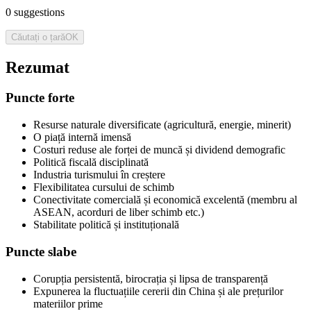
0
suggestions
Căutați o țară
OK
Rezumat
Puncte forte
Resurse naturale diversificate (agricultură, energie, minerit)
O piață internă imensă
Costuri reduse ale forței de muncă și dividend demografic
Politică fiscală disciplinată
Industria turismului în creștere
Flexibilitatea cursului de schimb
Conectivitate comercială și economică excelentă (membru al
ASEAN, acorduri de liber schimb etc.)
Stabilitate politică și instituțională
Puncte slabe
Corupția persistentă, birocrația și lipsa de transparență
Expunerea la fluctuațiile cererii din China și ale prețurilor
materiilor prime