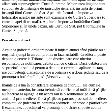
aflate sub supravegherea Curții Supreme. Majoritatea litigiilor sunt
soluționate de instanțele de jurisdicție generală, instanța de primă
instanță fiind Curtea de Stat. Apelurile formulate împotriva
hotărârilor acestor instanțe sunt examinate de Curtea Superioară (o
curte de apel districtuală). Apelurile împotriva hotărârilor Curții
Superioare și, în unele cazuri, ale Curții de Stat, pot fi formulate la
Curtea Supremă.
Procedura ordinară
Acțiunea judiciară ordinară poate fi inițiată atunci când părțile nu au
reușit să ajungă la un compromis în faza amiabilă. Creditorul poate
depune o cerere la Tribunalul de district, care este ulterior
responsabil de notificarea debitorului cu o citație. Dacă debitorul nu
se prezintă la ședință pentru a depune o cerere de apărare, instanța
are competența discreționară de a organiza o a doua ședință sau de a
pronunța o hotărâre în lipsă (Verstekvonnis).
Înainte de a lua în considerare apărarea debitorului, așa cum s-a
menționat anterior, instanța trebuie să verifice mai întâi dacă părțile
au încercat să ajungă la un acord sau la o soluționare pe cale
amiabilă prin mediere. Dacă părțile au parcurs procesul de mediere,
completul de judecată va continua ședințele, iar probele părților vor
fi examinate. Judecătorul va pronunța o hotărâre și poate acorda