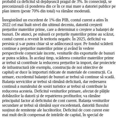
probabil ca deficitul să depășească pragul de 3%. În consecință, se
preconizează că ponderea din ce în ce mai mare a datoriei publice pe
plan intern (peste 70% din total) va rămâne moderată.
Înregistrând un excedent de 1% din PIB, contul curent a atins în
2022 cel mai înalt nivel din ultimul deceniu, datorită creșterii
prețurilor materiilor prime, care a determinat o creștere a balanței de
bunuri. De atunci, pe măsură ce prețurile materiilor prime au scăzut,
contul curent a revenit în teritoriu negativ. În 2025, deficitul va
persista și s-ar putea chiar să se adâncească ușor. Pe fondul scăderii
continue a prețurilor materiilor prime și având în vedere
perspectivele comerciale incerte, veniturile din exporturile de bunuri
ar putea scădea. În același timp, scăderea costurilor materiilor prime
ar trebui să contribuie la reducerea prețurilor la import, dar proiectele
de infrastructură (de exemplu, construcția de noi obiective de
capital) ar duce la importuri ridicate de materiale de construcții. Ca
urmare, excedentul balanței de bunuri ar trebui să continue să scadă.
Balanța serviciilor ar trebui să rămână deficitară, dar redresarea
continuă a numărului de sosiri turistice ar trebui să contribuie la
reducerea acesteia. Deficitul veniturilor primare, afectat de plățile
dobânzilor la datorii și de repatrierea profiturilor, va rămâne
principalul factor al deficitului de cont curent. Balanța veniturilor
secundare ar trebui să rămână ușor excedentară, datorită fluxului
susținut de remitențe ale lucrătorilor. Deficitul de cont curent este
mai mult decât compensat de intrările de capital, în special de