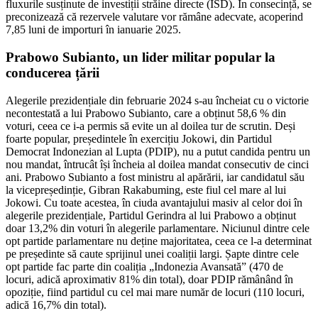
fluxurile susținute de investiții străine directe (ISD). În consecință, se
preconizează că rezervele valutare vor rămâne adecvate, acoperind
7,85 luni de importuri în ianuarie 2025.
Prabowo Subianto, un lider militar popular la
conducerea țării
Alegerile prezidențiale din februarie 2024 s-au încheiat cu o victorie
necontestată a lui Prabowo Subianto, care a obținut 58,6 % din
voturi, ceea ce i-a permis să evite un al doilea tur de scrutin. Deși
foarte popular, președintele în exercițiu Jokowi, din Partidul
Democrat Indonezian al Lupta (PDIP), nu a putut candida pentru un
nou mandat, întrucât își încheia al doilea mandat consecutiv de cinci
ani. Prabowo Subianto a fost ministru al apărării, iar candidatul său
la vicepreședinție, Gibran Rakabuming, este fiul cel mare al lui
Jokowi. Cu toate acestea, în ciuda avantajului masiv al celor doi în
alegerile prezidențiale, Partidul Gerindra al lui Prabowo a obținut
doar 13,2% din voturi în alegerile parlamentare. Niciunul dintre cele
opt partide parlamentare nu deține majoritatea, ceea ce l-a determinat
pe președinte să caute sprijinul unei coaliții largi. Șapte dintre cele
opt partide fac parte din coaliția „Indonezia Avansată” (470 de
locuri, adică aproximativ 81% din total), doar PDIP rămânând în
opoziție, fiind partidul cu cel mai mare număr de locuri (110 locuri,
adică 16,7% din total).