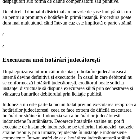
despăgubiri sub formă de daune compensatorii sau punitive.
De obicei, Tribunalul districtual are nevoie de șase luni până la un
an pentru a pronunța o hotărâre în primă instanță. Procedura poate
dura mai mult atunci când într-un caz este implicată o parte străină.
0
0
Executarea unei hotărâri judecătorești
După epuizarea tuturor căilor de atac, o hotărâre judecătorească
internă devine definitivă și executorie. În cazul în care debitorul nu
se conformează hotărârii judecătorești, creditorul poate solicita
instanței districtuale să dispună executarea silită prin sechestrarea și
vânzarea bunurilor debitorului prin licitație publică.
Indonezia nu este parte la niciun tratat privind executarea reciprocă a
hotărârilor judecătorești, ceea ce face extrem de dificilă executarea
hotărârilor străine în Indonezia sau a hotărârilor judecătorești
indoneziene în străinătate. Deoarece hotărârile străine nu pot fi
executate de instanțele indoneziene pe teritoriul Indoneziei, cauzele
străine trebuie, prin urmare, rejudecate în instanțele indoneziene
competente. Într-un astfel de caz, hotărârea judecătorească străină