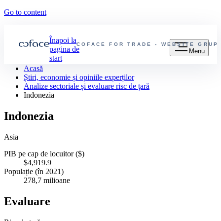
Go to content
Înapoi la
COFACE FOR TRADE - WEBSITE GRUP
pagina de
Menu
start
Acasă
Știri, economie și opiniile experților
Analize sectoriale și evaluare risc de țară
Indonezia
Indonezia
Asia
PIB pe cap de locuitor ($)
$4,919.9
Populație (în 2021)
278,7 milioane
Evaluare