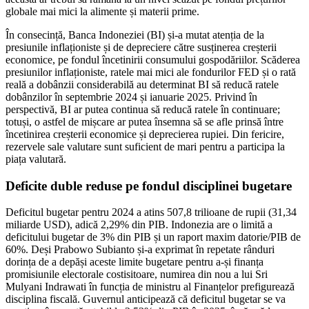
globale mai mici la alimente și materii prime.
În consecință, Banca Indoneziei (BI) și-a mutat atenția de la
presiunile inflaționiste și de depreciere către susținerea creșterii
economice, pe fondul încetinirii consumului gospodăriilor. Scăderea
presiunilor inflaționiste, ratele mai mici ale fondurilor FED și o rată
reală a dobânzii considerabilă au determinat BI să reducă ratele
dobânzilor în septembrie 2024 și ianuarie 2025. Privind în
perspectivă, BI ar putea continua să reducă ratele în continuare;
totuși, o astfel de mișcare ar putea însemna să se afle prinsă între
încetinirea creșterii economice și deprecierea rupiei. Din fericire,
rezervele sale valutare sunt suficient de mari pentru a participa la
piața valutară.
Deficite duble reduse pe fondul disciplinei bugetare
Deficitul bugetar pentru 2024 a atins 507,8 trilioane de rupii (31,34
miliarde USD), adică 2,29% din PIB. Indonezia are o limită a
deficitului bugetar de 3% din PIB și un raport maxim datorie/PIB de
60%. Deși Prabowo Subianto și-a exprimat în repetate rânduri
dorința de a depăși aceste limite bugetare pentru a-și finanța
promisiunile electorale costisitoare, numirea din nou a lui Sri
Mulyani Indrawati în funcția de ministru al Finanțelor prefigurează
disciplina fiscală. Guvernul anticipează că deficitul bugetar se va