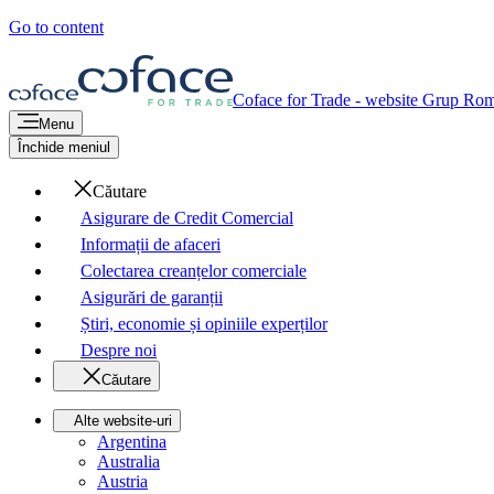
Go to content
Coface for Trade - website Grup
Rom
Menu
Închide meniul
Căutare
Asigurare de Credit Comercial
Informații de afaceri
Colectarea creanțelor comerciale
Asigurări de garanții
Știri, economie și opiniile experților
Despre noi
Căutare
Alte website-uri
Argentina
Australia
Austria