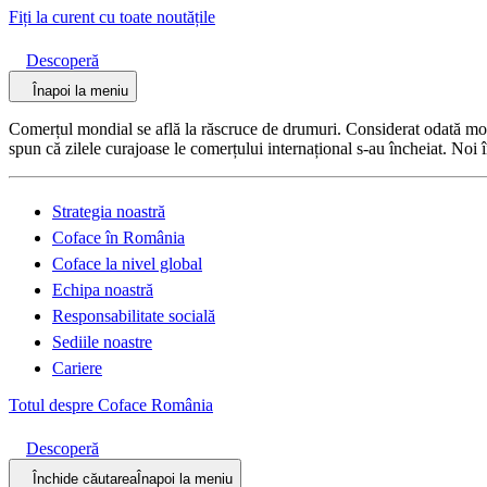
Fiți la curent cu toate noutățile
Descoperă
Înapoi la meniu
Comerțul mondial se află la răscruce de drumuri. Considerat odată motor
spun că zilele curajoase le comerțului internațional s-au încheiat. Noi 
Strategia noastră
Coface în România
Coface la nivel global
Echipa noastră
Responsabilitate socială
Sediile noastre
Cariere
Totul despre Coface România
Descoperă
Închide căutarea
Înapoi la meniu