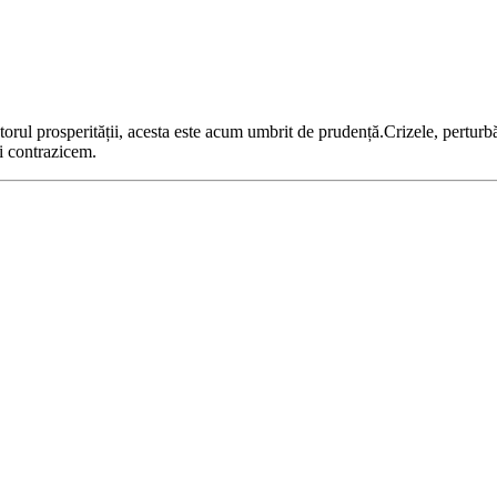
ul prosperității, acesta este acum umbrit de prudență.Crizele, perturbăr
îi contrazicem.