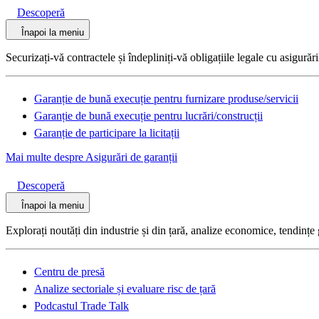
Descoperă
Înapoi la meniu
Securizați-vă contractele și îndepliniți-vă obligațiile legale cu asigurări
Garanție de bună execuție pentru furnizare produse/servicii
Garanție de bună execuție pentru lucrări/construcții
Garanție de participare la licitații
Mai multe despre Asigurări de garanții
Descoperă
Înapoi la meniu
Explorați noutăți din industrie și din țară, analize economice, tendințe 
Centru de presă
Analize sectoriale și evaluare risc de țară
Podcastul Trade Talk