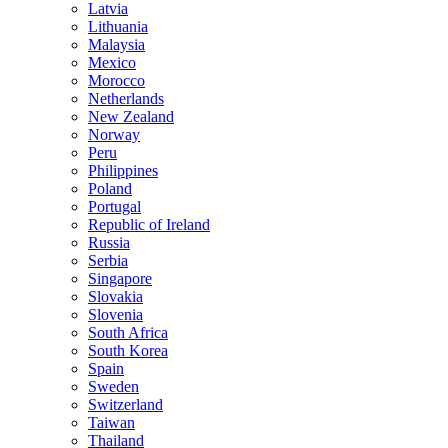
Latvia
Lithuania
Malaysia
Mexico
Morocco
Netherlands
New Zealand
Norway
Peru
Philippines
Poland
Portugal
Republic of Ireland
Russia
Serbia
Singapore
Slovakia
Slovenia
South Africa
South Korea
Spain
Sweden
Switzerland
Taiwan
Thailand