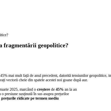
itice?
a fragmentării geopolitice?
 45% mai mult față de anul precedent, datorită tensiunilor geopolitice, in
rați vectorii cheie din spatele acestei noi goane după aur.
bruarie 2025, marcând o
creștere
de
45%
an la an
 o presiune susținută în sus asupra prețurilor
ă
prețurile ridicate pe termen mediu