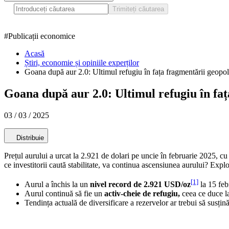
Trimiteți căutarea
#
Publicații economice
Acasă
Știri, economie și opiniile experților
Goana după aur 2.0: Ultimul refugiu în fața fragmentării geopol
Goana după aur 2.0: Ultimul refugiu în faț
03 / 03 / 2025
Distribuie
Prețul aurului a urcat la 2.921 de dolari pe uncie în februarie 2025, cu
ce investitorii caută stabilitate, va continua ascensiunea aurului? Explo
[1]
Aurul a închis la un
nivel record de 2.921 USD/oz
la 15 fe
Aurul continuă să fie un
activ-cheie de refugiu,
ceea ce duce la
Tendința actuală de diversificare a rezervelor ar trebui să susțin