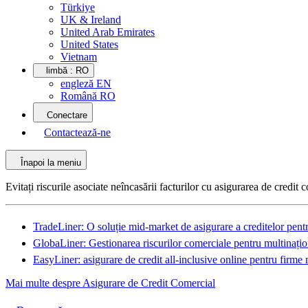
Türkiye
UK & Ireland
United Arab Emirates
United States
Vietnam
limbă :
RO
engleză EN
Română RO
Conectare
Contactează-ne
Înapoi la meniu
Evitați riscurile asociate neîncasării facturilor cu asigurarea de credit 
TradeLiner: O soluție mid-market de asigurare a creditelor pentr
GlobaLiner: Gestionarea riscurilor comerciale pentru multinațio
EasyLiner: asigurare de credit all-inclusive online pentru firme 
Mai multe despre Asigurare de Credit Comercial