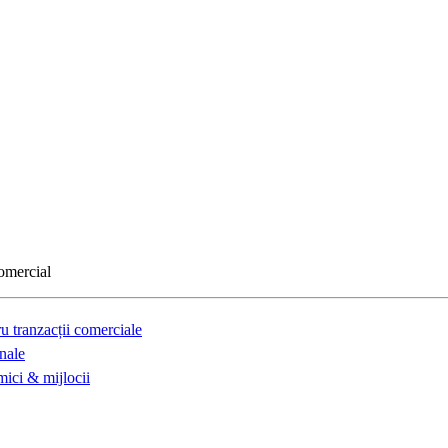
comercial
u tranzacții comerciale
nale
mici & mijlocii