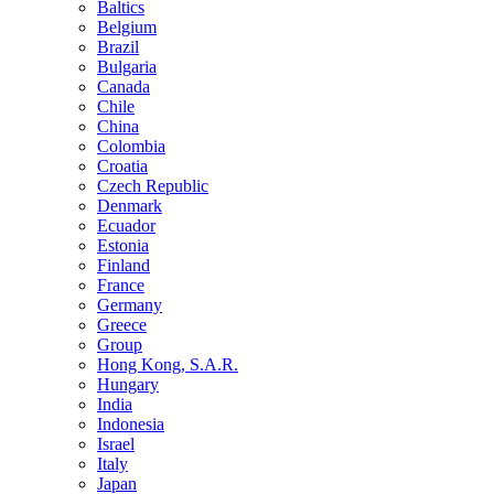
Baltics
Belgium
Brazil
Bulgaria
Canada
Chile
China
Colombia
Croatia
Czech Republic
Denmark
Ecuador
Estonia
Finland
France
Germany
Greece
Group
Hong Kong, S.A.R.
Hungary
India
Indonesia
Israel
Italy
Japan