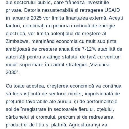
ale sectorului public, care frânează investițiile
private. Datoria nesustenabilă și retragerea USAID
în ianuarie 2025 vor limita finanțarea externă. Acești
factori, combinați cu penuria continuă de energie
electrică, vor limita potențialul de creștere al
Zimbabwe, menținând economia cu mult sub ținta
ambițioasă de creștere anuală de 7-12% stabilită de
autorități pentru a atinge statutul de țară cu venituri
medii-superioare în cadrul strategiei „Viziunea
2030”.
Cu toate acestea, creșterea economică va continua
să fie susținută de sectorul minier, impulsionată de
prețurile favorabile ale aurului și de performanțele
solide înregistrate în sectoarele fierului, oțelului,
cărbunelui și cromului, precum și de redresarea
producției de litiu și platină. Agricultura își va