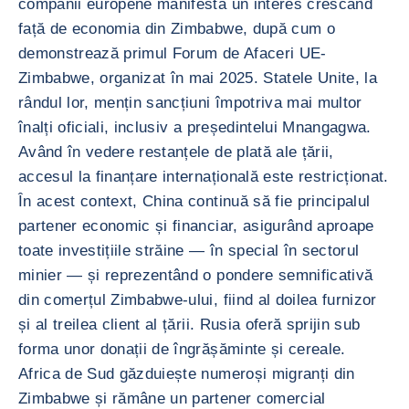
companii europene manifestă un interes crescând
față de economia din Zimbabwe, după cum o
demonstrează primul Forum de Afaceri UE-
Zimbabwe, organizat în mai 2025. Statele Unite, la
rândul lor, mențin sancțiuni împotriva mai multor
înalți oficiali, inclusiv a președintelui Mnangagwa.
Având în vedere restanțele de plată ale țării,
accesul la finanțare internațională este restricționat.
În acest context, China continuă să fie principalul
partener economic și financiar, asigurând aproape
toate investițiile străine — în special în sectorul
minier — și reprezentând o pondere semnificativă
din comerțul Zimbabwe-ului, fiind al doilea furnizor
și al treilea client al țării. Rusia oferă sprijin sub
forma unor donații de îngrășăminte și cereale.
Africa de Sud găzduiește numeroși migranți din
Zimbabwe și rămâne un partener comercial