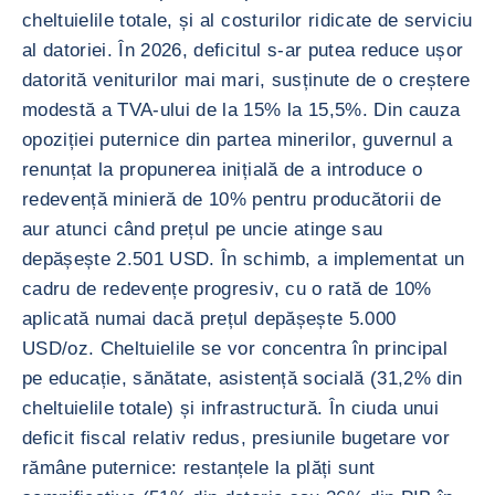
cheltuielile totale, și al costurilor ridicate de serviciu
al datoriei. În 2026, deficitul s-ar putea reduce ușor
datorită veniturilor mai mari, susținute de o creștere
modestă a TVA-ului de la 15% la 15,5%. Din cauza
opoziției puternice din partea minerilor, guvernul a
renunțat la propunerea inițială de a introduce o
redevență minieră de 10% pentru producătorii de
aur atunci când prețul pe uncie atinge sau
depășește 2.501 USD. În schimb, a implementat un
cadru de redevențe progresiv, cu o rată de 10%
aplicată numai dacă prețul depășește 5.000
USD/oz. Cheltuielile se vor concentra în principal
pe educație, sănătate, asistență socială (31,2% din
cheltuielile totale) și infrastructură. În ciuda unui
deficit fiscal relativ redus, presiunile bugetare vor
rămâne puternice: restanțele la plăți sunt