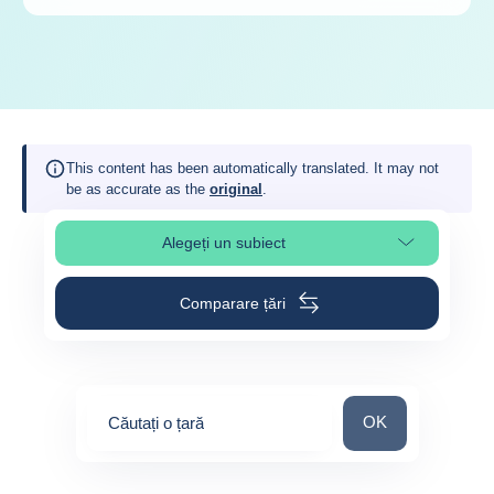
This content has been automatically translated. It may not
be as accurate as the
original
.
Alegeți un subiect
Select page section
Comparare țări
Căutați o țară
OK
Căutați o țară
0
suggestions