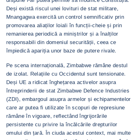
dispune i-ar putea permite să modifice Constituția.
Deși există riscul unei lovituri de stat militare,
Mnangagwa exercită un control semnificativ prin
promovarea aliaților loiali în funcții-cheie și prin
remanierea periodică a miniștrilor și a înalților
responsabili din domeniul securității, ceea ce
împiedică apariția unor baze de putere rivale.
Pe scena internațională, Zimbabwe rămâne destul
de izolat. Relațiile cu Occidentul sunt tensionate.
Deși UE a ridicat înghețarea activelor asupra
întreprinderii de stat Zimbabwe Defence Industries
(ZDI), embargoul asupra armelor și echipamentelor
care ar putea fi utilizate în scopuri de represiune
rămâne în vigoare, reflectând îngrijorările
persistente cu privire la încălcările drepturilor
omului din țară. În ciuda acestui context, mai multe