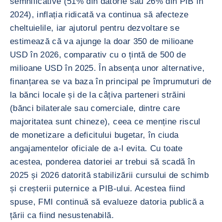
semnificative (51% din datorie sau 26% din PIB în
2024), inflația ridicată va continua să afecteze
cheltuielile, iar ajutorul pentru dezvoltare se
estimează că va ajunge la doar 350 de milioane
USD în 2026, comparativ cu o țintă de 500 de
milioane USD în 2025. În absența unor alternative,
finanțarea se va baza în principal pe împrumuturi de
la bănci locale și de la câțiva parteneri străini
(bănci bilaterale sau comerciale, dintre care
majoritatea sunt chineze), ceea ce menține riscul
de monetizare a deficitului bugetar, în ciuda
angajamentelor oficiale de a-l evita. Cu toate
acestea, ponderea datoriei ar trebui să scadă în
2025 și 2026 datorită stabilizării cursului de schimb
și creșterii puternice a PIB-ului. Acestea fiind
spuse, FMI continuă să evalueze datoria publică a
țării ca fiind nesustenabilă.