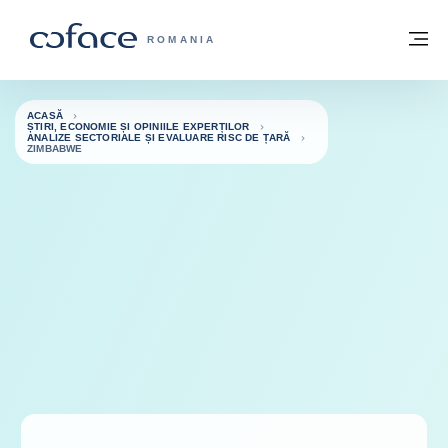
Go to content
Înapoi la pagina de start
M
COFACE FOR TRADE - WEBSITE GRUP
ROMANIA
ACASĂ
ȘTIRI, ECONOMIE ȘI OPINIILE EXPERȚILOR
ANALIZE SECTORIALE ȘI EVALUARE RISC DE ȚARĂ
ZIMBABWE