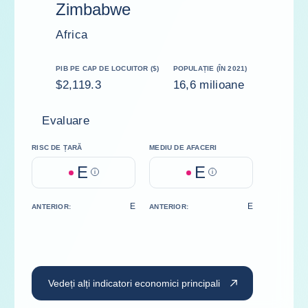
Zimbabwe
Africa
PIB PE CAP DE LOCUITOR ($)
POPULAȚIE (ÎN 2021)
$2,119.3
16,6 milioane
Evaluare
RISC DE ȚARĂ
MEDIU DE AFACERI
E
E
Help
Help
E
E
ANTERIOR:
ANTERIOR:
Vedeți alți indicatori economici principali