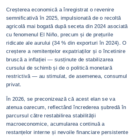
Creșterea economică a înregistrat o revenire
semnificativă în 2025, impulsionată de o recoltă
agricolă mai bogată după seceta din 2024 asociată
cu fenomenul El Niño, precum și de prețurile
ridicate ale aurului (34 % din exporturi în 2024). O
creștere a remitențelor expatriaților și o încetinire
bruscă a inflației — susținute de stabilizarea
cursului de schimb și de o politică monetară
restrictivă — au stimulat, de asemenea, consumul
privat.
În 2026, se preconizează că acest elan se va
atenua oarecum, reflectând încrederea șubredă în
parcursul către restabilirea stabilității
macroeconomice, acumularea continuă a
restanțelor interne și nevoile financiare persistente