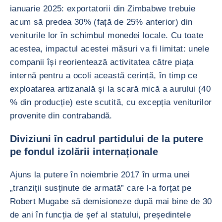
ianuarie 2025: exportatorii din Zimbabwe trebuie
acum să predea 30% (față de 25% anterior) din
veniturile lor în schimbul monedei locale. Cu toate
acestea, impactul acestei măsuri va fi limitat: unele
companii își reorientează activitatea către piața
internă pentru a ocoli această cerință, în timp ce
exploatarea artizanală și la scară mică a aurului (40
% din producție) este scutită, cu excepția veniturilor
provenite din contrabandă.
Diviziuni în cadrul partidului de la putere
pe fondul izolării internaționale
Ajuns la putere în noiembrie 2017 în urma unei
„tranziții susținute de armată” care l-a forțat pe
Robert Mugabe să demisioneze după mai bine de 30
de ani în funcția de șef al statului, președintele