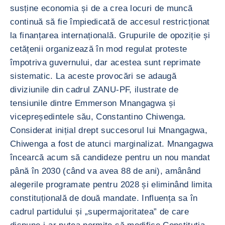
susține economia și de a crea locuri de muncă
continuă să fie împiedicată de accesul restricționat
la finanțarea internațională. Grupurile de opoziție și
cetățenii organizează în mod regulat proteste
împotriva guvernului, dar acestea sunt reprimate
sistematic. La aceste provocări se adaugă
diviziunile din cadrul ZANU-PF, ilustrate de
tensiunile dintre Emmerson Mnangagwa și
vicepreședintele său, Constantino Chiwenga.
Considerat inițial drept succesorul lui Mnangagwa,
Chiwenga a fost de atunci marginalizat. Mnangagwa
încearcă acum să candideze pentru un nou mandat
până în 2030 (când va avea 88 de ani), amânând
alegerile programate pentru 2028 și eliminând limita
constituțională de două mandate. Influența sa în
cadrul partidului și „supermajoritatea” de care