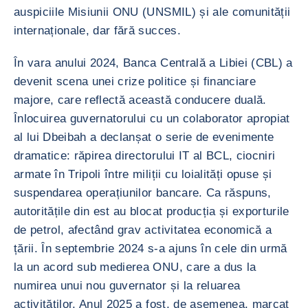
auspiciile Misiunii ONU (UNSMIL) și ale comunității
internaționale, dar fără succes.
În vara anului 2024, Banca Centrală a Libiei (CBL) a
devenit scena unei crize politice și financiare
majore, care reflectă această conducere duală.
Înlocuirea guvernatorului cu un colaborator apropiat
al lui Dbeibah a declanșat o serie de evenimente
dramatice: răpirea directorului IT al BCL, ciocniri
armate în Tripoli între miliții cu loialități opuse și
suspendarea operațiunilor bancare. Ca răspuns,
autoritățile din est au blocat producția și exporturile
de petrol, afectând grav activitatea economică a
țării. În septembrie 2024 s-a ajuns în cele din urmă
la un acord sub medierea ONU, care a dus la
numirea unui nou guvernator și la reluarea
activităților. Anul 2025 a fost, de asemenea, marcat