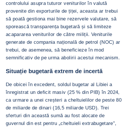
controlului asupra tuturor veniturilor în valută
provenite din exporturile de țiței, aceasta ar trebui
să poată gestiona mai bine rezervele valutare, să
sporească transparența bugetară și să limiteze
acapararea veniturilor de către miliții. Veniturile
generate de compania națională de petrol (NOC) ar
trebui, de asemenea, să beneficieze în mod
semnificativ de pe urma abolirii acestui mecanism.
Situație bugetară extrem de incertă
De obicei în excedent, soldul bugetar al Libiei a
înregistrat un deficit masiv (25 % din PIB) în 2024,
ca urmare a unei creșteri a cheltuielilor de peste 80
de miliarde de dinari (16,5 miliarde USD). Trei
sferturi din această sumă au fost alocate de
guvernul din est pentru „cheltuieli extrabugetare”,