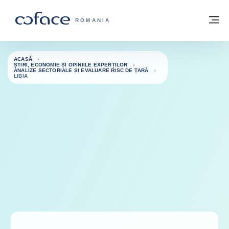
Go to content
Înapoi la pagina de start
M
COFACE FOR TRADE - WEBSITE GRUP
ROMANIA
ACASĂ
ȘTIRI, ECONOMIE ȘI OPINIILE EXPERȚILOR
ANALIZE SECTORIALE ȘI EVALUARE RISC DE ȚARĂ
LIBIA