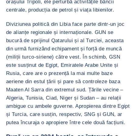
orașului Tripoli, ele perturbă activitățile băncii
centrale, producția de petrol și viața libienilor.
Diviziunea politică din Libia face parte dintr-un joc
de alianțe regionale și internaționale. GUN se
bucură de sprijinul Qatarului și al Turciei, aceasta
din urmă furnizând echipament și forță de muncă
(miliții turco-siriene) către vest. În schimb, GSN
este susținut de Egipt, Emiratele Arabe Unite și
Rusia, care are o prezență la mai multe baze
aeriene din estul țării și pare să controleze baza
Maaten Al Sarra din extremul sud. Țările vecine –
Algeria, Tunisia, Ciad, Niger și Sudan – au relații
ambigue cu ambele guverne. Apropierea dintre Egipt
și Turcia, care susțin, respectiv, SNG și GUN, ar
putea încuraja o apropiere între cele două facțiuni.