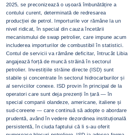
2025, se preconizează o ușoară îmbunătățire a
contului curent, determinată de redresarea
producției de petrol. Importurile vor rămâne la un
nivel ridicat, în special din cauza încetării
mecanismului de swap petrolier, care impune acum
includerea importurilor de combustibil în statistici.
Contul de servicii va rămâne deficitar, întrucât Libia
angajează forță de muncă străină în sectorul
petrolier. Investițiile străine directe (ISD) sunt
stabile și concentrate în sectorul hidrocarburilor și
al serviciilor conexe. ISD provin în principal de la
operatori care sunt deja prezenți în țară — în
special companii olandeze, americane, italiene și
sud-coreene — care continuă să adopte o abordare
prudentă, având în vedere dezordinea instituțională
persistentă, în ciuda faptului că li s-au oferit
numeroase blocuri petroliere. ISD ia adesea forma