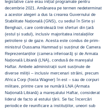
legislative care erau inițial programate pentru
decembrie 2021. Amânarea pe termen nedeterminat
a acestor alegeri a dus la crearea Guvernului de
Stabilitate Națională (GNS), cu sediul în Sirte și
Benghazi, care controlează trei sferturi din țară
(estul și sudul), inclusiv majoritatea instalațiilor
petroliere și de gaze. Acesta este condus de prim-
ministrul Oussama Hammad și susținut de Camera
Reprezentanților (camera inferioară) și de Armata
Națională Libiană (LNA), condusă de mareșalul
Haftar. Ambele administrații sunt susținute de
diverse miliții – inclusiv mercenari străini, precum
Africa Corp (fosta Wagner) în est – sau de corpuri
militare, printre care se numără LNA (Armata
Națională Libiană) a mareșalului Haftar, considerat
liderul de facto al estului țării. Se fac încercări
periodice de reunificare a instituțiilor, uneori sub