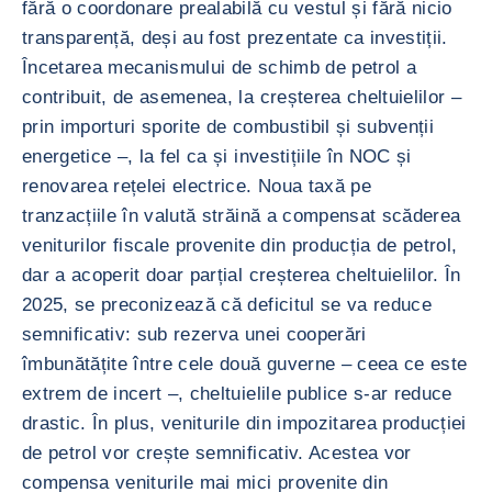
fără o coordonare prealabilă cu vestul și fără nicio
transparență, deși au fost prezentate ca investiții.
Încetarea mecanismului de schimb de petrol a
contribuit, de asemenea, la creșterea cheltuielilor –
prin importuri sporite de combustibil și subvenții
energetice –, la fel ca și investițiile în NOC și
renovarea rețelei electrice. Noua taxă pe
tranzacțiile în valută străină a compensat scăderea
veniturilor fiscale provenite din producția de petrol,
dar a acoperit doar parțial creșterea cheltuielilor. În
2025, se preconizează că deficitul se va reduce
semnificativ: sub rezerva unei cooperări
îmbunătățite între cele două guverne – ceea ce este
extrem de incert –, cheltuielile publice s-ar reduce
drastic. În plus, veniturile din impozitarea producției
de petrol vor crește semnificativ. Acestea vor
compensa veniturile mai mici provenite din