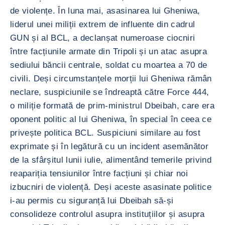
de violențe. În luna mai, asasinarea lui Gheniwa,
liderul unei miliții extrem de influente din cadrul
GUN și al BCL, a declanșat numeroase ciocniri
între facțiunile armate din Tripoli și un atac asupra
sediului băncii centrale, soldat cu moartea a 70 de
civili. Deși circumstanțele morții lui Gheniwa rămân
neclare, suspiciunile se îndreaptă către Force 444,
o miliție formată de prim-ministrul Dbeibah, care era
oponent politic al lui Gheniwa, în special în ceea ce
privește politica BCL. Suspiciuni similare au fost
exprimate și în legătură cu un incident asemănător
de la sfârșitul lunii iulie, alimentând temerile privind
reapariția tensiunilor între facțiuni și chiar noi
izbucniri de violență. Deși aceste asasinate politice
i-au permis cu siguranță lui Dbeibah să-și
consolideze controlul asupra instituțiilor și asupra