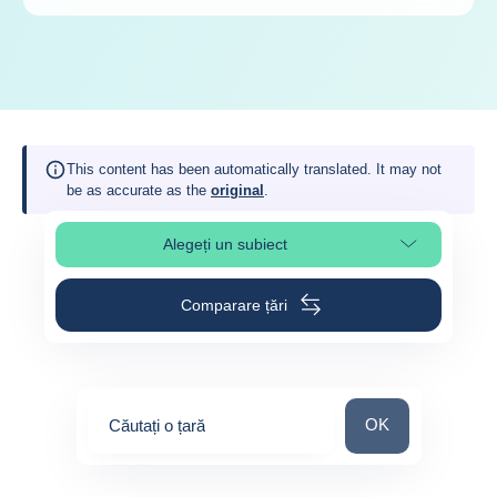
This content has been automatically translated. It may not
be as accurate as the
original
.
Alegeți un subiect
Select page section
Comparare țări
Căutați o țară
OK
Căutați o țară
0
suggestions