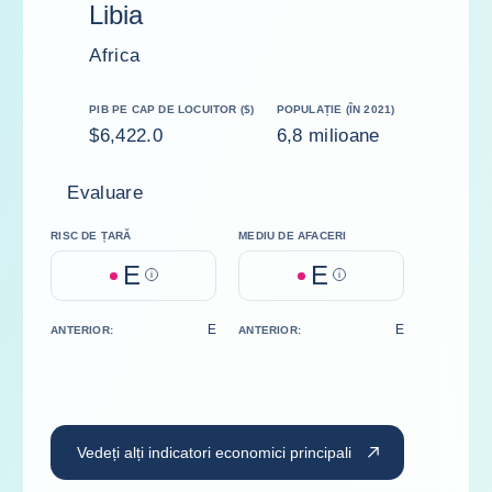
Libia
Africa
PIB PE CAP DE LOCUITOR ($)
POPULAȚIE (ÎN 2021)
$6,422.0
6,8 milioane
Evaluare
RISC DE ȚARĂ
MEDIU DE AFACERI
E
E
Help
Help
E
E
ANTERIOR:
ANTERIOR:
Vedeți alți indicatori economici principali