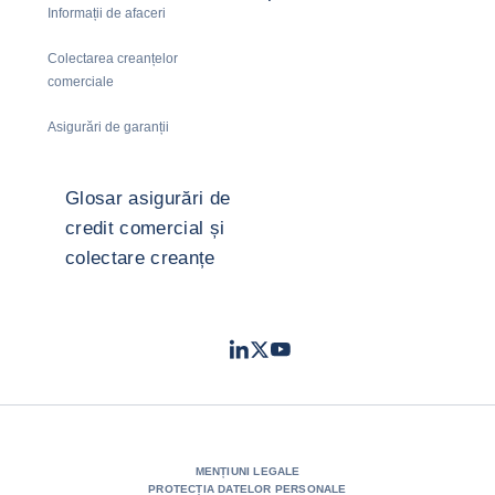
Informații de afaceri
Colectarea creanțelor
comerciale
Asigurări de garanții
Glosar asigurări de
credit comercial și
colectare creanțe
LinkedIn
Twitter
Youtube
- Coface
- Coface
- Coface
MENȚIUNI LEGALE
PROTECȚIA DATELOR PERSONALE