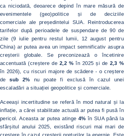
ca niciodată, deoarece depind în mare măsură de
evenimentele (geo)politice și de deciziile
comerciale ale președintelui SUA. Reintroducerea
tarifelor după perioadele de suspendare de 90 de
zile (9 iulie pentru restul lumii, 12 august pentru
China) ar putea avea un impact semnificativ asupra
creșterii globale. Se preconizează o încetinire
accentuată (creștere de
2,2 %
în 2025 și de
2,3 %
în 2026), cu riscuri majore de scădere - o creștere
de
sub 2%
nu poate fi exclusă în cazul unei
escaladări a situației geopolitice și comerciale.
Aceeași incertitudine se referă în mod natural și la
inflație, a cărei stabilitate actuală ar putea fi pusă în
pericol. Aceasta ar putea atinge
4%
în SUA până la
sfârșitul anului 2025, existând riscuri mai mari de
creștere în cazul creșterii prețurilor la energie. Este