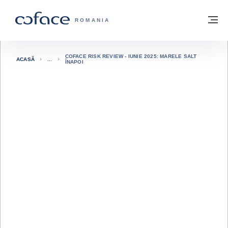
Go to content
Înapoi la pagina de start
M
COFACE FOR TRADE - WEBSITE GRUP
ROMANIA
COFACE RISK REVIEW - IUNIE 2025: MARELE SALT
ACASĂ
ÎNAPOI