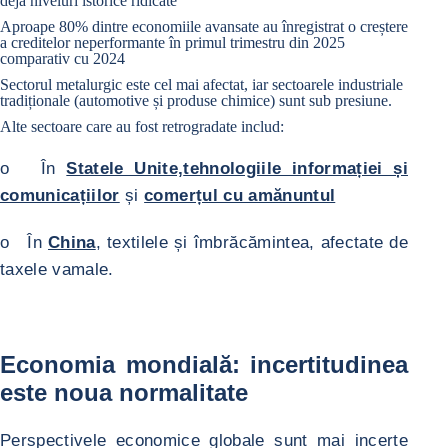
deja niveluri istorice ridicate
Aproape 80% dintre economiile avansate au înregistrat o creștere
a creditelor neperformante în primul trimestru din 2025
comparativ cu 2024
Sectorul
metalurgic
este cel mai afectat, iar sectoarele industriale
tradiționale (
automotive
și produse
chimice
) sunt sub presiune.
Alte sectoare care au fost retrogradate includ:
o În
Statele Unite,
tehnologiile informației și
comunicațiilor
și
comerțul cu amănuntul
o În
China
, textilele și îmbrăcămintea, afectate de
taxele vamale.
Economia mondială: incertitudinea
este noua normalitate
Perspectivele economice globale sunt mai incerte