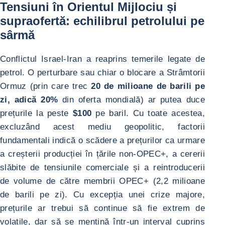
Tensiuni în Orientul Mijlociu și
supraofertă: echilibrul petrolului pe
sârmă
Conflictul Israel-Iran a reaprins temerile legate de
petrol. O perturbare sau chiar o blocare a Strâmtorii
Ormuz (prin care trec
20 de milioane de barili pe
zi, adică 20%
din oferta mondială) ar putea duce
prețurile la peste
$100
pe baril. Cu toate acestea,
excluzând acest mediu geopolitic, factorii
fundamentali indică o scădere a prețurilor ca urmare
a creșterii producției în țările non-OPEC+, a cererii
slăbite de tensiunile comerciale și a reintroducerii
de volume de către membrii OPEC+ (2,2 milioane
de barili pe zi). Cu excepția unei crize majore,
prețurile ar trebui să continue să fie extrem de
volatile, dar să se mențină într-un interval cuprins