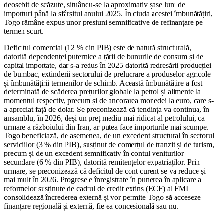
deosebit de scăzute, situându-se la aproximativ șase luni de
importuri până la sfârșitul anului 2025. În ciuda acestei îmbunătățiri,
Togo rămâne expus unor presiuni semnificative de refinanțare pe
termen scurt.
Deficitul comercial (12 % din PIB) este de natură structurală,
datorită dependenței puternice a țării de bunurile de consum și de
capital importate, dar s-a redus în 2025 datorită redresării producției
de bumbac, extinderii sectorului de prelucrare a produselor agricole
și îmbunătățirii termenilor de schimb. Această îmbunătățire a fost
determinată de scăderea prețurilor globale la petrol și alimente la
momentul respectiv, precum și de ancorarea monedei la euro, care s-
a apreciat față de dolar. Se preconizează că tendința va continua, în
ansamblu, în 2026, deși un preț mediu mai ridicat al petrolului, ca
urmare a războiului din Iran, ar putea face importurile mai scumpe.
Togo beneficiază, de asemenea, de un excedent structural în sectorul
serviciilor (3 % din PIB), susținut de comerțul de tranzit și de turism,
precum și de un excedent semnificativ în contul veniturilor
secundare (6 % din PIB), datorită remitențelor expatriaților. Prin
urmare, se preconizează că deficitul de cont curent se va reduce și
mai mult în 2026. Progresele înregistrate în punerea în aplicare a
reformelor susținute de cadrul de credit extins (ECF) al FMI
consolidează încrederea externă și vor permite Togo să acceseze
finanțare regională și externă, fie ea concesională sau nu.