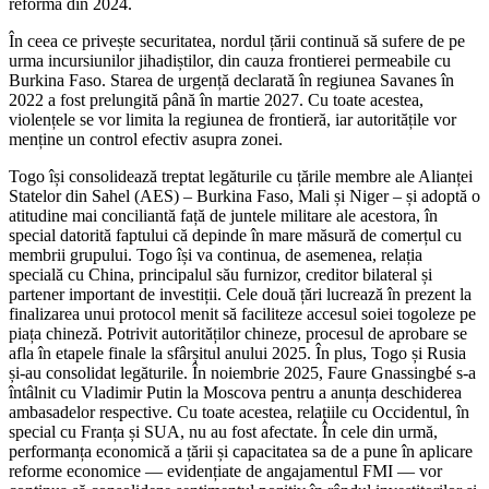
reforma din 2024.
În ceea ce privește securitatea, nordul țării continuă să sufere de pe
urma incursiunilor jihadiștilor, din cauza frontierei permeabile cu
Burkina Faso. Starea de urgență declarată în regiunea Savanes în
2022 a fost prelungită până în martie 2027. Cu toate acestea,
violențele se vor limita la regiunea de frontieră, iar autoritățile vor
menține un control efectiv asupra zonei.
Togo își consolidează treptat legăturile cu țările membre ale Alianței
Statelor din Sahel (AES) – Burkina Faso, Mali și Niger – și adoptă o
atitudine mai conciliantă față de juntele militare ale acestora, în
special datorită faptului că depinde în mare măsură de comerțul cu
membrii grupului. Togo își va continua, de asemenea, relația
specială cu China, principalul său furnizor, creditor bilateral și
partener important de investiții. Cele două țări lucrează în prezent la
finalizarea unui protocol menit să faciliteze accesul soiei togoleze pe
piața chineză. Potrivit autorităților chineze, procesul de aprobare se
afla în etapele finale la sfârșitul anului 2025. În plus, Togo și Rusia
și-au consolidat legăturile. În noiembrie 2025, Faure Gnassingbé s-a
întâlnit cu Vladimir Putin la Moscova pentru a anunța deschiderea
ambasadelor respective. Cu toate acestea, relațiile cu Occidentul, în
special cu Franța și SUA, nu au fost afectate. În cele din urmă,
performanța economică a țării și capacitatea sa de a pune în aplicare
reforme economice — evidențiate de angajamentul FMI — vor