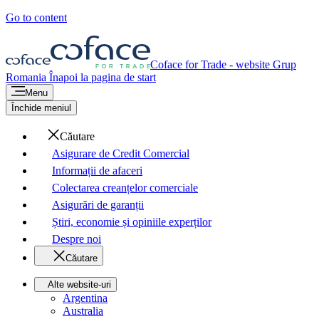
Go to content
Coface for Trade - website Grup
Romania
Înapoi la pagina de start
Menu
Închide meniul
Căutare
Asigurare de Credit Comercial
Informații de afaceri
Colectarea creanțelor comerciale
Asigurări de garanții
Știri, economie și opiniile experților
Despre noi
Căutare
Alte website-uri
Argentina
Australia