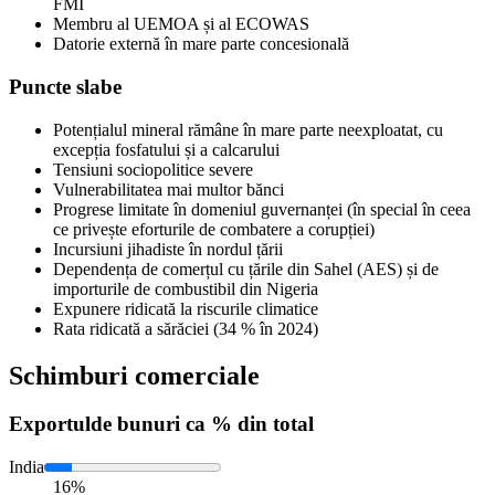
FMI
Membru al UEMOA și al ECOWAS
Datorie externă în mare parte concesională
Puncte slabe
Potențialul mineral rămâne în mare parte neexploatat, cu
excepția fosfatului și a calcarului
Tensiuni sociopolitice severe
Vulnerabilitatea mai multor bănci
Progrese limitate în domeniul guvernanței (în special în ceea
ce privește eforturile de combatere a corupției)
Incursiuni jihadiste în nordul țării
Dependența de comerțul cu țările din Sahel (AES) și de
importurile de combustibil din Nigeria
Expunere ridicată la riscurile climatice
Rata ridicată a sărăciei (34 % în 2024)
Schimburi comerciale
Exportul
de bunuri ca % din total
India
16%