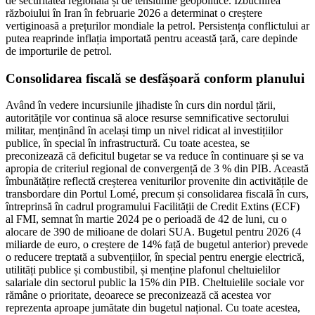
de securitatea regională și de tensiunile geopolitice. Izbucnirea
războiului în Iran în februarie 2026 a determinat o creștere
vertiginoasă a prețurilor mondiale la petrol. Persistența conflictului ar
putea reaprinde inflația importată pentru această țară, care depinde
de importurile de petrol.
Consolidarea fiscală se desfășoară conform planului
Având în vedere incursiunile jihadiste în curs din nordul țării,
autoritățile vor continua să aloce resurse semnificative sectorului
militar, menținând în același timp un nivel ridicat al investițiilor
publice, în special în infrastructură. Cu toate acestea, se
preconizează că deficitul bugetar se va reduce în continuare și se va
apropia de criteriul regional de convergență de 3 % din PIB. Această
îmbunătățire reflectă creșterea veniturilor provenite din activitățile de
transbordare din Portul Lomé, precum și consolidarea fiscală în curs,
întreprinsă în cadrul programului Facilității de Credit Extins (ECF)
al FMI, semnat în martie 2024 pe o perioadă de 42 de luni, cu o
alocare de 390 de milioane de dolari SUA. Bugetul pentru 2026 (4
miliarde de euro, o creștere de 14% față de bugetul anterior) prevede
o reducere treptată a subvențiilor, în special pentru energie electrică,
utilități publice și combustibil, și menține plafonul cheltuielilor
salariale din sectorul public la 15% din PIB. Cheltuielile sociale vor
rămâne o prioritate, deoarece se preconizează că acestea vor
reprezenta aproape jumătate din bugetul național. Cu toate acestea,