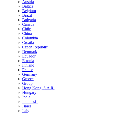
Austria
Baltics
Belgium
Brazil
Bulgaria
Canada
Chile
China
Colombia
Croatia
Czech Republic
Denmark
Ecuador
Estonia
Finland
France
Germany
Greece
Group
Hong Kong, S.A.R.
Hungary
India
Indonesia
Israel
Italy