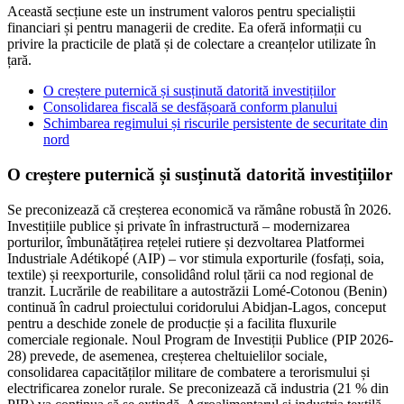
Această secțiune este un instrument valoros pentru specialiștii
financiari și pentru managerii de credite. Ea oferă informații cu
privire la practicile de plată și de colectare a creanțelor utilizate în
țară.
O creștere puternică și susținută datorită investițiilor
Consolidarea fiscală se desfășoară conform planului
Schimbarea regimului și riscurile persistente de securitate din
nord
O creștere puternică și susținută datorită investițiilor
Se preconizează că creșterea economică va rămâne robustă în 2026.
Investițiile publice și private în infrastructură – modernizarea
porturilor, îmbunătățirea rețelei rutiere și dezvoltarea Platformei
Industriale Adétikopé (AIP) – vor stimula exporturile (fosfați, soia,
textile) și reexporturile, consolidând rolul țării ca nod regional de
tranzit. Lucrările de reabilitare a autostrăzii Lomé-Cotonou (Benin)
continuă în cadrul proiectului coridorului Abidjan-Lagos, conceput
pentru a deschide zonele de producție și a facilita fluxurile
comerciale regionale. Noul Program de Investiții Publice (PIP 2026-
28) prevede, de asemenea, creșterea cheltuielilor sociale,
consolidarea capacităților militare de combatere a terorismului și
electrificarea zonelor rurale. Se preconizează că industria (21 % din