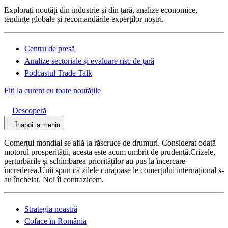
Explorați noutăți din industrie și din țară, analize economice,
tendințe globale și recomandările experților noștri.
Centru de presă
Analize sectoriale și evaluare risc de țară
Podcastul Trade Talk
Fiți la curent cu toate noutățile
Descoperă
Înapoi la meniu
Comerțul mondial se află la răscruce de drumuri. Considerat odată
motorul prosperității, acesta este acum umbrit de prudență.Crizele,
perturbările și schimbarea priorităților au pus la încercare
încrederea.Unii spun că zilele curajoase le comerțului internațional s-
au încheiat. Noi îi contrazicem.
Strategia noastră
Coface în România