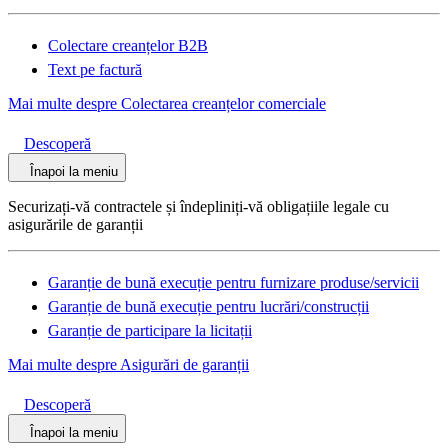
Colectare creanțelor B2B
Text pe factură
Mai multe despre Colectarea creanțelor comerciale
Descoperă
Înapoi la meniu
Securizați-vă contractele și îndepliniți-vă obligațiile legale cu
asigurările de garanții
Garanție de bună execuție pentru furnizare produse/servicii
Garanție de bună execuție pentru lucrări/construcții
Garanție de participare la licitații
Mai multe despre Asigurări de garanții
Descoperă
Înapoi la meniu