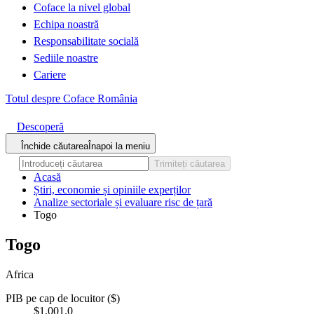
Coface la nivel global
Echipa noastră
Responsabilitate socială
Sediile noastre
Cariere
Totul despre Coface România
Descoperă
Închide căutarea
Înapoi la meniu
Trimiteți căutarea
Acasă
Știri, economie și opiniile experților
Analize sectoriale și evaluare risc de țară
Togo
Togo
Africa
PIB pe cap de locuitor ($)
$1,001.0