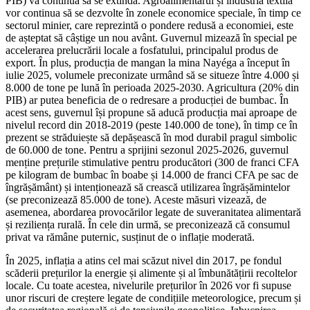
PIB) va continua să se extindă. Agroalimentarul și industria textilă
vor continua să se dezvolte în zonele economice speciale, în timp ce
sectorul minier, care reprezintă o pondere redusă a economiei, este
de așteptat să câștige un nou avânt. Guvernul mizează în special pe
accelerarea prelucrării locale a fosfatului, principalul produs de
export. În plus, producția de mangan la mina Nayéga a început în
iulie 2025, volumele preconizate urmând să se situeze între 4.000 și
8.000 de tone pe lună în perioada 2025-2030. Agricultura (20% din
PIB) ar putea beneficia de o redresare a producției de bumbac. În
acest sens, guvernul își propune să aducă producția mai aproape de
nivelul record din 2018-2019 (peste 140.000 de tone), în timp ce în
prezent se străduiește să depășească în mod durabil pragul simbolic
de 60.000 de tone. Pentru a sprijini sezonul 2025-2026, guvernul
menține prețurile stimulative pentru producători (300 de franci CFA
pe kilogram de bumbac în boabe și 14.000 de franci CFA pe sac de
îngrășământ) și intenționează să crească utilizarea îngrășămintelor
(se preconizează 85.000 de tone). Aceste măsuri vizează, de
asemenea, abordarea provocărilor legate de suveranitatea alimentară
și reziliența rurală. În cele din urmă, se preconizează că consumul
privat va rămâne puternic, susținut de o inflație moderată.
În 2025, inflația a atins cel mai scăzut nivel din 2017, pe fondul
scăderii prețurilor la energie și alimente și al îmbunătățirii recoltelor
locale. Cu toate acestea, nivelurile prețurilor în 2026 vor fi supuse
unor riscuri de creștere legate de condițiile meteorologice, precum și