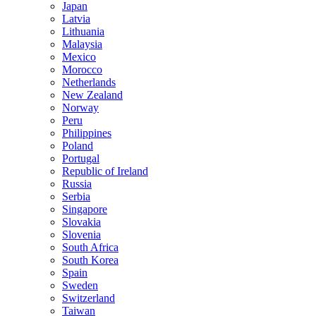
Japan
Latvia
Lithuania
Malaysia
Mexico
Morocco
Netherlands
New Zealand
Norway
Peru
Philippines
Poland
Portugal
Republic of Ireland
Russia
Serbia
Singapore
Slovakia
Slovenia
South Africa
South Korea
Spain
Sweden
Switzerland
Taiwan