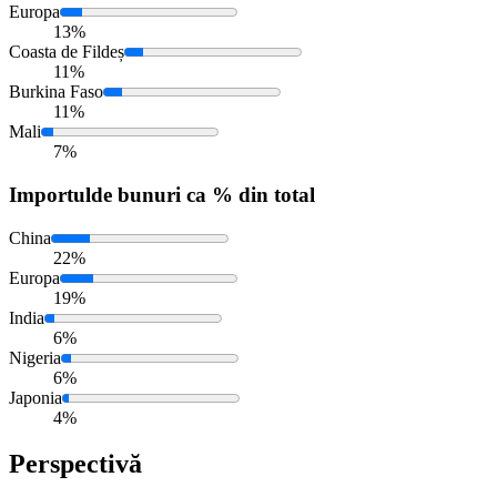
Europa
13%
Coasta de Fildeș
11%
Burkina Faso
11%
Mali
7%
Importul
de bunuri ca % din total
China
22%
Europa
19%
India
6%
Nigeria
6%
Japonia
4%
Perspectivă