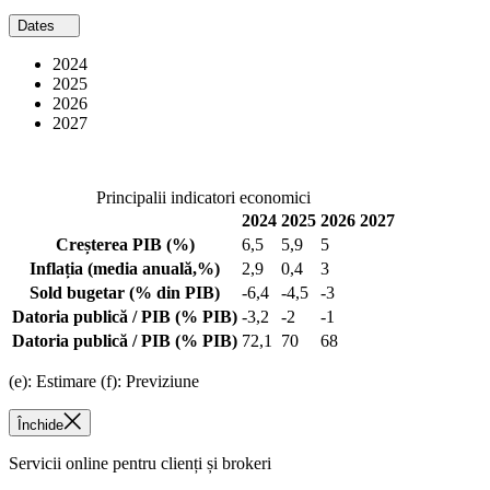
Dates
2024
2025
2026
2027
Principalii indicatori economici
2024
2025
2026
2027
Creșterea PIB
(%)
6,5
5,9
5
Inflația
(media anuală,%)
2,9
0,4
3
Sold bugetar
(% din PIB)
-6,4
-4,5
-3
Datoria publică / PIB
(% PIB)
-3,2
-2
-1
Datoria publică / PIB
(% PIB)
72,1
70
68
(e): Estimare (f): Previziune
Închide
Servicii online pentru clienți și brokeri