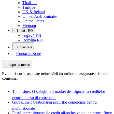
Thailand
Türkiye
UK & Ireland
United Arab Emirates
United States
Vietnam
limbă :
RO
engleză EN
Română RO
Conectare
Contactează-ne
Înapoi la meniu
Evitați riscurile asociate neîncasării facturilor cu asigurarea de credit
comercial
TradeLiner: O soluție mid-market de asigurare a creditelor
pentru tranzacții comerciale
GlobaLiner: Gestionarea riscurilor comerciale pentru
multinaționale
EasyLiner: asigurare de credit all-inclusive online pentru firme