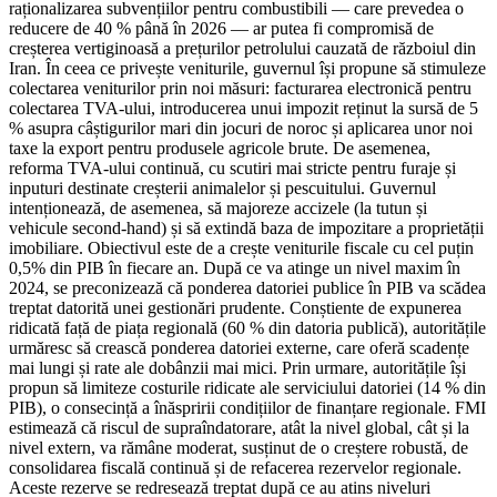
raționalizarea subvențiilor pentru combustibili — care prevedea o
reducere de 40 % până în 2026 — ar putea fi compromisă de
creșterea vertiginoasă a prețurilor petrolului cauzată de războiul din
Iran. În ceea ce privește veniturile, guvernul își propune să stimuleze
colectarea veniturilor prin noi măsuri: facturarea electronică pentru
colectarea TVA-ului, introducerea unui impozit reținut la sursă de 5
% asupra câștigurilor mari din jocuri de noroc și aplicarea unor noi
taxe la export pentru produsele agricole brute. De asemenea,
reforma TVA-ului continuă, cu scutiri mai stricte pentru furaje și
inputuri destinate creșterii animalelor și pescuitului. Guvernul
intenționează, de asemenea, să majoreze accizele (la tutun și
vehicule second-hand) și să extindă baza de impozitare a proprietății
imobiliare. Obiectivul este de a crește veniturile fiscale cu cel puțin
0,5% din PIB în fiecare an. După ce va atinge un nivel maxim în
2024, se preconizează că ponderea datoriei publice în PIB va scădea
treptat datorită unei gestionări prudente. Conștiente de expunerea
ridicată față de piața regională (60 % din datoria publică), autoritățile
urmăresc să crească ponderea datoriei externe, care oferă scadențe
mai lungi și rate ale dobânzii mai mici. Prin urmare, autoritățile își
propun să limiteze costurile ridicate ale serviciului datoriei (14 % din
PIB), o consecință a înăspririi condițiilor de finanțare regionale. FMI
estimează că riscul de supraîndatorare, atât la nivel global, cât și la
nivel extern, va rămâne moderat, susținut de o creștere robustă, de
consolidarea fiscală continuă și de refacerea rezervelor regionale.
Aceste rezerve se redresează treptat după ce au atins niveluri