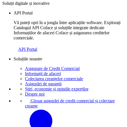
Soluții digitale și inovative
API Portal
Vă puteți opri în a jongla între aplicațiile software. Explorați
Catalogul API Coface și soluțiile integrate dedicate
Informațiilor de afaceri Coface și asigurarea creditelor
comerciale.
API Portal
Soluțiile noastre
Asigurare de Credit Comercial
Informații de afaceri
Colectarea creanțelor comerciale
Asigurări de garanții
Știri, economie și opiniile experților
Despre noi
Glosar asigurări de credit comercial și colectare
creanțe