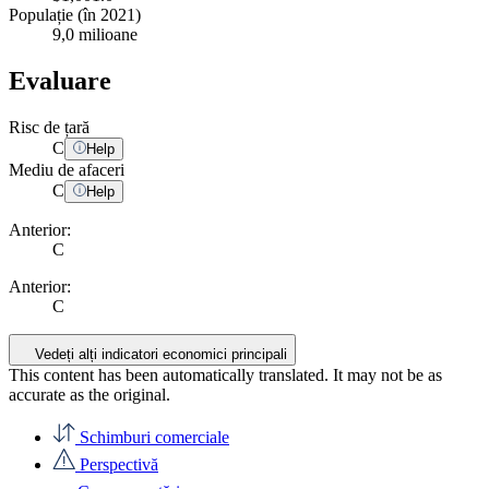
Populație (în 2021)
9,0 milioane
Evaluare
Risc de țară
C
Help
Mediu de afaceri
C
Help
Anterior:
C
Anterior:
C
Vedeți alți indicatori economici principali
This content has been automatically translated. It may not be as
accurate as the
original
.
Schimburi comerciale
Perspectivă