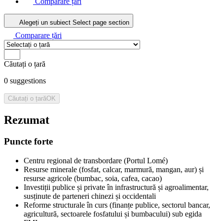
Comparare țări
Alegeți un subiect
Select page section
Comparare țări
Căutați o țară
0
suggestions
Căutați o țară
OK
Rezumat
Puncte forte
Centru regional de transbordare (Portul Lomé)
Resurse minerale (fosfat, calcar, marmură, mangan, aur) și
resurse agricole (bumbac, soia, cafea, cacao)
Investiții publice și private în infrastructură și agroalimentar,
susținute de parteneri chinezi și occidentali
Reforme structurale în curs (finanțe publice, sectorul bancar,
agricultură, sectoarele fosfatului și bumbacului) sub egida