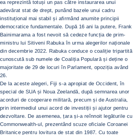
ea reprezintă totuși un pas către instaurarea unui
adevărat stat de drept, punând bazele unui cadru
instituțional mai stabil și afirmând anumite principii
democratice fundamentale. După 16 ani la putere, Frank
Bainimarama a fost nevoit să cedeze funcția de prim-
ministru lui Sitiveni Rabuka în urma alegerilor naționale
din decembrie 2022. Rabuka conduce o coaliție tripartită
cunoscută sub numele de Coaliția Populară și deține o
majoritate de 29 de locuri în Parlament, opoziția având
26.
De la aceste alegeri, Fiji s-a apropiat de Occident, în
special de SUA și Noua Zeelandă, după semnarea unor
acorduri de cooperare militară, precum și de Australia,
prin intermediul unui acord de investiții și ajutor pentru
dezvoltare. De asemenea, țara și-a reînnoit legăturile cu
Commonwealth-ul, prezentând scuze oficiale Coroanei
Britanice pentru lovitura de stat din 1987. Cu toate