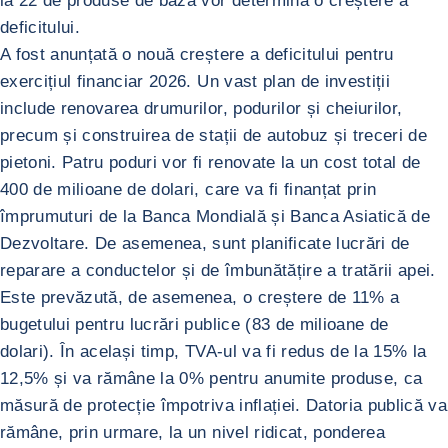
la 22 de produse de bază vor determina o creștere a
deficitului.
A fost anunțată o nouă creștere a deficitului pentru
exercițiul financiar 2026. Un vast plan de investiții
include renovarea drumurilor, podurilor și cheiurilor,
precum și construirea de stații de autobuz și treceri de
pietoni. Patru poduri vor fi renovate la un cost total de
400 de milioane de dolari, care va fi finanțat prin
împrumuturi de la Banca Mondială și Banca Asiatică de
Dezvoltare. De asemenea, sunt planificate lucrări de
reparare a conductelor și de îmbunătățire a tratării apei.
Este prevăzută, de asemenea, o creștere de 11% a
bugetului pentru lucrări publice (83 de milioane de
dolari). În același timp, TVA-ul va fi redus de la 15% la
12,5% și va rămâne la 0% pentru anumite produse, ca
măsură de protecție împotriva inflației. Datoria publică va
rămâne, prin urmare, la un nivel ridicat, ponderea