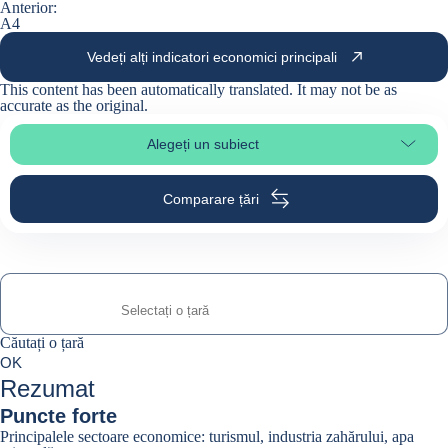
Anterior:
A4
Vedeți alți indicatori economici principali
This content has been automatically translated. It may not be as
accurate as the
original
.
Alegeți un subiect
Select page section
Comparare țări
Căutați o țară
Căutați o țară
0
OK
suggestions
Rezumat
Puncte forte
Principalele sectoare economice: turismul, industria zahărului, apa