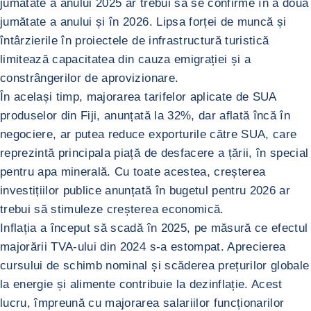
jumătate a anului 2025 ar trebui să se confirme în a doua
jumătate a anului și în 2026. Lipsa forței de muncă și
întârzierile în proiectele de infrastructură turistică
limitează capacitatea din cauza emigrației și a
constrângerilor de aprovizionare.
În același timp, majorarea tarifelor aplicate de SUA
produselor din Fiji, anunțată la 32%, dar aflată încă în
negociere, ar putea reduce exporturile către SUA, care
reprezintă principala piață de desfacere a țării, în special
pentru apa minerală. Cu toate acestea, creșterea
investițiilor publice anunțată în bugetul pentru 2026 ar
trebui să stimuleze creșterea economică.
Inflația a început să scadă în 2025, pe măsură ce efectul
majorării TVA-ului din 2024 s-a estompat. Aprecierea
cursului de schimb nominal și scăderea prețurilor globale
la energie și alimente contribuie la dezinflație. Acest
lucru, împreună cu majorarea salariilor funcționarilor