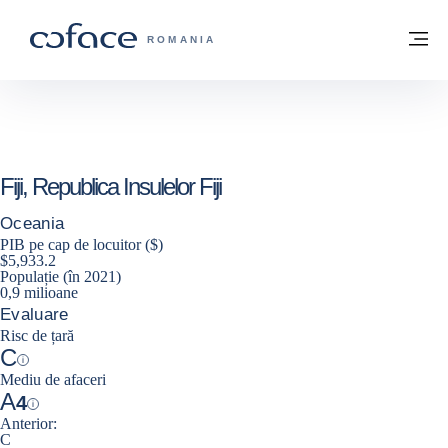
Go to content
Înapoi la pagina de start
M
COFACE FOR TRADE - WEBSITE GRUP
ROMANIA
Fiji, Republica Insulelor Fiji
Oceania
PIB pe cap de locuitor ($)
$5,933.2
Populație (în 2021)
0,9 milioane
Evaluare
Risc de țară
C
Help
Mediu de afaceri
A
4
Help
Anterior:
C