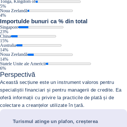
Tonga, Kingdom of
5%
Noua Zeelandă
4%
Importul
de bunuri ca % din total
Singapore
23%
China
15%
Australia
14%
Noua Zeelandă
14%
Statele Unite ale Americii
6%
Perspectivă
Această secțiune este un instrument valoros pentru
specialiștii financiari și pentru managerii de credite. Ea
oferă informații cu privire la practicile de plată și de
colectare a creanțelor utilizate în țară.
Turismul atinge un plafon, creșterea