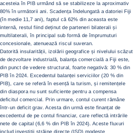
acesteia în PIB urmând să se stabilizeze la aproximativ
80% în următorii ani. Scadența îndelungată a datoriei Fiji
(în medie 11,7 ani), faptul că 62% din aceasta este
internă, restul fiind deținut de parteneri bilaterali și
multilaterali, în principal sub formă de împrumuturi
concesionale, atenuează riscul suveran.
Datorită insularității, izolării geografice și nivelului scăzut
de dezvoltare industrială, balanța comercială a Fiji este,
din punct de vedere structural, foarte negativă: 30 % din
PIB în 2024. Excedentul balanței serviciilor (20 % din
PIB), care se referă în esență la turism, și remitențele
din diaspora nu sunt suficiente pentru a compensa
deficitul comercial. Prin urmare, contul curent rămâne
într-un deficit grav. Acesta din urmă este finanțat de
excedentul de pe contul financiar, care reflectă intrările
nete de capital (6,6 % din PIB în 2024). Aceste fluxuri
includ investiții străine directe (ISD) modeste