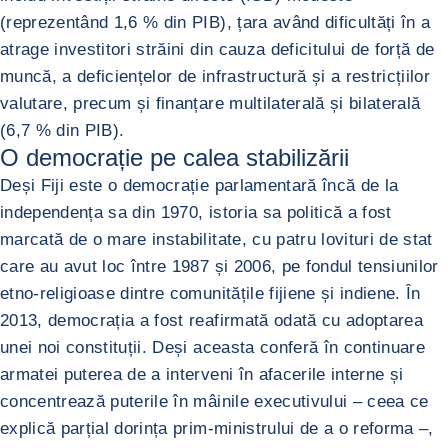
(reprezentând 1,6 % din PIB), țara având dificultăți în a
atrage investitori străini din cauza deficitului de forță de
muncă, a deficiențelor de infrastructură și a restricțiilor
valutare, precum și finanțare multilaterală și bilaterală
(6,7 % din PIB).
O democrație pe calea stabilizării
Deși Fiji este o democrație parlamentară încă de la
independența sa din 1970, istoria sa politică a fost
marcată de o mare instabilitate, cu patru lovituri de stat
care au avut loc între 1987 și 2006, pe fondul tensiunilor
etno-religioase dintre comunitățile fijiene și indiene. În
2013, democrația a fost reafirmată odată cu adoptarea
unei noi constituții. Deși aceasta conferă în continuare
armatei puterea de a interveni în afacerile interne și
concentrează puterile în mâinile executivului – ceea ce
explică parțial dorința prim-ministrului de a o reforma –,