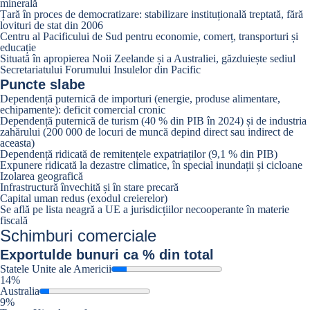
minerală
Țară în proces de democratizare: stabilizare instituțională treptată, fără
lovituri de stat din 2006
Centru al Pacificului de Sud pentru economie, comerț, transporturi și
educație
Situată în apropierea Noii Zeelande și a Australiei, găzduiește sediul
Secretariatului Forumului Insulelor din Pacific
Puncte slabe
Dependență puternică de importuri (energie, produse alimentare,
echipamente): deficit comercial cronic
Dependență puternică de turism (40 % din PIB în 2024) și de industria
zahărului (200 000 de locuri de muncă depind direct sau indirect de
aceasta)
Dependență ridicată de remitențele expatriaților (9,1 % din PIB)
Expunere ridicată la dezastre climatice, în special inundații și cicloane
Izolarea geografică
Infrastructură învechită și în stare precară
Capital uman redus (exodul creierelor)
Se află pe lista neagră a UE a jurisdicțiilor necooperante în materie
fiscală
Schimburi comerciale
Exportul
de bunuri ca % din total
Statele Unite ale Americii
14%
Australia
9%