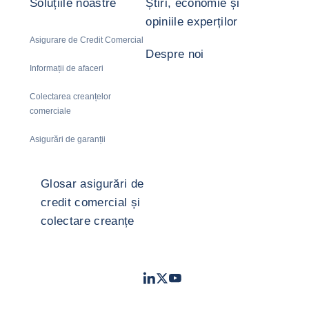
Soluțiile noastre
Știri, economie și
opiniile experților
Asigurare de Credit Comercial
Despre noi
Informații de afaceri
Colectarea creanțelor
comerciale
Asigurări de garanții
Glosar asigurări de
credit comercial și
colectare creanțe
LinkedIn
Twitter
Youtube
- Coface
- Coface
- Coface