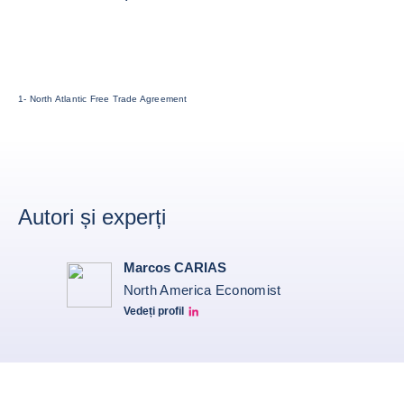
1- North Atlantic Free Trade Agreement
Autori și experți
Marcos CARIAS
North America Economist
Vedeți profil
Marcos Carias Linkedin