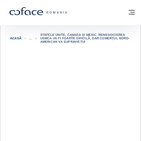
Go to content
Înapoi la pagina de start
M
COFACE FOR TRADE - WEBSITE GRUP
ROMANIA
STATELE UNITE, CANADA ȘI MEXIC: RENEGOCIEREA
ACASĂ
USMCA VA FI FOARTE DIFICILĂ, DAR COMERȚUL NORD-
AMERICAN VA SUPRAVIEȚUI