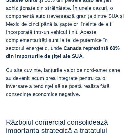
Statele Unite
și 58% din piesele
auto
ale țării
achiziționate din străinătate. În unele cazuri, o
componentă auto traversează granița dintre SUA și
Mexic de cinci până la șapte ori înainte de a fi
încorporată într-un vehicul finit. Aceste
complementarități sunt la fel de puternice în
sectorul energetic, unde
Canada reprezintă 60%
din importurile de țiței ale SUA
.
Cu alte cuvinte, lanțurile valorice nord-americane
au devenit acum prea integrate pentru ca o
inversare a tendinței să se poată realiza fără
consecințe economice negative.
Războiul comercial consolidează
importanța strategică a tratatului