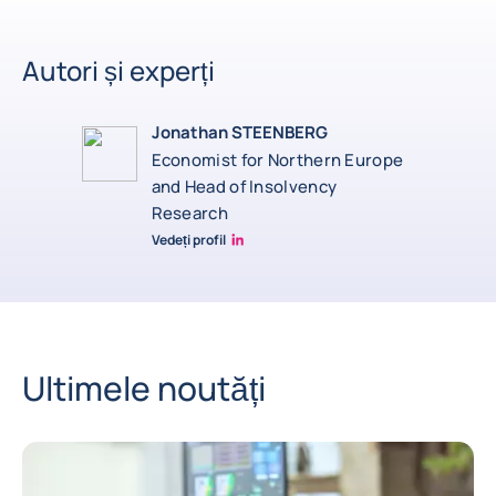
Autori și experți
Jonathan STEENBERG
Economist for Northern Europe
and Head of Insolvency
Research
Vedeți profil
Jonathan Steenberg linkedin
Ultimele noutăți