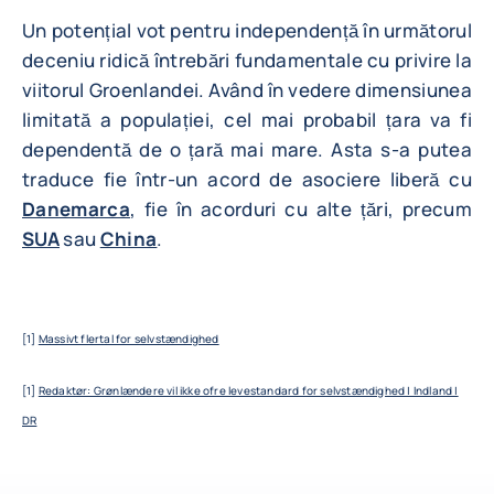
Un potențial vot pentru independență în următorul
deceniu ridică întrebări fundamentale cu privire la
viitorul Groenlandei. Având în vedere dimensiunea
limitată a populației, cel mai probabil țara va fi
dependentă de o țară mai mare. Asta s-a putea
traduce fie într-un acord de asociere liberă cu
Danemarca
, fie în acorduri cu alte țări, precum
SUA
sau
China
.
[1]
Massivt flertal for selvstændighed
[1]
Redaktør: Grønlændere vil ikke ofre levestandard for selvstændighed | Indland |
DR