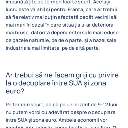
îmbunătățite pe termen foarte scurt. Același
lucru este valabil și pentru Franța, care ar trebui
să fie relativ mai puțin afectată decât vecinii săi
mai mari în cazul în care situația s-ar deteriora
mai brusc, datorită dependenței sale mai reduse
de gazele naturale, pe de o parte, și a bazei sale
industriale mai limitate, pe de altă parte.
Ar trebui să ne facem griji cu privire
la o decuplare între SUA și zona
euro?
Pe termen scurt, adică pe un orizont de 9-12 luni,
nu putem vorbi cu adevărat despre o decuplare
între SUA și zona euro. Ambele economii vor
încetini, într-adevăr, semnificativ și simultan.
O