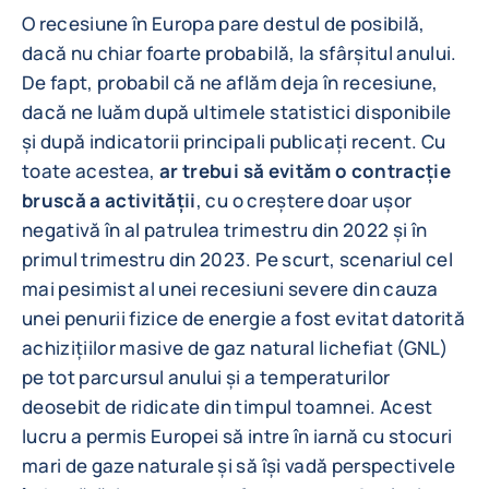
O recesiune în Europa pare destul de posibilă,
dacă nu chiar foarte probabilă, la sfârșitul anului.
De fapt, probabil că ne aflăm deja în recesiune,
dacă ne luăm după ultimele statistici disponibile
și după indicatorii principali publicați recent. Cu
toate acestea,
ar trebui să evităm o contracție
bruscă a activității
, cu o creștere doar ușor
negativă în al patrulea trimestru din 2022 și în
primul trimestru din 2023. Pe scurt, scenariul cel
mai pesimist al unei recesiuni severe din cauza
unei penurii fizice de energie a fost evitat datorită
achizițiilor masive de gaz natural lichefiat (GNL)
pe tot parcursul anului și a temperaturilor
deosebit de ridicate din timpul toamnei. Acest
lucru a permis Europei să intre în iarnă cu stocuri
mari de gaze naturale și să își vadă perspectivele