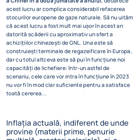
a Chinei în a doua jumătate a anului
, deoarece
acest lucru ar complica considerabil refacerea
stocurilor europene de gaze naturale. Să nu uităm
că acest lucru a fost mult mai ușor în acest an
datorită scăderii cu aproximativ un sfert a
achizițiilor chinezești de GNL. Una este să
construiești terminale de regazeificare în Europa,
dar cu totul altceva este să pui în funcțiune noi
capacități de lichefiere: într-un astfel de
scenariu, cele care vor intra în funcțiune în 2023
nu vor fi în mod clar suficiente pentru a satisface
toată cererea...
Inflația actuală, indiferent de unde
provine (materii prime, penurie