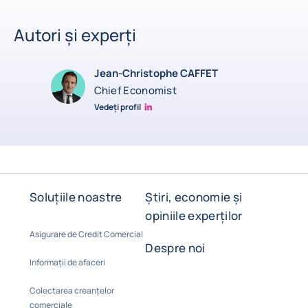
Autori și experți
Jean-Christophe CAFFET
Chief Economist
Vedeți profil
JCC Linkedin
Soluțiile noastre
Știri, economie și
opiniile experților
Asigurare de Credit Comercial
Despre noi
Informații de afaceri
Colectarea creanțelor
comerciale