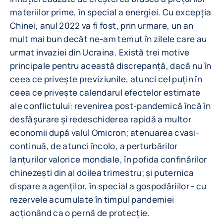
materiilor prime, în special a energiei. Cu excepția
Chinei, anul 2022 va fi fost, prin urmare, un an
mult mai bun decât ne-am temut în zilele care au
urmat invaziei din Ucraina. Există trei motive
principale pentru această discrepanță, dacă nu în
ceea ce privește previziunile, atunci cel puțin în
ceea ce privește calendarul efectelor estimate
ale conflictului: revenirea post-pandemică încă în
desfășurare și redeschiderea rapidă a multor
economii după valul Omicron; atenuarea cvasi-
continuă, de atunci încolo, a perturbărilor
lanțurilor valorice mondiale, în pofida confinărilor
chinezești din al doilea trimestru; și puternica
dispare a agenților, în special a gospodăriilor - cu
rezervele acumulate în timpul pandemiei
acționând ca o pernă de protecție.