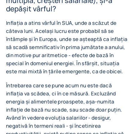
multiplă, creșteri salariale), și-a
depășit vârful?
Inflația a atins vârful în SUA, unde a scăzut de
câteva luni. Același lucru este probabil să se
întâmple și în Europa, unde se așteaptă ca inflația
să scadă semnificativ în prima jumătate a anului,
din motive pur aritmetice - efecte de bază în
special în domeniul energiei. În sfârșit, situația
este mai mixtă în țările emergente, ca de obicei.
Întrebarea care se pune acum nu este dacă
inflația va scădea, ci în ce măsură. Excluzând
energia și alimentele proaspete, așa-numita
inflație de bază nu scade, sau scade doar puțin.
Având în vedere evoluția salariilor - desigur,
negativă în termeni reali - și încetinirea
productivității, există puține șanse ca inflația să