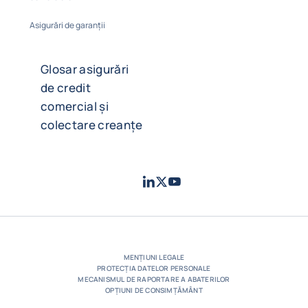
Asigurări de garanții
Glosar asigurări
de credit
comercial și
colectare creanțe
LinkedIn
Twitter
Youtube
- Coface
- Coface
- Coface
MENȚIUNI LEGALE
PROTECȚIA DATELOR PERSONALE
MECANISMUL DE RAPORTARE A ABATERILOR
OPȚIUNI DE CONSIMȚĂMÂNT