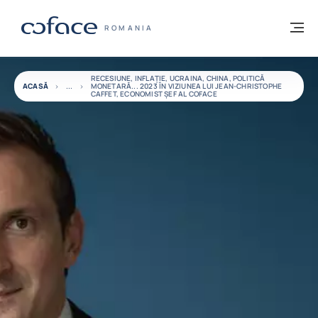
Go to content
Înapoi la pagina de start
M
COFACE FOR TRADE - WEBSITE GRUP
ROMANIA
RECESIUNE, INFLAȚIE, UCRAINA, CHINA, POLITICĂ
ACASĂ
MONETARĂ... 2023 ÎN VIZIUNEA LUI JEAN-CHRISTOPHE
CAFFET, ECONOMIST ȘEF AL COFACE