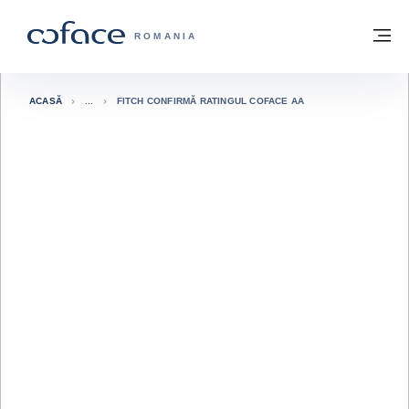
Go to content
Înapoi la pagina de start
M
COFACE FOR TRADE - WEBSITE GRUP
ROMANIA
ACASĂ
FITCH CONFIRMĂ RATINGUL COFACE AA