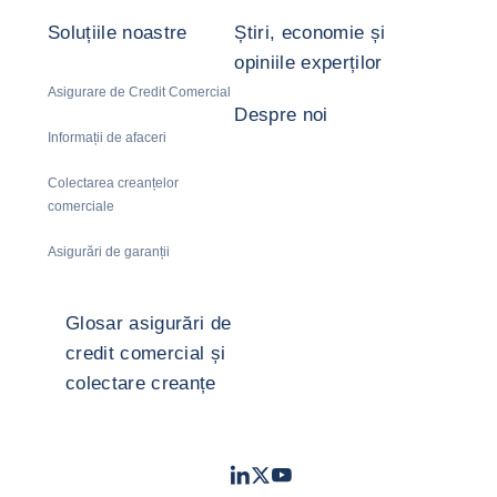
Soluțiile noastre
Știri, economie și
opiniile experților
Asigurare de Credit Comercial
Despre noi
Informații de afaceri
Colectarea creanțelor
comerciale
Asigurări de garanții
Glosar asigurări de
credit comercial și
colectare creanțe
LinkedIn
Twitter
Youtube
- Coface
- Coface
- Coface