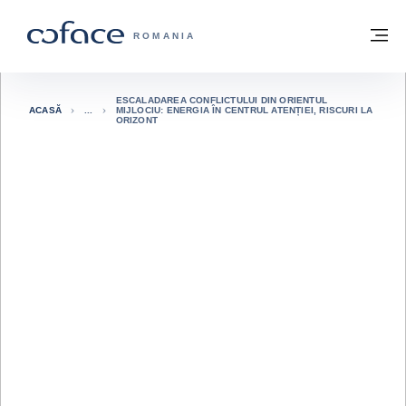
Go to content
Înapoi la pagina de start
M
COFACE FOR TRADE - WEBSITE GRUP
ROMANIA
ESCALADAREA CONFLICTULUI DIN ORIENTUL
ACASĂ
MIJLOCIU: ENERGIA ÎN CENTRUL ATENȚIEI, RISCURI LA
ORIZONT