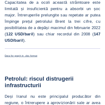
Capacitatea de a ocoli această strâmtoare este
limitată și insuficientă pentru a absorbi un șoc
major. Întreruperile prelungite sau repetate ar putea
împinge prețul petrolului Brent la trei cifre, cu
posibilitatea de a depăși maximul din februarie 2022
(
122 USD/baril
) sau chiar recordul din 2008 (
147
USD/baril
).
MĂREȘTE
<div class="ibexa_text-field" > Volum titei global </div>
Data for graph in .xlsx format
Petrolul: riscul distrugerii
infrastructurii
Deși Iranul nu este principalul producător din
regiune, o întrerupere a aprovizionării sale ar avea