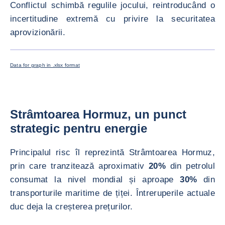
Conflictul schimbă regulile jocului, reintroducând o
incertitudine extremă cu privire la securitatea
aprovizionării.
MĂREȘTE
<div class="ibexa_text-field" > Pret baril Brent </div>
Data for graph in .xlsx format
Strâmtoarea Hormuz, un punct
strategic pentru energie
Principalul risc îl reprezintă Strâmtoarea Hormuz,
prin care tranzitează aproximativ
20%
din petrolul
consumat la nivel mondial și aproape
30%
din
transporturile maritime de țiței. Întreruperile actuale
duc deja la creșterea prețurilor.