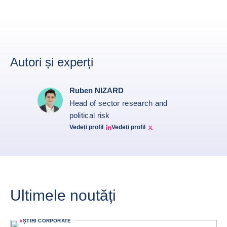
Autori și experți
Ruben NIZARD
Head of sector research and
political risk
Vedeți profil
Vedeți profil
Ruben Nizard linkedin
Ruben Nizard twitter
Ultimele noutăți
#
ȘTIRI CORPORATE