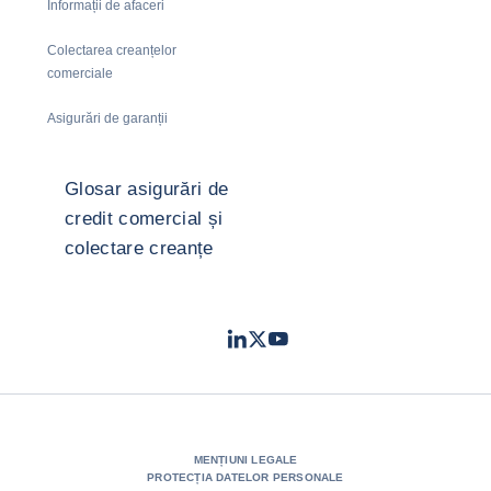
Informații de afaceri
Colectarea creanțelor
comerciale
Asigurări de garanții
Glosar asigurări de
credit comercial și
colectare creanțe
LinkedIn
Twitter
Youtube
- Coface
- Coface
- Coface
MENȚIUNI LEGALE
PROTECȚIA DATELOR PERSONALE