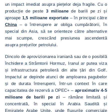
un impact imediat asupra piețelor deja fragile. Cu o
producție de peste
3 milioane
de barili pe zi și
aproape
1,5 milioane exportate
– în principal către
China
– o întrerupere ar obliga cumpărătorii, în
special din Asia, să se orienteze către alternative
mai scumpe, crescând presiunea ascendentă
asupra prețurilor petrolului.
Dincolo de aprovizionarea iraniană sau de o posibilă
închidere a Strâmtorii Hormuz, Iranul ar putea viza
și infrastructura petrolieră din alte țări din Golf.
Impactul ar depinde atunci de amploarea pagubelor
și de durata întreruperii, într-un context în care
capacitatea de rezervă a OPEC+ –
aproximativ 4-5
milioane de barili pe zi
– rămâne limitată și
concentrată, în special în Arabia Saudită și
Emiratele Arabe Unite, unde fluxurile comerciale