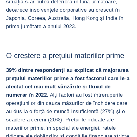
situația s-ar putea deteriora în luna următoare,
deoarece insolvențele corporative au crescut în
Japonia, Coreea, Australia, Hong Kong și India în
prima jumătate a anului 2023.
O creștere a prețului materiilor prime
39% dintre respondenți au explicat că majorarea
prețului materiilor prime a fost factorul care le-a
afectat cel mai mult vânzările și fluxul de
numerar în 2022
. Alți factori au fost întreruperile
operațiunilor din cauza măsurilor de închidere care
au dus la o forță de muncă insuficientă (27%) și o
scădere a cererii (20%). Prețurile ridicate ale
materiilor prime, în special ale energiei, ratele
ridicate ale dobânzilor și condițiile financiare stricte,