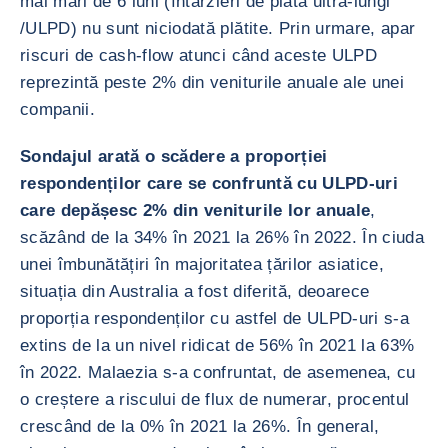
mai mari de 6 luni (întârzieri de plată ultra-lungi
/ULPD) nu sunt niciodată plătite. Prin urmare, apar
riscuri de cash-flow atunci când aceste ULPD
reprezintă peste 2% din veniturile anuale ale unei
companii.
Sondajul arată o scădere a proporției
respondenților care se confruntă cu ULPD-uri
care depășesc 2% din veniturile lor anuale
,
scăzând de la 34% în 2021 la 26% în 2022. În ciuda
unei îmbunătățiri în majoritatea țărilor asiatice,
situația din Australia a fost diferită, deoarece
proporția respondenților cu astfel de ULPD-uri s-a
extins de la un nivel ridicat de 56% în 2021 la 63%
în 2022. Malaezia s-a confruntat, de asemenea, cu
o creștere a riscului de flux de numerar, procentul
crescând de la 0% în 2021 la 26%. În general,