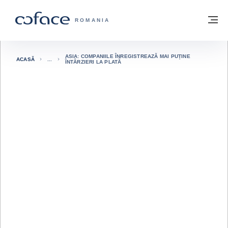
Go to content
Înapoi la pagina de start
M
COFACE FOR TRADE - WEBSITE GRUP
ROMANIA
ASIA: COMPANIILE ÎNREGISTREAZĂ MAI PUȚINE
ACASĂ
ÎNTÂRZIERI LA PLATĂ