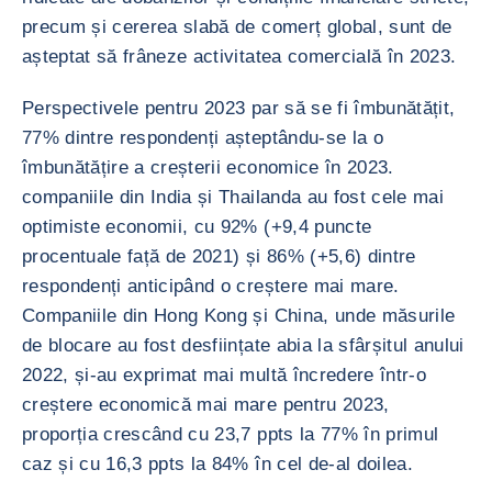
precum și cererea slabă de comerț global, sunt de
așteptat să frâneze activitatea comercială în 2023.
Perspectivele pentru 2023 par să se fi îmbunătățit,
77% dintre respondenți așteptându-se la o
îmbunătățire a creșterii economice în 2023.
companiile din India și Thailanda au fost cele mai
optimiste economii, cu 92% (+9,4 puncte
procentuale față de 2021) și 86% (+5,6) dintre
respondenți anticipând o creștere mai mare.
Companiile din Hong Kong și China, unde măsurile
de blocare au fost desființate abia la sfârșitul anului
2022, și-au exprimat mai multă încredere într-o
creștere economică mai mare pentru 2023,
proporția crescând cu 23,7 ppts la 77% în primul
caz și cu 16,3 ppts la 84% în cel de-al doilea.
MĂREȘTE