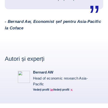
- Bernard Aw, Economist șef pentru Asia-Pacific
la Coface
Autori și experți
Bernard AW
Head of economic research Asia-
Pacific
Vedeți profil
Vedeți profil
Bernard Aw Linkedin
Bernard Aw Twitter