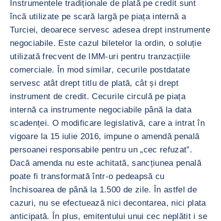
Instrumentele tradiționale de plată pe credit sunt
încă utilizate pe scară largă pe piața internă a
Turciei, deoarece servesc adesea drept instrumente
negociabile. Este cazul biletelor la ordin, o soluție
utilizată frecvent de IMM-uri pentru tranzacțiile
comerciale. În mod similar, cecurile postdatate
servesc atât drept titlu de plată, cât și drept
instrument de credit. Cecurile circulă pe piața
internă ca instrumente negociabile până la data
scadenței. O modificare legislativă, care a intrat în
vigoare la 15 iulie 2016, impune o amendă penală
persoanei responsabile pentru un „cec refuzat”.
Dacă amenda nu este achitată, sancțiunea penală
poate fi transformată într-o pedeapsă cu
închisoarea de până la 1.500 de zile. În astfel de
cazuri, nu se efectuează nici decontarea, nici plata
anticipată. În plus, emitentului unui cec neplătit i se