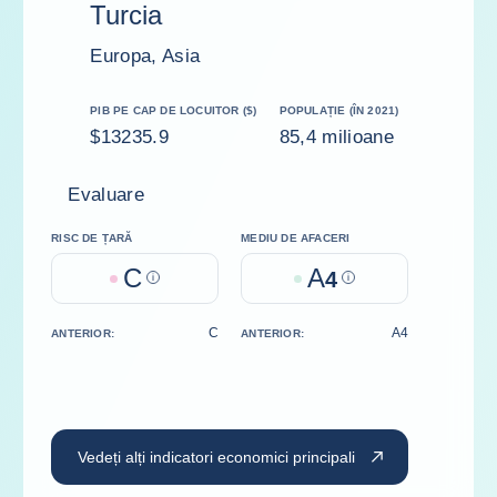
Turcia
Europa, Asia
PIB PE CAP DE LOCUITOR ($)
POPULAȚIE (ÎN 2021)
$13235.9
85,4 milioane
Evaluare
RISC DE ȚARĂ
MEDIU DE AFACERI
C
A
Help
4
Help
C
A4
ANTERIOR:
ANTERIOR:
Vedeți alți indicatori economici principali