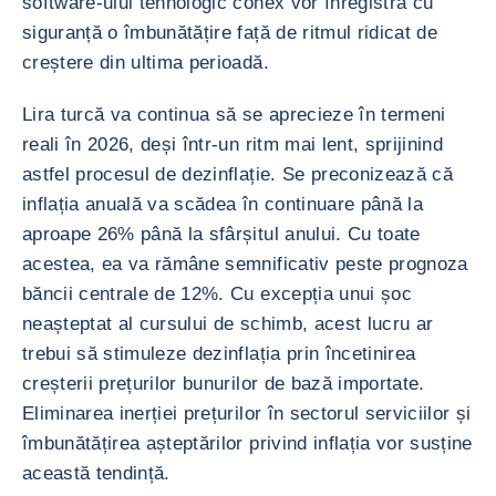
software-ului tehnologic conex vor înregistra cu
siguranță o îmbunătățire față de ritmul ridicat de
creștere din ultima perioadă.
Lira turcă va continua să se aprecieze în termeni
reali în 2026, deși într-un ritm mai lent, sprijinind
astfel procesul de dezinflație. Se preconizează că
inflația anuală va scădea în continuare până la
aproape 26% până la sfârșitul anului. Cu toate
acestea, ea va rămâne semnificativ peste prognoza
băncii centrale de 12%. Cu excepția unui șoc
neașteptat al cursului de schimb, acest lucru ar
trebui să stimuleze dezinflația prin încetinirea
creșterii prețurilor bunurilor de bază importate.
Eliminarea inerției prețurilor în sectorul serviciilor și
îmbunătățirea așteptărilor privind inflația vor susține
această tendință.