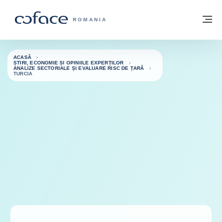
Go to content
Înapoi la pagina de start
M
COFACE FOR TRADE - WEBSITE GRUP
ROMANIA
ACASĂ
ȘTIRI, ECONOMIE ȘI OPINIILE EXPERȚILOR
ANALIZE SECTORIALE ȘI EVALUARE RISC DE ȚARĂ
TURCIA