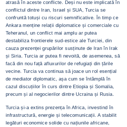
atrasă în aceste conflicte. Deși nu este implicată în
conflictul dintre Iran, Israel și SUA, Turcia se
confruntă totuși cu riscuri semnificative. În timp ce
Ankara menține relații diplomatice și comerciale cu
Teheranul, un conflict mai amplu ar putea
destabiliza frontierele sud-estice ale Turciei, din
cauza prezenței grupărilor susținute de Iran în Irak
și Siria. Turcia ar putea fi nevoită, de asemenea, să
facă din nou față afluxurilor de refugiați din țările
vecine. Turcia va continua să joace un rol esențial
de mediator diplomatic, așa cum se întâmplă în
cazul discuțiilor în curs dintre Etiopia și Somalia,
precum și al negocierilor dintre Ucraina și Rusia.
Turcia și-a extins prezența în Africa, investind în
infrastructură, energie și telecomunicații. A stabilit
legături economice solide cu națiunile africane,