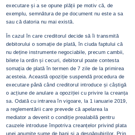
executare și a se opune plății pe motiv că, de
exemplu, semnătura de pe document nu este a sa
sau că datoria nu mai există.
În cazul în care creditorul decide să îi transmită
debitorului o somație de plată, în ciuda faptului că
nu deține instrumente negociabile, precum cambii,
bilete la ordin și cecuri, debitorul poate contesta
somația de plată în termen de 7 zile de la primirea
acesteia. Această opoziție suspendă procedura de
executare până când creditorul introduce și câștigă
o acțiune de anulare a opoziției cu privire la creanța
sa. Odată cu intrarea în vigoare, la 1 ianuarie 2019,
a reglementării care prevede că apelarea la
mediator a devenit o condiție prealabilă pentru
cauzele introduse împotriva creanțelor privind plata
unei anumite sume de bani și a despăgubirilor. Prin