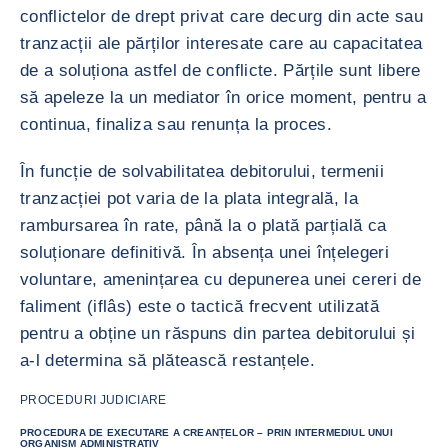
conflictelor de drept privat care decurg din acte sau
tranzacții ale părților interesate care au capacitatea
de a soluționa astfel de conflicte. Părțile sunt libere
să apeleze la un mediator în orice moment, pentru a
continua, finaliza sau renunța la proces.
În funcție de solvabilitatea debitorului, termenii
tranzacției pot varia de la plata integrală, la
rambursarea în rate, până la o plată parțială ca
soluționare definitivă. În absența unei înțelegeri
voluntare, amenințarea cu depunerea unei cereri de
faliment (iflâs) este o tactică frecvent utilizată
pentru a obține un răspuns din partea debitorului și
a-l determina să plătească restanțele.
PROCEDURI JUDICIARE
PROCEDURA DE EXECUTARE A CREANȚELOR – PRIN INTERMEDIUL UNUI
ORGANISM ADMINISTRATIV