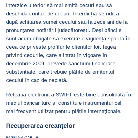
interzice ulterior să mai emită cecuri sau să
deschidă conturi de cecuri. Interdicția se ridică
după achitarea sumei cecului sau la zece ani de la
pronunțarea hotărârii judecătorești. Deși băncile
sunt acum obligate să exercite o vigilență sporită în
ceea ce privește profilurile clienților lor, legea
privind cecurile, care a intrat în vigoare în
decembrie 2009, prevede sancțiuni financiare
substanțiale, care trebuie plătite de emitentul
cecului în caz de neplată.
Rețeaua electronică SWIFT este bine consolidată în
mediul bancar turc și constituie instrumentul cel
mai frecvent utilizat pentru plățile internaționale.
Recuperarea creanțelor
FASEI AMICABILE