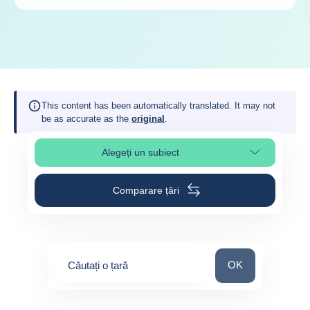
This content has been automatically translated. It may not
be as accurate as the
original
.
Alegeți un subiect
Select page section
Comparare țări
Căutați o țară
OK
Căutați o țară
0
suggestions