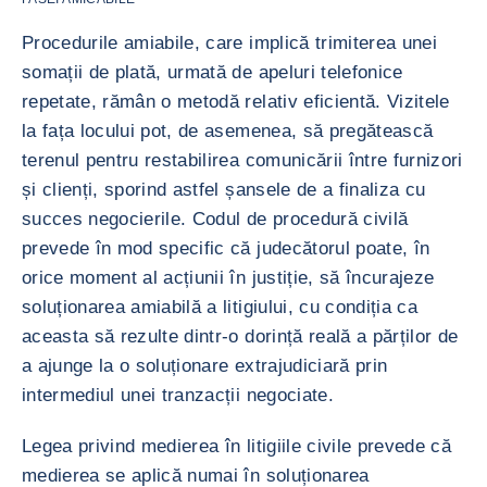
Procedurile amiabile, care implică trimiterea unei
somații de plată, urmată de apeluri telefonice
repetate, rămân o metodă relativ eficientă. Vizitele
la fața locului pot, de asemenea, să pregătească
terenul pentru restabilirea comunicării între furnizori
și clienți, sporind astfel șansele de a finaliza cu
succes negocierile. Codul de procedură civilă
prevede în mod specific că judecătorul poate, în
orice moment al acțiunii în justiție, să încurajeze
soluționarea amiabilă a litigiului, cu condiția ca
aceasta să rezulte dintr-o dorință reală a părților de
a ajunge la o soluționare extrajudiciară prin
intermediul unei tranzacții negociate.
Legea privind medierea în litigiile civile prevede că
medierea se aplică numai în soluționarea