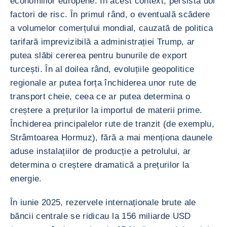
economiilor europene. În acest context, persistă doi
factori de risc. În primul rând, o eventuală scădere
a volumelor comerțului mondial, cauzată de politica
tarifară imprevizibilă a administrației Trump, ar
putea slăbi cererea pentru bunurile de export
turcești. În al doilea rând, evoluțiile geopolitice
regionale ar putea forța închiderea unor rute de
transport cheie, ceea ce ar putea determina o
creștere a prețurilor la importul de materii prime.
Închiderea principalelor rute de tranzit (de exemplu,
Strâmtoarea Hormuz), fără a mai menționa daunele
aduse instalațiilor de producție a petrolului, ar
determina o creștere dramatică a prețurilor la
energie.
În iunie 2025, rezervele internaționale brute ale
băncii centrale se ridicau la 156 miliarde USD