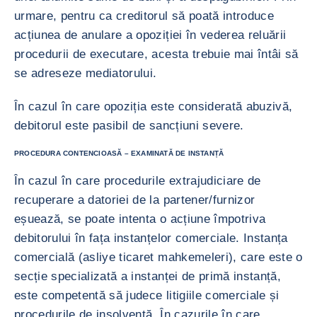
urmare, pentru ca creditorul să poată introduce
acțiunea de anulare a opoziției în vederea reluării
procedurii de executare, acesta trebuie mai întâi să
se adreseze mediatorului.
În cazul în care opoziția este considerată abuzivă,
debitorul este pasibil de sancțiuni severe.
PROCEDURA CONTENCIOASĂ – EXAMINATĂ DE INSTANȚĂ
În cazul în care procedurile extrajudiciare de
recuperare a datoriei de la partener/furnizor
eșuează, se poate intenta o acțiune împotriva
debitorului în fața instanțelor comerciale. Instanța
comercială (asliye ticaret mahkemeleri), care este o
secție specializată a instanței de primă instanță,
este competentă să judece litigiile comerciale și
procedurile de insolvență. În cazurile în care