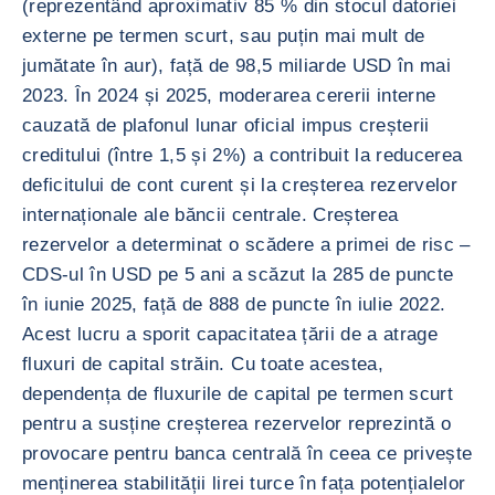
(reprezentând aproximativ 85 % din stocul datoriei
externe pe termen scurt, sau puțin mai mult de
jumătate în aur), față de 98,5 miliarde USD în mai
2023. În 2024 și 2025, moderarea cererii interne
cauzată de plafonul lunar oficial impus creșterii
creditului (între 1,5 și 2%) a contribuit la reducerea
deficitului de cont curent și la creșterea rezervelor
internaționale ale băncii centrale. Creșterea
rezervelor a determinat o scădere a primei de risc –
CDS-ul în USD pe 5 ani a scăzut la 285 de puncte
în iunie 2025, față de 888 de puncte în iulie 2022.
Acest lucru a sporit capacitatea țării de a atrage
fluxuri de capital străin. Cu toate acestea,
dependența de fluxurile de capital pe termen scurt
pentru a susține creșterea rezervelor reprezintă o
provocare pentru banca centrală în ceea ce privește
menținerea stabilității lirei turce în fața potențialelor