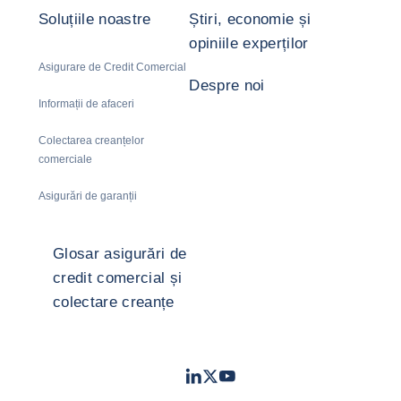
Soluțiile noastre
Știri, economie și
opiniile experților
Asigurare de Credit Comercial
Despre noi
Informații de afaceri
Colectarea creanțelor
comerciale
Asigurări de garanții
Glosar asigurări de
credit comercial și
colectare creanțe
LinkedIn
Twitter
Youtube
- Coface
- Coface
- Coface