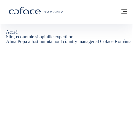
Go to content
Înapoi la pagina de start
M
COFACE FOR TRADE - WEBSITE GRUP
ROMANIA
Acasă
Știri, economie și opiniile experților
Alina Popa a fost numită noul country manager al Coface România