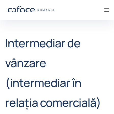
Go to content
Înapoi la pagina de start
M
COFACE FOR TRADE - WEBSITE GRUP
ROMANIA
Intermediar de
vânzare
(intermediar în
relația comercială)