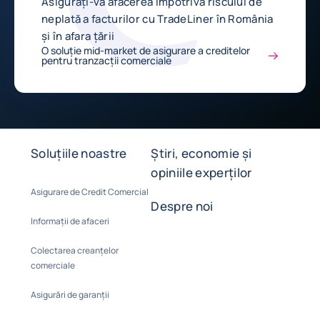
Asigurați-vă afacerea împotriva riscului de
neplată a facturilor cu TradeLiner în România
și în afara țării
O soluție mid-market de asigurare a creditelor
pentru tranzacții comerciale
Soluțiile noastre
Știri, economie și
opiniile experților
Asigurare de Credit Comercial
Despre noi
Informații de afaceri
Colectarea creanțelor
comerciale
Asigurări de garanții