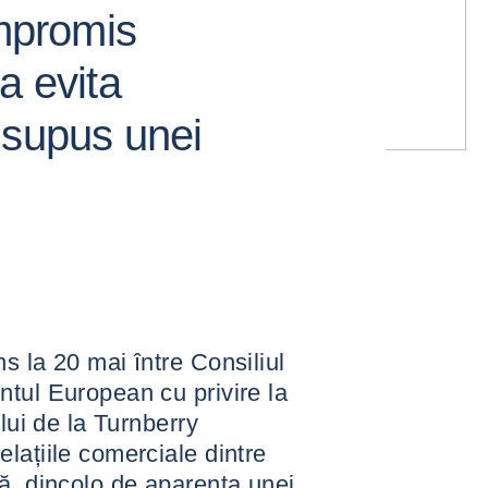
mpromis
a evita
 supus unei
s la 20 mai între Consiliul
tul European cu privire la
lui de la Turnberry
lațiile comerciale dintre
ă, dincolo de aparența unei