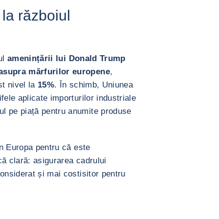
 la războiul
ul
amenințării lui Donald Trump
 asupra mărfurilor europene
,
st nivel la
15%
. În schimb, Uniunea
ele aplicate importurilor industriale
l pe piață pentru anumite produse
 în Europa pentru că este
ă clară: asigurarea cadrului
onsiderat și mai costisitor pentru