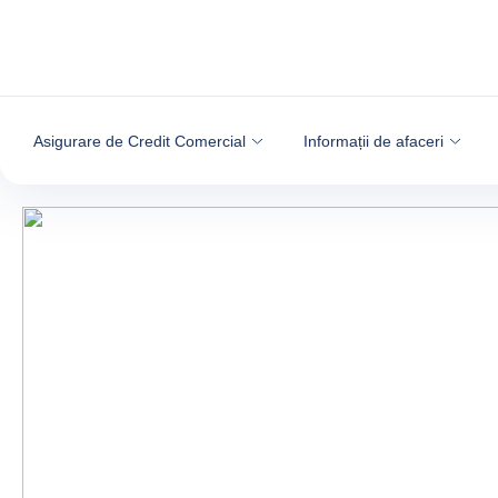
Go to content
Asigurare de Credit Comercial
Informații de afaceri