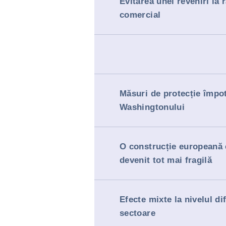
Evitarea unei reveniri la 
comercial
Măsuri de protecție împo
Washingtonului
O construcție europeană 
devenit tot mai fragilă
Efecte mixte la nivelul dif
sectoare