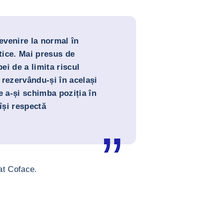
venire la normal în
ntice. Mai presus de
pei de a limita riscul
, rezervându-și în același
e a-și schimba poziția în
își respectă
at Coface.