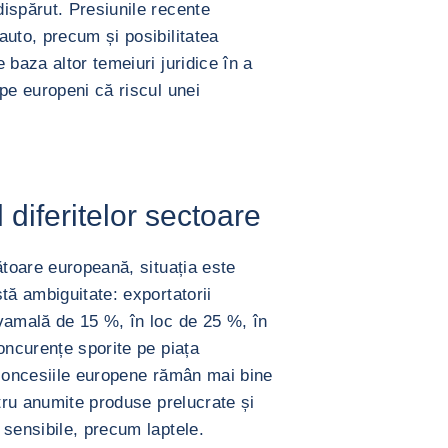
ispărut. Presiunile recente
auto, precum și posibilitatea
 baza altor temeiuri juridice în a
pe europeni că riscul unei
 diferitelor sectoare
ătoare europeană, situația este
tă ambiguitate: exportatorii
vamală de 15 %, în loc de 25 %, în
oncurențe sporite pe piața
 concesiile europene rămân mai bine
ntru anumite produse prelucrate și
 sensibile, precum laptele.