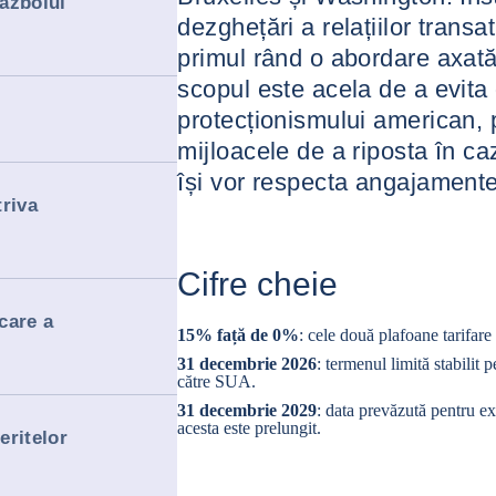
războiul
dezghețări a relațiilor transat
primul rând o abordare axată 
scopul este acela de a evita 
protecționismului american, 
mijloacele de a riposta în ca
își vor respecta angajamente
triva
Cifre cheie
care a
15% față de 0%
: cele două plafoane tarifare
31 decembrie 2026
: termenul limită stabilit 
către SUA.
31 decembrie 2029
: data prevăzută pentru ex
acesta este prelungit.
eritelor