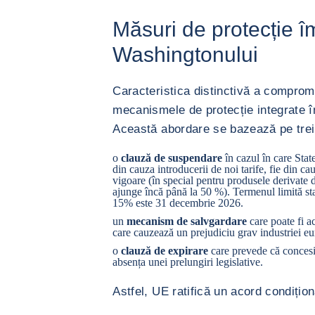
Măsuri de protecție î
Washingtonului
Caracteristica distinctivă a comprom
mecanismele de protecție integrate în
Această abordare se bazează pe tre
o
clauză de suspendare
în cazul în care Stat
din cauza introducerii de noi tarife, fie din ca
vigoare (în special pentru produsele derivate di
ajunge încă până la 50 %). Termenul limită st
15% este 31 decembrie 2026.
un
mecanism de salvgardare
care poate fi ac
care cauzează un prejudiciu grav industriei e
o
clauză de expirare
care prevede că concesi
absența unei prelungiri legislative.
Astfel, UE ratifică un acord condiționa