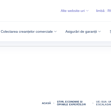
Alte website-uri
limbă :
R
Colectarea creanțelor comerciale
Asigurări de garanții
ȘTIRI, ECONOMIE ȘI
UE–SUA: U
ACASĂ
OPINIILE EXPERȚILOR
ESCALADAR