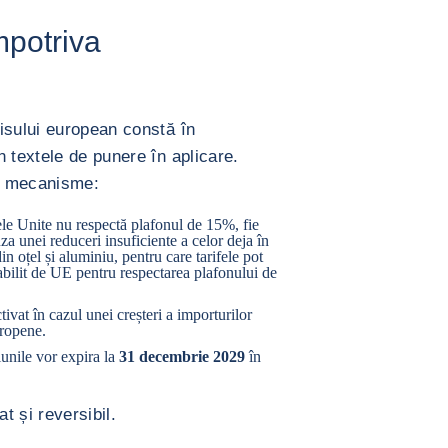
mpotriva
isului european constă în
 textele de punere în aplicare.
i mecanisme:
ele Unite nu respectă plafonul de 15%, fie
uza unei reduceri insuficiente a celor deja în
n oțel și aluminiu, pentru care tarifele pot
abilit de UE pentru respectarea plafonului de
tivat în cazul unei creșteri a importurilor
uropene.
unile vor expira la
31 decembrie 2029
în
t și reversibil.
MĂREȘTE IMAGINEA