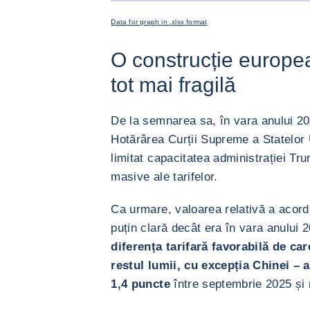
<div class="ibexa_text-field" > rate tarifare <
Data for graph in .xlsx format
O construcție europe
tot mai fragilă
De la semnarea sa, în vara anului 20
Hotărârea Curții Supreme a Statelor 
limitat capacitatea administrației T
masive ale tarifelor.
Ca urmare, valoarea relativă a acord
puțin clară decât era în vara anului
diferența tarifară favorabilă de ca
restul lumii, cu excepția Chinei – a
1,4 puncte
între septembrie 2025 și 