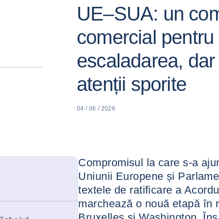
UE–SUA: un co
comercial pentru 
escaladarea, dar
atenții sporite
04 / 06 / 2026
Compromisul la care s-a ajun
Uniunii Europene și Parlamen
textele de ratificare a Acordu
marchează o nouă etapă în re
Bruxelles și Washington. Îns