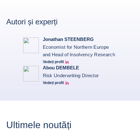
Autori și experți
Jonathan STEENBERG
Economist for Northern Europe
and Head of Insolvency Research
Vedeți profil
Jonathan Steenberg linkedin
Abou DEMBELE
Risk Underwriting Director
Vedeți profil
Abou Dembele linkedin
Ultimele noutăți