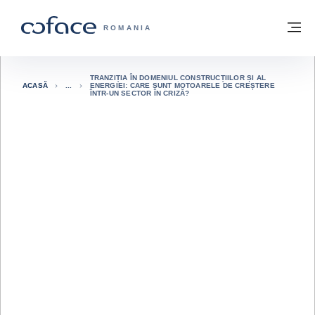
Go to content
Înapoi la pagina de start
M
COFACE FOR TRADE - WEBSITE GRUP
ROMANIA
TRANZIȚIA ÎN DOMENIUL CONSTRUCȚIILOR ȘI AL
ACASĂ
ENERGIEI: CARE SUNT MOTOARELE DE CREȘTERE
ÎNTR-UN SECTOR ÎN CRIZĂ?