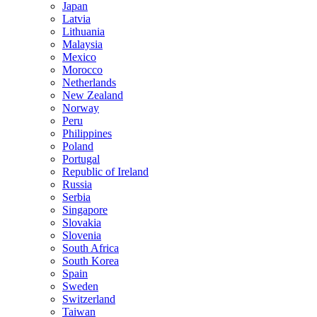
Japan
Latvia
Lithuania
Malaysia
Mexico
Morocco
Netherlands
New Zealand
Norway
Peru
Philippines
Poland
Portugal
Republic of Ireland
Russia
Serbia
Singapore
Slovakia
Slovenia
South Africa
South Korea
Spain
Sweden
Switzerland
Taiwan