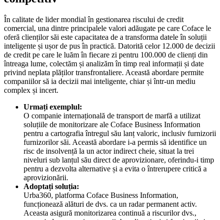
În calitate de lider mondial în gestionarea riscului de credit
comercial, una dintre principalele valori adăugate pe care Coface le
oferă clienților săi este capacitatea de a transforma datele în soluții
inteligente și ușor de pus în practică. Datorită celor 12.000 de decizii
de credit pe care le luăm în fiecare zi pentru 100.000 de clienți din
întreaga lume, colectăm și analizăm în timp real informații și date
privind neplata plăților transfrontaliere. Această abordare permite
companiilor să ia decizii mai inteligente, chiar și într-un mediu
complex și incert.
Urmați exemplul:
O companie internațională de transport de marfă a utilizat
soluțiile de monitorizare ale Coface Business Information
pentru a cartografia întregul său lanț valoric, inclusiv furnizorii
furnizorilor săi. Această abordare i-a permis să identifice un
risc de insolvență la un actor indirect cheie, situat la trei
niveluri sub lanțul său direct de aprovizionare, oferindu-i timp
pentru a dezvolta alternative și a evita o întrerupere critică a
aprovizionării.
Adoptați soluția:
Urba360, platforma Coface Business Information,
funcționează alături de dvs. ca un radar permanent activ.
Aceasta asigură monitorizarea continuă a riscurilor dvs.,