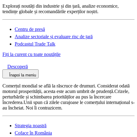
Explorați noutăți din industrie și din țară, analize economice,
tendințe globale și recomandările experților noștri.
Centru de presă
Analize sectoriale și evaluare risc de țară
Podcastul Trade Talk
Fiți la curent cu toate noutățile
Descoperă
Înapoi la meniu
Comerțul mondial se află la răscruce de drumuri. Considerat odată
motorul prosperității, acesta este acum umbrit de prudență.Crizele,
perturbările și schimbarea priorităților au pus la încercare
încrederea.Unii spun că zilele curajoase le comerțului internațional s-
au încheiat. Noi îi contrazicem.
Strategia noastră
Coface în România