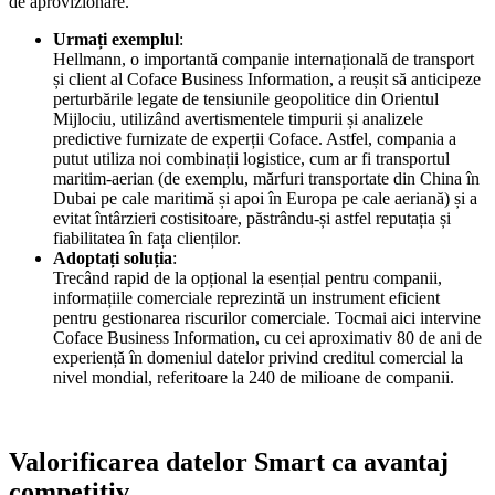
de aprovizionare.
Urmați exemplul
:
Hellmann, o importantă companie internațională de transport
și client al Coface Business Information, a reușit să anticipeze
perturbările legate de tensiunile geopolitice din Orientul
Mijlociu, utilizând avertismentele timpurii și analizele
predictive furnizate de experții Coface. Astfel, compania a
putut utiliza noi combinații logistice, cum ar fi transportul
maritim-aerian (de exemplu, mărfuri transportate din China în
Dubai pe cale maritimă și apoi în Europa pe cale aeriană) și a
evitat întârzieri costisitoare, păstrându-și astfel reputația și
fiabilitatea în fața clienților.
Adoptați soluția
:
Trecând rapid de la opțional la esențial pentru companii,
informațiile comerciale reprezintă un instrument eficient
pentru gestionarea riscurilor comerciale. Tocmai aici intervine
Coface Business Information, cu cei aproximativ 80 de ani de
experiență în domeniul datelor privind creditul comercial la
nivel mondial, referitoare la 240 de milioane de companii.
Valorificarea datelor Smart ca avantaj
competitiv