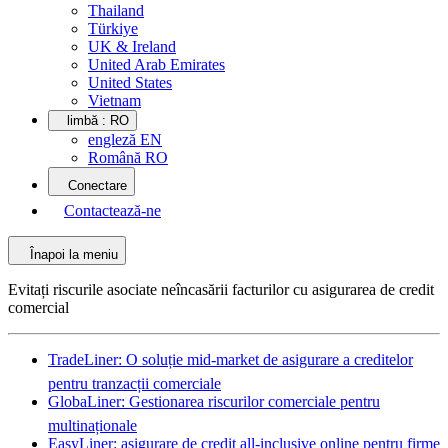
Thailand
Türkiye
UK & Ireland
United Arab Emirates
United States
Vietnam
limbă :
RO
engleză EN
Română RO
Conectare
Contactează-ne
Înapoi la meniu
Evitați riscurile asociate neîncasării facturilor cu asigurarea de credit
comercial
TradeLiner: O soluție mid-market de asigurare a creditelor
pentru tranzacții comerciale
GlobaLiner: Gestionarea riscurilor comerciale pentru
multinaționale
EasyLiner: asigurare de credit all-inclusive online pentru firme