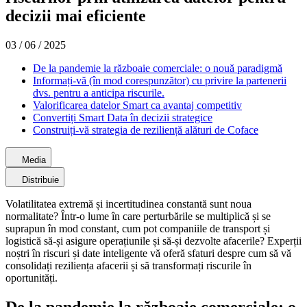
decizii mai eficiente
03 / 06 / 2025
De la pandemie la războaie comerciale: o nouă paradigmă
Informați-vă (în mod corespunzător) cu privire la partenerii
dvs. pentru a anticipa riscurile.
Valorificarea datelor Smart ca avantaj competitiv
Convertiți Smart Data în decizii strategice
Construiți-vă strategia de reziliență alături de Coface
Media
Distribuie
Volatilitatea extremă și incertitudinea constantă sunt noua
normalitate? Într-o lume în care perturbările se multiplică și se
suprapun în mod constant, cum pot companiile de transport și
logistică să-și asigure operațiunile și să-și dezvolte afacerile? Experții
noștri în riscuri și date inteligente vă oferă sfaturi despre cum să vă
consolidați reziliența afacerii și să transformați riscurile în
oportunități.
De la pandemie la războaie comerciale: o