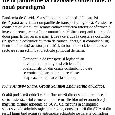
nouă paradigmă
Pandemia de Covid-19 a schimbat radical mediul în care își
desfășoară activitatea companiile de transport și logistică. Acestea se
confruntă cu dificultăți semnificative: creșterea ratelor dobânzilor la
investiții, renegocierea împrumuturilor de către companii (cu rate de
două până la trei ori mai mari!), ceea ce a dus la creșterea costurilor
(în special a costurilor cu forța de muncă, energia și combustibilul).
Pentru a face față acestor perturbări, factorii de decizie din aceste
sectoare și-au schimbat practicile și modul de lucru.
Companiile de transport și logistică au
devenit mult mai agile și eficiente în
operațiunile lor din cauza costurilor cu care
se confruntă, iar multe dintre ele se
adaptează bine la această situație!
spune
Andrew Share, Group Solution Engineering at Coface
.
O altă problemă critică care influențează direct sau indirect acest
sector este războiul comercial dintre marile blocuri economice și
măsurile tarifare adoptate de SUA. Ca răspuns la anunțurile
succesive ale administrației americane, consumatorii din SUA și din
restul lumii tind acum să anticipeze achizițiile pe care le consideră