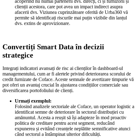
acoperind nu numai partenerii dvs. direcți, ci și furnizorii și
clienții acestora, care pot avea un impact indirect asupra
afacerii dvs. Viziunea cuprinzătoare oferită de Urba360 vă
permite să identificați riscurile mai puțin vizibile din lanțul
dvs. extins de aprovizionare.
Convertiți Smart Data în decizii
strategice
Integrați indicatori avansați de risc ai clienților în dashboard-ul
managementului, cum ar fi alertele privind deteriorarea scorului de
credit furnizate de Coface. Aceste semnale de avertizare timpurie vă
pot oferi un avantaj crucial în ajustarea condițiilor comerciale sau
diversificarea portofoliului de clienți.
Urmați exemplul:
Folosind analizele sectoriale ale Coface, un operator logistic a
identificat semne de deteriorare în sectorul distribuției cu
amănuntul. Acesta a reușit să își adapteze în mod proactiv
politica de creditare pentru acest segment, reducând
expunerea și evitând creanțele neplătite semnificative atunci
când sectorul a întâmpinat ulterior dificultăți.