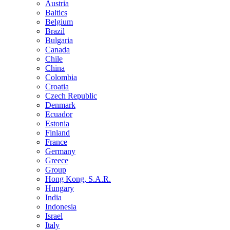
Austria
Baltics
Belgium
Brazil
Bulgaria
Canada
Chile
China
Colombia
Croatia
Czech Republic
Denmark
Ecuador
Estonia
Finland
France
Germany
Greece
Group
Hong Kong, S.A.R.
Hungary
India
Indonesia
Israel
Italy