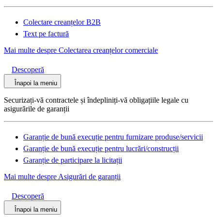
Colectare creanțelor B2B
Text pe factură
Mai multe despre Colectarea creanțelor comerciale
Descoperă
Înapoi la meniu
Securizați-vă contractele și îndepliniți-vă obligațiile legale cu
asigurările de garanții
Garanție de bună execuție pentru furnizare produse/servicii
Garanție de bună execuție pentru lucrări/construcții
Garanție de participare la licitații
Mai multe despre Asigurări de garanții
Descoperă
Înapoi la meniu