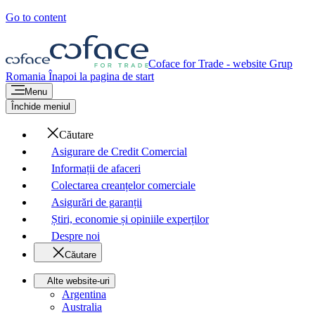
Go to content
Coface for Trade - website Grup
Romania
Înapoi la pagina de start
Menu
Închide meniul
Căutare
Asigurare de Credit Comercial
Informații de afaceri
Colectarea creanțelor comerciale
Asigurări de garanții
Știri, economie și opiniile experților
Despre noi
Căutare
Alte website-uri
Argentina
Australia