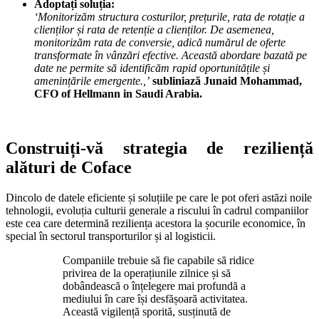
Adoptați soluția:
‘Monitorizăm structura costurilor, prețurile, rata de rotație a
clienților și rata de retenție a clienților. De asemenea,
monitorizăm rata de conversie, adică numărul de oferte
transformate în vânzări efective. Această abordare bazată pe
date ne permite să identificăm rapid oportunitățile și
amenințările emergente.,’
subliniază Junaid Mohammad,
CFO of Hellmann in Saudi Arabia.
Construiți-vă strategia de reziliență
alături de Coface
Dincolo de datele eficiente și soluțiile pe care le pot oferi astăzi noile
tehnologii, evoluția culturii generale a riscului în cadrul companiilor
este cea care determină reziliența acestora la șocurile economice, în
special în sectorul transporturilor și al logisticii.
Companiile trebuie să fie capabile să ridice
privirea de la operațiunile zilnice și să
dobândească o înțelegere mai profundă a
mediului în care își desfășoară activitatea.
Această vigilență sporită, susținută de