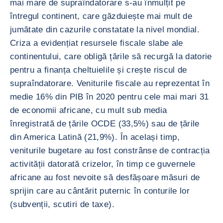
mai mare de supraîndatorare s-au înmulțit pe
întregul continent, care găzduiește mai mult de
jumătate din cazurile constatate la nivel mondial.
Criza a evidențiat resursele fiscale slabe ale
continentului, care obligă țările să recurgă la datorie
pentru a finanța cheltuielile și crește riscul de
supraîndatorare. Veniturile fiscale au reprezentat în
medie 16% din PIB în 2020 pentru cele mai mari 31
de economii africane, cu mult sub media
înregistrată de țările OCDE (33,5%) sau de țările
din America Latină (21,9%). În același timp,
veniturile bugetare au fost constrânse de contracția
activității datorată crizelor, în timp ce guvernele
africane au fost nevoite să desfășoare măsuri de
sprijin care au cântărit puternic în conturile lor
(subvenții, scutiri de taxe).