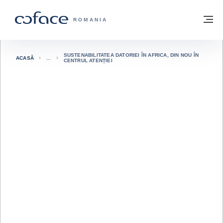
Go to content
Înapoi la pagina de start
M
COFACE FOR TRADE - WEBSITE GRUP
ROMANIA
SUSTENABILITATEA DATORIEI ÎN AFRICA, DIN NOU ÎN
ACASĂ
CENTRUL ATENȚIEI