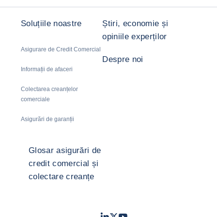
Soluțiile noastre
Știri, economie și
opiniile experților
Asigurare de Credit Comercial
Despre noi
Informații de afaceri
Colectarea creanțelor
comerciale
Asigurări de garanții
Glosar asigurări de
credit comercial și
colectare creanțe
LinkedIn
Twitter
Youtube
- Coface
- Coface
- Coface