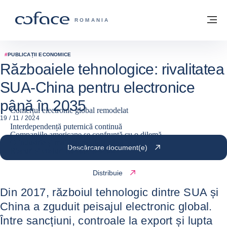
Go to content
Înapoi la pagina de start
M
COFACE FOR TRADE - WEBSITE GRUP
ROMANIA
#
PUBLICAȚII ECONOMICE
Războaiele tehnologice: rivalitatea
SUA-China pentru electronice
până în 2035
Comerțul electronic global remodelat
19 / 11 / 2024
Interdependență puternică continuă
Companiile americane se confruntă cu o dilemă
O industrie și mai fragmentată până în 2035?
Descărcare document(e)
Riscuri și costuri ridicate în viitor
Distribuie
Din 2017, războiul tehnologic dintre SUA și
China a zguduit peisajul electronic global.
Între sancțiuni, controale la export și lupta