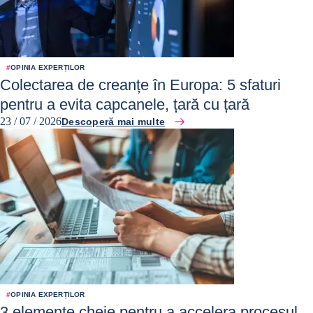
#
OPINIA EXPERȚILOR
Colectarea de creanțe în Europa: 5 sfaturi
pentru a evita capcanele, țară cu țară
23 / 07 / 2026
Descoperă mai multe
#
OPINIA EXPERȚILOR
3 elemente cheie pentru a accelera procesul