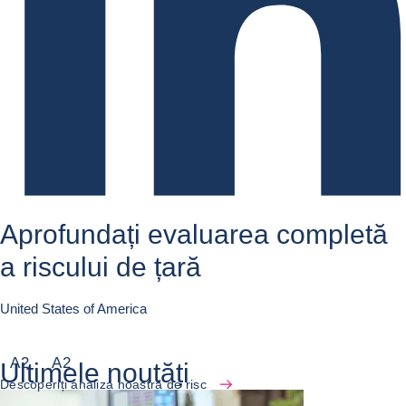
Aprofundați evaluarea completă
a riscului de țară
United States of America
A
2
A
2
Ultimele noutăți
Descoperiți analiza noastră de risc