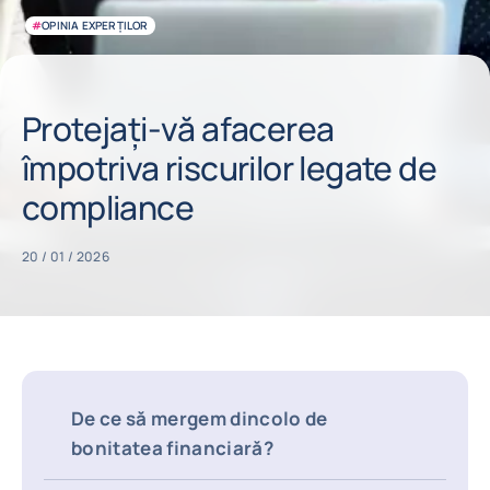
#
OPINIA EXPERȚILOR
Protejați-vă afacerea
împotriva riscurilor legate de
compliance
20 / 01 / 2026
De ce să mergem dincolo de
bonitatea financiară?