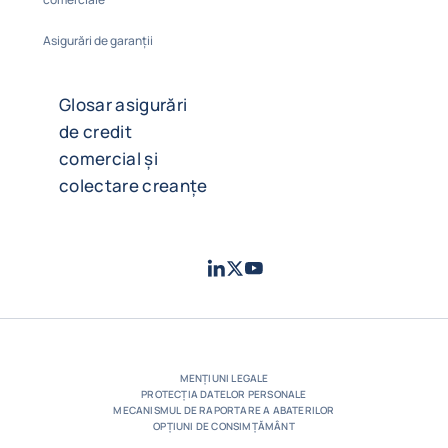
Asigurări de garanții
Glosar asigurări
de credit
comercial și
colectare creanțe
LinkedIn
Twitter
Youtube
- Coface
- Coface
- Coface
MENȚIUNI LEGALE
PROTECȚIA DATELOR PERSONALE
MECANISMUL DE RAPORTARE A ABATERILOR
OPȚIUNI DE CONSIMȚĂMÂNT