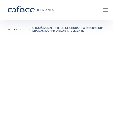
Go to content
Înapoi la pagina de start
M
COFACE FOR TRADE - WEBSITE GRUP
ROMANIA
O NOUĂ MODALITATE DE GESTIONARE A RISCURILOR:
ACASĂ
ERA DASHBOARD-URILOR INTELIGENTE