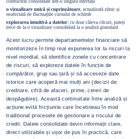
contractele consolidate într-o singură interfață
o vizualizare unică și cuprinzătoare
, actualizată zilnic și
neafectată de fluctuațiile cursului de schimb
explorarea intuitivă a datelor
: cu doar câteva clicuri, puteți
trece de la o vizualizare consolidată la o analiză granulară
Acest lucru permite departamentelor financiare să
monitorizeze în timp real expunerea lor la riscuri la
nivel mondial, să identifice zonele cu concentrare
de riscuri, să exploreze datele în funcție de
cumpărător, grup sau țară și să acceseze date
istorice care acoperă mai mulți ani (decizii de
creditare, cifră de afaceri, prime, cereri de
despăgubire). Această continuitate între analiză și
acțiune evită fricțiunile care încetineau în mod
tradițional procesele de gestionare a riscului de
credit. Datele consolidate devin informații clare,
direct utilizabile și ușor de pus în practică, care