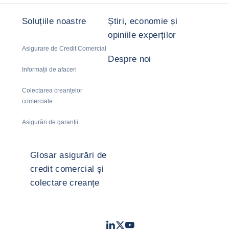
Soluțiile noastre
Știri, economie și
opiniile experților
Asigurare de Credit Comercial
Despre noi
Informații de afaceri
Colectarea creanțelor
comerciale
Asigurări de garanții
Glosar asigurări de
credit comercial și
colectare creanțe
LinkedIn
Twitter
Youtube
- Coface
- Coface
- Coface