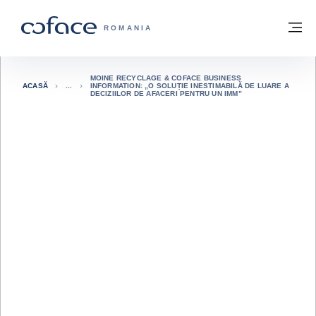
Go to content
Înapoi la pagina de start
M
COFACE FOR TRADE - WEBSITE GRUP
ROMANIA
MOINE RECYCLAGE & COFACE BUSINESS
ACASĂ
INFORMATION: „O SOLUȚIE INESTIMABILĂ DE LUARE A
DECIZIILOR DE AFACERI PENTRU UN IMM”