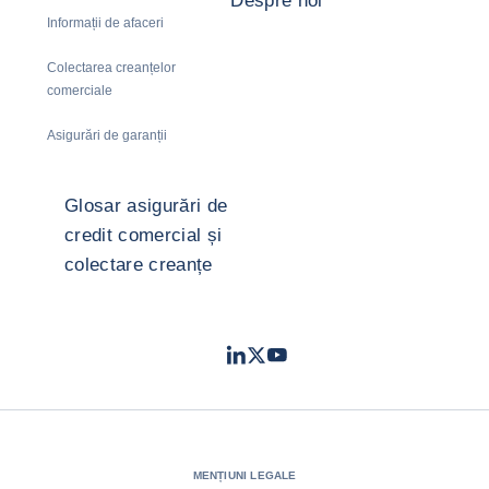
Despre noi
Informații de afaceri
Colectarea creanțelor
comerciale
Asigurări de garanții
Glosar asigurări de
credit comercial și
colectare creanțe
LinkedIn
Twitter
Youtube
- Coface
- Coface
- Coface
MENȚIUNI LEGALE