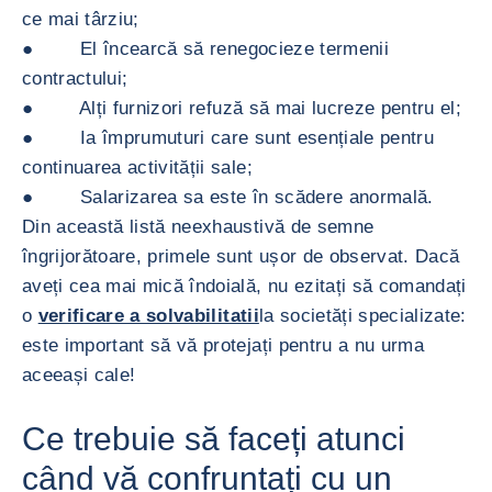
ce mai târziu;
● El încearcă să renegocieze termenii
contractului;
● Alți furnizori refuză să mai lucreze pentru el;
● Ia împrumuturi care sunt esențiale pentru
continuarea activității sale;
● Salarizarea sa este în scădere anormală.
Din această listă neexhaustivă de semne
îngrijorătoare, primele sunt ușor de observat. Dacă
aveți cea mai mică îndoială, nu ezitați să comandați
o
verificare a solvabilitatii
la societăți specializate:
este important să vă protejați pentru a nu urma
aceeași cale!
Ce trebuie să faceți atunci
când vă confruntați cu un