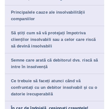
Principalele cauze ale insolvabilității
companiilor
Să știți cum să vă protejați împotriva
clienților insolvabili sau a celor care riscă
să devină insolvabili
Semne care arată că debitorul dvs. riscă să
intre în insolvență
Ce trebuie să faceți atunci când vă
confruntați cu un debitor insolvabil și cu o
datorie irecuperabilă
În caz de îndoială, cesionați creanțele!