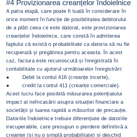
#4 Provizionarea creanțelor îndoielnice
A patra etapă, care poate fi luată în considerare în
orice moment în funcție de posibilitatea debitorului
de a plăti ceea ce este datorat, este provizionarea
creanțelor îndoielnice, care constă în admiterea
faptului că există o probabilitate ca datoria să nu fie
recuperată și pregătirea pentru aceasta. În acest
caz, factura este recunoscută și înregistrată în
contabilitate cu ajutorul următoarelor înregistrări:
● Debit la contul 416 (creanțe incerte),
● credit la contul 411 (creanțe comerciale).
Acest lucru face posibilă măsurarea potențialului
impact al neîncasării asupra situației financiare a
societății și luarea rapidă a măsurilor de precauție.
Datoriile îndoielnice trebuie diferențiate de datoriile
irecuperabile, care presupun o pierdere definitivă a
creanței (și nu o simplă probabilitate) și deschid