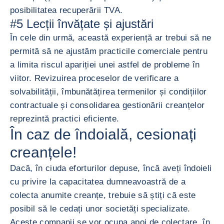
posibilitatea recuperării TVA.
#5 Lecții învățate și ajustări
În cele din urmă, această experiență ar trebui să ne
permită să ne ajustăm practicile comerciale pentru
a limita riscul apariției unei astfel de probleme în
viitor. Revizuirea proceselor de verificare a
solvabilității, îmbunătățirea termenilor și condițiilor
contractuale și consolidarea gestionării creanțelor
reprezintă practici eficiente.
În caz de îndoială, cesionați
creanțele!
Dacă, în ciuda eforturilor depuse, încă aveți îndoieli
cu privire la capacitatea dumneavoastră de a
colecta anumite creanțe, trebuie să știți că este
posibil să le cedați unor societăți specializate.
Aceste companii se vor ocupa apoi de colectare, în