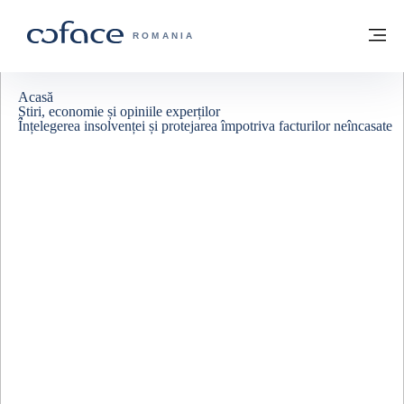
Go to content
Înapoi la pagina de start
M
COFACE FOR TRADE - WEBSITE GRUP
ROMANIA
Acasă
Știri, economie și opiniile experților
Înțelegerea insolvenței și protejarea împotriva facturilor neîncasate